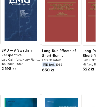
EMU — A Swedish
Long-Run Effects of
Long-Run Effe
Perspective
Short-Run
Short-Run
Lars Calmfors
,
Harry Flam
,
Stabilization Policy
Lars Calmfors
Stabilization P
Lars Calmfors
Nils Gottfries
Inbunden
, 1997
,
Janne
Häftad
, 1983
E-bok
1983
2 198 kr
Haaland Matlary
,
Magnus
522 kr
650 kr
Jerneck
,
Rutger Lindahl
,
Christina Nordh Berntsson
,
Ewa Rabinowitz
,
A. Vredin