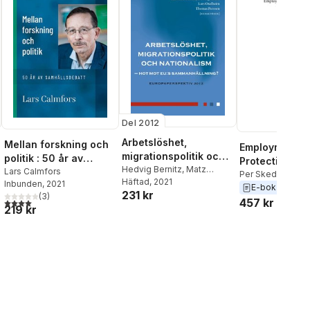
Del 2012
Arbetslöshet,
Mellan forskning och
Employment
migrationspolitik och
politik : 50 år av
Protection Leg
nationalism
Hedvig Bernitz
,
Matz
samhällsdebatt
Lars Calmfors
Per Skedinger
Dahlberg
Häftad
, 2021
,
Peo Hansen
,
Inbunden
, 2021
E-bok
2010
231 kr
Petra Herzfeld Olsson
,
(
3
)
4,0
utav 5 stjärnor. Totalt antal röster:
457 kr
Andreas Inghammar
,
Lisa
219 kr
Pelling
,
Jens Rydgren
,
Per
Skedinger
,
Eskil Wadensjö