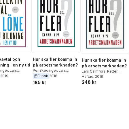
vavtal och
Hur ska fler komma in
Hur ska fler komma in
ning i en ny tid
på arbetsmarknaden?
på arbetsmarknaden?
inger
,
Lars
Per Skedinger
,
Lars
Lars Calmfors
,
Petter
,
Simon Ek
,
Ann-
Calmfors
,
Petter
2019
E-bok
2018
Danielsson
Häftad
, 2018
,
Simon Ek
,
Ann-
lm
Danielsson
,
Simon Ek
,
Ann-
248 kr
Sofie Kolm
,
Tuomas
185 kr
Sofie Kolm
,
Tuomas
Pekkarinen
,
Per Skedinger
Pekkarinen