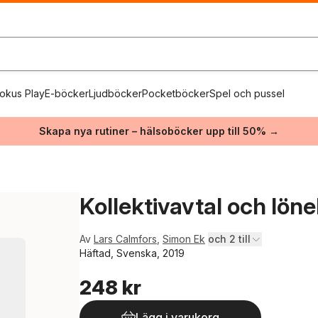
okus Play
E-böcker
Ljudböcker
Pocketböcker
Spel och pussel
Skapa nya rutiner – hälsoböcker upp till 50% →
Kollektivavtal och löneb
Av
Lars Calmfors
,
Simon Ek
och 2 till
Häftad, Svenska, 2019
248 kr
Lägg i varukorg