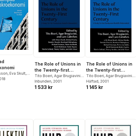
ad
The Role of Unions in
The Role of Unions in
konomi
the Twenty-first
the Twenty-first
sson
,
Eva Skult
,
Century
Tito Boeri
,
Agar Brugiavini
,
Century
Tito Boeri
,
Agar Brugiavini
,
mfors
2018
,
Peter
Tito Boeri
Inbunden
, 2001
,
Agar Brugiavini
,
Lars Calmfors
Häftad
, 2001
Lennart Erixon
,
1 533 kr
1 145 kr
Lars Calmfors
m
,
Anders
,
Bertil Holmlund
,
oine