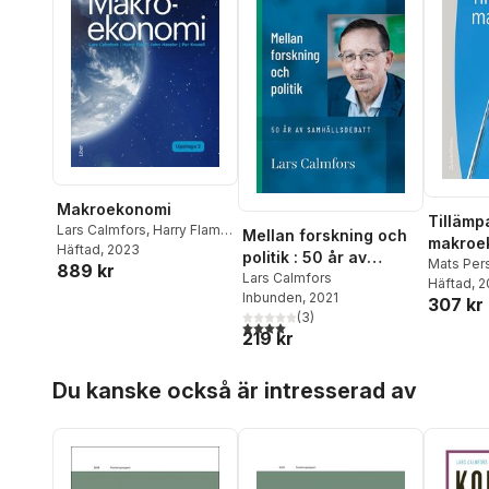
Makroekonomi
Tillämp
Lars Calmfors
,
Harry Flam
,
Mellan forskning och
makroe
John Hassler
Häftad
, 2023
,
Per Krusell
politik : 50 år av
Mats Per
889 kr
samhällsdebatt
Lars Calmfors
Lars Cal
Häftad
, 
Inbunden
, 2021
307 kr
Englund
,
(
3
)
Harry Fla
4,0
utav 5 stjärnor. Totalt antal röster:
219 kr
Forslund
Jesper R
Hoppa över listan
Du kanske också är intresserad av