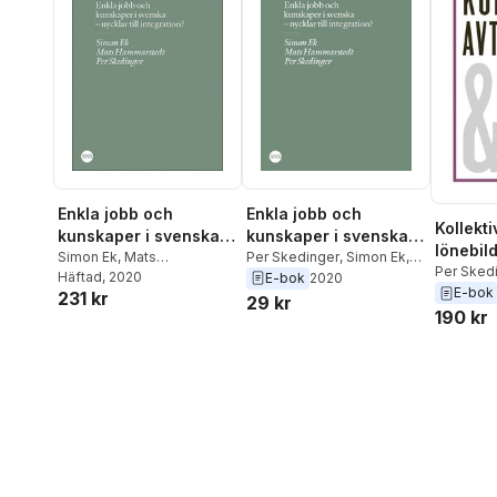
Enkla jobb och
Enkla jobb och
Kollekti
kunskaper i svenska -
kunskaper i svenska -
lönebild
nycklar till
Simon Ek
,
Mats
nycklar till
Per Skedinger
,
Simon Ek
,
Per Sked
Hammarstedt
Häftad
, 2020
,
Per
Mats Hammarstedt
E-bok
2020
integration?
integration?
Calmfors
E-bok
231 kr
Skedinger
29 kr
Sofie Ko
190 kr