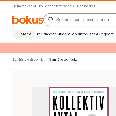
Fri frakt över 249 kr
•
Snabba leveranser
•
Billiga böcker
Sök bok, spel, pussel, penna...
Meny
Erbjudanden
Student
Topplistor
Barn & ungdom
B
Samhälle och politik
Samhälle och kultur