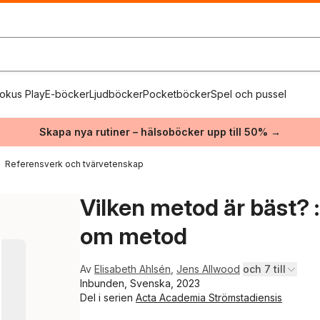
okus Play
E-böcker
Ljudböcker
Pocketböcker
Spel och pussel
Skapa nya rutiner – hälsoböcker upp till 50% →
Referensverk och tvärvetenskap
Vilken metod är bäst? 
om metod
Av
Elisabeth Ahlsén
,
Jens Allwood
och 7 till
Inbunden, Svenska, 2023
Del i serien
Acta Academia Strömstadiensis