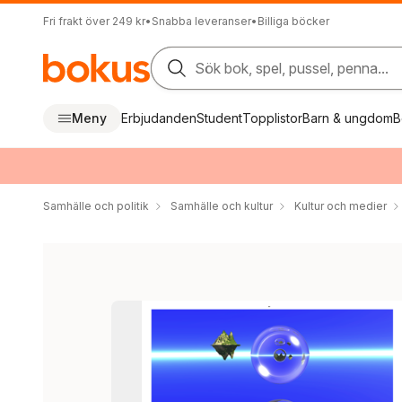
Fri frakt över 249 kr
•
Snabba leveranser
•
Billiga böcker
Sök bok, spel, pussel, penna...
Meny
Erbjudanden
Student
Topplistor
Barn & ungdom
B
Samhälle och politik
Samhälle och kultur
Kultur och medier