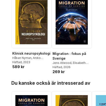
Klinisk neuropsykologi
Migration : fokus på
Håkan Nyman
,
Aniko
Sverige
Bartfai
Häftad
,
, 2023
Elisabeth Ahlsén
,
Jens Allwood
,
Elisabeth
589 kr
Åsa Alberius Munkhammar
,
Ahlsén
Häftad
,
, 2026
Anders
Ove Almkvist
,
Gerhard
269 kr
Gustavsson
,
Tobias
Andersson
,
Christine
Hübinette
,
John Fletcher
,
Bedinger
,
Nils Berginström
,
Hoppa över listan
Cenab Turunc
,
Torbjörn
Du kanske också är intresserad av
Ann Björkdahl
,
Jacqueline
Stenson
,
Ingmar Söhrman
,
Borg
,
Jonas Engman
,
Mats
Leif Eriksson
Fredrikson
,
Tomas
Furmark
,
Åsa Hammar
,
Gunilla Hellberg Edström
,
Malin Hildebrand Karlén
,