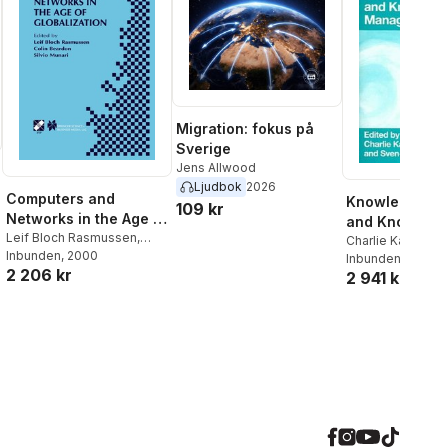
Migration: fokus på
Sverige
Jens Allwood
Ljudbok
2026
Computers and
Knowledge Spi
109 kr
Networks in the Age of
and Knowled
Globalization
Leif Bloch Rasmussen
,
Management
Charlie Karlsson
,
Colin Beardon
Inbunden
, 2000
,
Silvio
Flensburg
Inbunden
, 2004
,
Sven-
2 206 kr
Munari
2 941 kr