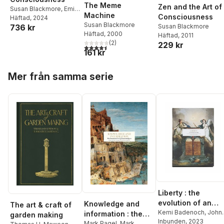
The Meme
Zen and the Art of
Susan Blackmore
,
Emily
Machine
Consciousness
T. Troscianko
Häftad
, 2024
Susan Blackmore
Susan Blackmore
736 kr
Häftad
, 2000
Häftad
, 2011
(
2
)
229 kr
4,5
utav 5 stjärnor. Totalt antal röster:
161 kr
Hoppa över listan
Mer från samma serie
Liberty : the
evolution of an
Knowledge and
The art & craft of
idea
Kemi Badenoch
,
John
information : the
garden making
Bew
Inbunden
,
Adrian Bradshaw
, 2023
potential and peril
Mark Pagel
,
Mark