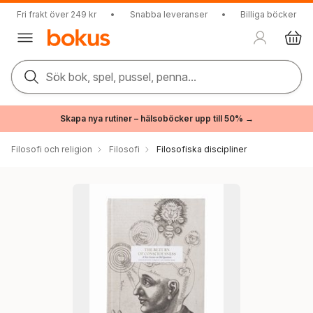
Fri frakt över 249 kr
•
Snabba leveranser
•
Billiga böcker
Sök bok, spel, pussel, penna...
Skapa nya rutiner – hälsoböcker upp till 50% →
Filosofi och religion
Filosofi
Filosofiska discipliner