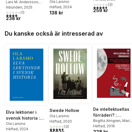
om svensk
Ola Larsmo
vapen mot
Lars M. Andersson
,
(
3
)
4,7
utav 5 stjärnor. Tota
Häftad
, 2024
Maria Björkman
Inbunden
, 2025
,
Stefan
flyktingpolitik
demokratin
259 kr
138 kr
Jonsson
(
,
1
Rebacka Katz
)
under andra
4,0
utav 5 stjärnor. Totalt antal röster:
238 kr
Thor
,
Ola Larsmo
,
världskriget och
David Ludvigsson
,
rasbiologins
Björn Lundberg
,
Niclas
Hoppa över listan
historia
Du kanske också är intresserad av
Sennerteg
,
Åsa
Wikforss
,
Klas Åmark
,
Ida Östenberg
De intellektuellas
Swede Hollow
Elva lektioner i
förräderi? :
Ola Larsmo
svensk historia :
intellektuellt utbyt
Birgitta Almgren
,
Maria
Häftad
, 2020
om svensk
Ola Larsmo
Björkman
Häftad
, 2016
,
Maja
(
3
)
mellan Sverige oc
4,7
utav 5 stjärnor. Totalt antal röster:
Häftad
, 2024
flyktingpolitik
228 kr
Hagerman
,
Bibi