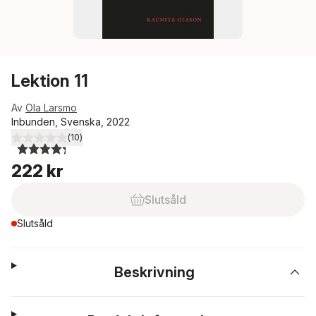
Lektion 11
Av
Ola Larsmo
Inbunden, Svenska, 2022
(
10
)
4,3
utav 5 stjärnor. Totalt antal röster:
222 kr
Slutsåld
Slutsåld
Beskrivning