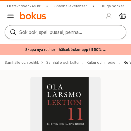
Fri frakt över 249 kr
•
Snabba leveranser
•
Billiga böcker
Sök bok, spel, pussel, penna...
Skapa nya rutiner – hälsoböcker upp till 50% →
Samhälle och politik
Samhälle och kultur
Kultur och medier
Ref