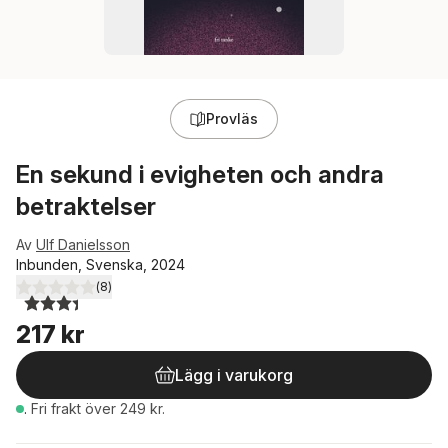
Provläs
En sekund i evigheten och andra
betraktelser
Av
Ulf Danielsson
Inbunden, Svenska, 2024
(
8
)
3,4
utav 5 stjärnor. Totalt antal röster:
217 kr
Lägg i varukorg
.
Fri frakt över 249 kr.