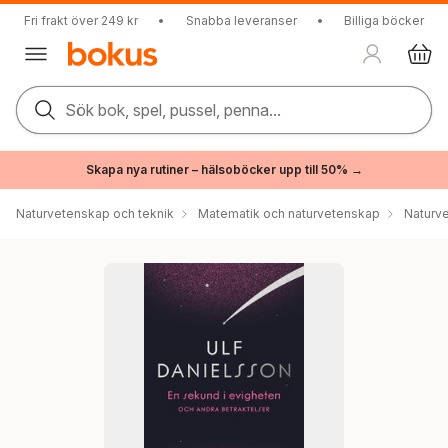
Fri frakt över 249 kr
•
Snabba leveranser
•
Billiga böcker
Sök bok, spel, pussel, penna...
Skapa nya rutiner – hälsoböcker upp till 50% →
Naturvetenskap och teknik
Matematik och naturvetenskap
Naturv