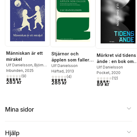
Människan är ett
Stjärnor och
Mörkret vid tidens
mirakel
äpplen som faller :
ände : en bok om
Ulf Danielsson
,
Björn
en bok om
Ulf Danielsson
universums mörka
Ulf Danielsson
Ranelid
Inbunden
, 2025
Häftad
, 2013
upptäckter och
Pocket
, 2020
sida
(
9
)
(
4
)
märkvärdigheter i
4,7
utav 5 stjärnor. Totalt antal röster:
(
12
)
4,8
utav 5 stjärnor. Totalt antal röster:
4,3
utav 5 stjärnor. Tota
283 kr
285 kr
89 kr
universum
Mina sidor
Hjälp