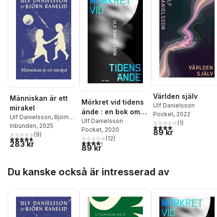
Världen själv
Människan är ett
Mörkret vid tidens
Ulf Danielsson
mirakel
ände : en bok om
Pocket
, 2022
Ulf Danielsson
,
Björn
universums mörka
Ulf Danielsson
(
1
)
Ranelid
Inbunden
, 2025
4,0
utav 5 stjärnor. Tota
Pocket
, 2020
sida
89 kr
(
9
)
4,7
utav 5 stjärnor. Totalt antal röster:
(
12
)
4,3
utav 5 stjärnor. Totalt antal röster:
283 kr
89 kr
Hoppa över listan
Du kanske också är intresserad av