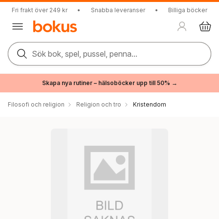
Fri frakt över 249 kr
•
Snabba leveranser
•
Billiga böcker
Sök bok, spel, pussel, penna...
Skapa nya rutiner – hälsoböcker upp till 50% →
Filosofi och religion
Religion och tro
Kristendom