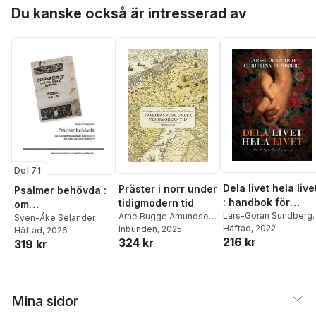
Hoppa över listan
Du kanske också är intresserad av
Del 71
Dela livet hela live
Präster i norr under
Psalmer behövda :
: handbok för
tidigmodern tid
om
äktenskap på väg
Lars-Göran Sundberg
,
Arne Bugge Amundsen
,
reformationspsalm
Sven-Åke Selander
Christina Sundberg
Häftad
, 2022
Miia Kuha
Inbunden
, 2025
,
Daniel
Häftad
, 2026
er i funktionellt
216 kr
324 kr
Lindmark
,
Tarald
319 kr
pastoralteologiskt
Rasmussen
,
Urban
perspektiv
Claesson
,
Haakon
Hegsvold Sørlie
,
Hallgeir Elstad
,
Siv
Mina sidor
Rasmussen
,
Martin