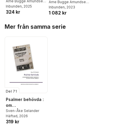
Arne Bugge Amundsen
,
1700
Arne Bugge Amundsen
,
Miia Kuha
Inbunden
, 2025
,
Daniel
Hallgeir Elstad
Inbunden
, 2023
,
Tarald
324 kr
Lindmark
,
Tarald
1 082 kr
Rasmussen
Rasmussen
,
Urban
Claesson
,
Haakon
Hoppa över listan
Mer från samma serie
Hegsvold Sørlie
,
Hallgeir Elstad
,
Siv
Rasmussen
,
Martin
Berntson
Del 71
Psalmer behövda :
om
reformationspsalm
Sven-Åke Selander
Häftad
, 2026
er i funktionellt
319 kr
pastoralteologiskt
perspektiv