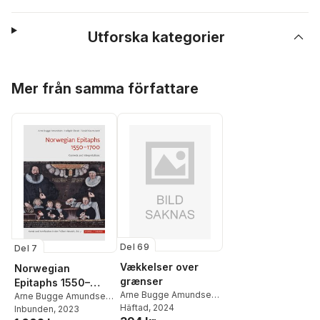
Utforska kategorier
Hoppa över listan
Mer från samma författare
Del 69
Del 7
Vækkelser over
Norwegian
grænser
Epitaphs 1550–
Arne Bugge Amundsen
,
1700
Arne Bugge Amundsen
,
Svein Ivar Langhelle
Häftad
, 2024
,
Hallgeir Elstad
Inbunden
, 2023
,
Tarald