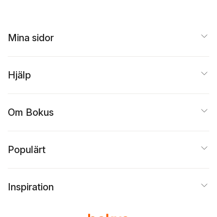
O'Malley
,
Anders Piltz
,
Elisabet Regner
,
Syste
M. Patricia
,
Per
Åkerlund
Mina sidor
Hjälp
Om Bokus
Populärt
Inspiration