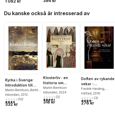
394 kr
Flemming Kofod-
1 082 kr
Rasmussen
Svendsen
,
Stina
Hoppa över listan
Fallberg Sundmark
,
Du kanske också är intresserad av
Daniel Lindmark
,
Erik J
Andersson
,
Hans
Andreasson
,
Lars-
Göran Sundberg
,
Gerd
Snellman
,
Jouko
Talonen
,
Anssi
Ollilainen
Klosterliv : en
Doften av rykande
Kyrka i Sverige:
historia om
vekar :
Introduktion till
spiritualitet mitt i
Martin Berntson
reformationen ur
Fredrik Heiding
,
svensk
Martin Berntson
,
Bertil
Inbunden
, 2024
världen
Magnus Nyman
Häftad
, 2016
,
Marti
folkets perspektiv
Nilsson
Inbunden
,
Cecilia Wejryd
, 2012
kyrkohistoria
(
2
)
Berntson
(
,
3
Stina Fallbe
)
4,5
utav 5 stjärnor. Totalt antal röster:
(
10
)
4,3
utav 5 stjärnor. Tota
3,7
utav 5 stjärnor. Totalt antal röster:
318 kr
276 kr
Sundmark
,
Ingela
332 kr
Hedström
,
Ritwa
Herjulfsdotter
,
John W