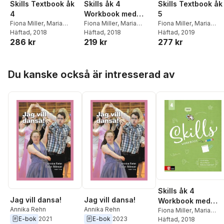
Skills Textbook åk
Skills åk 4
Skills Textbook åk
4
Workbook med
5
Fiona Miller
,
Maria
elevwebb
Fiona Miller
,
Maria
Fiona Miller
,
Maria
Olsson
Häftad
, 2018
,
Rebecka Ungh
Olsson
Häftad
, 2018
,
Rebecka Ungh
Olsson
Häftad
, 2019
,
Rebecka Ung
286 kr
219 kr
277 kr
Wolf
Wolf
Wolf
Hoppa över listan
Du kanske också är intresserad av
Skills åk 4
Jag vill dansa!
Jag vill dansa!
Workbook med
Annika Rehn
Annika Rehn
elevwebb
Fiona Miller
,
Maria
E-bok
2021
E-bok
2023
Olsson
Häftad
, 2018
,
Rebecka Ung