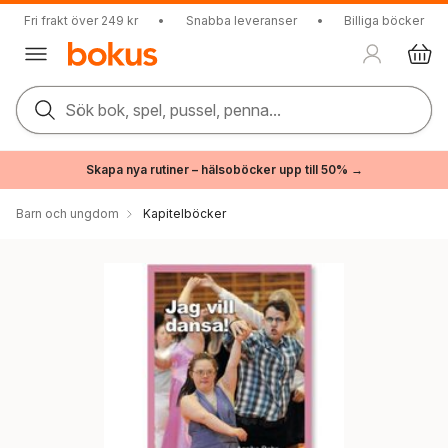
Fri frakt över 249 kr
•
Snabba leveranser
•
Billiga böcker
Sök bok, spel, pussel, penna...
Skapa nya rutiner – hälsoböcker upp till 50% →
Barn och ungdom
Kapitelböcker