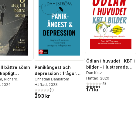
Ödlan i huvudet : KBT i
bilder - illustrerade
ill bättre sömn
Panikångest och
metaforer för ett
Dan Katz
kapligt
depression : frågor
Häftad
, 2020
rikare liv
ade metoder
öm
,
Richard
och svar om två av
Christian Dahlström
(
5
)
on
, 2024
Häftad
, 2023
sova gott
våra vanligaste
4,6
utav 5 stjärnor. Totalt ant
171 kr
(
1
)
folksjukdomar
1,0
utav 5 stjärnor. Totalt antal röster:
293 kr