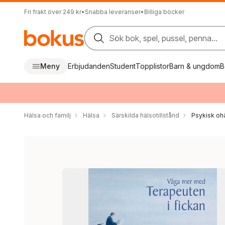
Fri frakt över 249 kr
•
Snabba leveranser
•
Billiga böcker
Sök bok, spel, pussel, penna...
Meny
Erbjudanden
Student
Topplistor
Barn & ungdom
B
Hälsa och familj
Hälsa
Särskilda hälsotillstånd
Psykisk oh