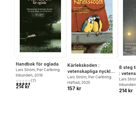
Handbok för oglada
Kärlekskoden :
8 steg t
Lars Ström
,
Per Carlbring
vetenskapliga nycklar
: vetens
Inbunden
, 2016
till framgångsrik
Lars Ström
,
Per Carlbring
förankr
Lars Str
(
7
)
Häftad
, 2025
4,7
utav 5 stjärnor. Totalt antal röster:
dejting och livslånga
Petterss
Inbunden
för att 
214 kr
157 kr
relationer
214 kr