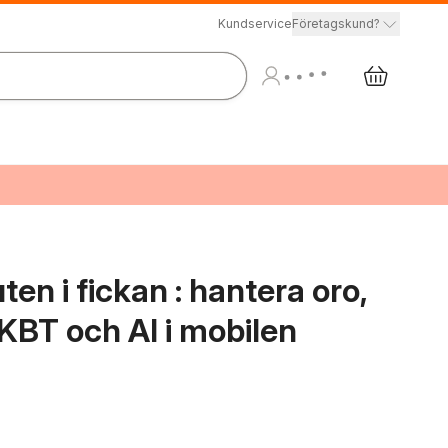
Kundservice
Företagskund?
n i fickan : hantera oro,
KBT och AI i mobilen