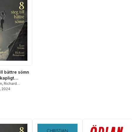
ill bättre sömn
kapligt
ade metoder
öm
,
Richard
on
, 2024
sova gott