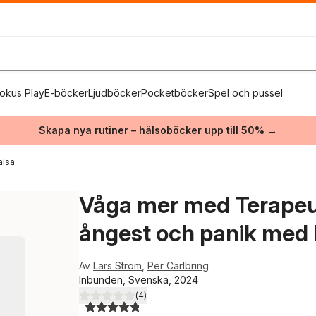
okus Play
E-böcker
Ljudböcker
Pocketböcker
Spel och pussel
Skapa nya rutiner – hälsoböcker upp till 50% →
älsa
Våga mer med Terapeute
ångest och panik med 
Av
Lars Ström
,
Per Carlbring
Inbunden, Svenska, 2024
(
4
)
4,8
utav 5 stjärnor. Totalt antal röster: