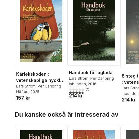
Handbok för oglada
Kärlekskoden :
8 steg t
Lars Ström
,
Per Carlbring
vetenskapliga nycklar
: vetens
Inbunden
, 2016
till framgångsrik
Lars Ström
,
Per Carlbring
förankr
Lars Str
(
7
)
Häftad
, 2025
4,7
utav 5 stjärnor. Totalt antal röster:
dejting och livslånga
Petterss
Inbunden
för att 
214 kr
157 kr
relationer
214 kr
Hoppa över listan
Du kanske också är intresserad av