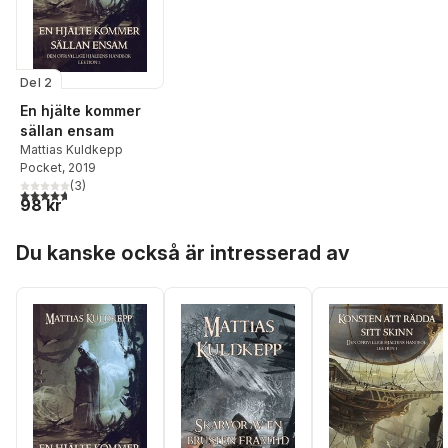
Del 2
En hjälte kommer
sällan ensam
Mattias Kuldkepp
Pocket
, 2019
(
3
)
4,7
utav 5 stjärnor. Totalt antal röster:
98 kr
Hoppa över listan
Du kanske också är intresserad av