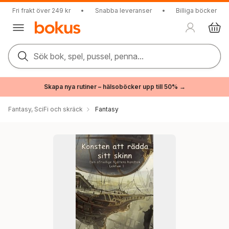
Fri frakt över 249 kr
•
Snabba leveranser
•
Billiga böcker
Sök bok, spel, pussel, penna...
Skapa nya rutiner – hälsoböcker upp till 50% →
Fantasy, SciFi och skräck
Fantasy