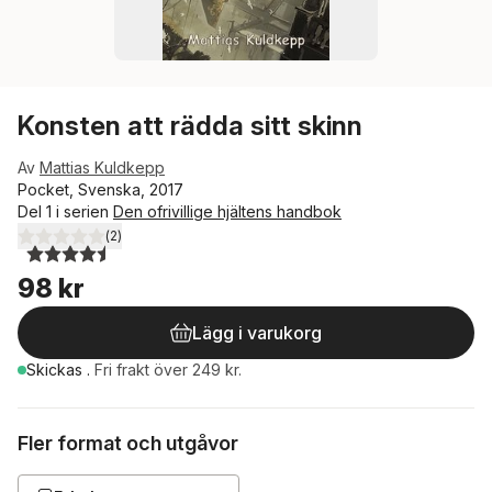
Konsten att rädda sitt skinn
Av
Mattias Kuldkepp
Pocket, Svenska, 2017
Del 1 i serien
Den ofrivillige hjältens handbok
(
2
)
4,5
utav 5 stjärnor. Totalt antal röster:
98 kr
Lägg i varukorg
Skickas
.
Fri frakt över 249 kr.
Fler format och utgåvor