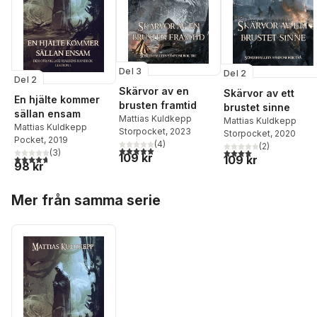
Del 3
Del 2
Del 2
Skärvor av en
Skärvor av ett
En hjälte kommer
brusten framtid
brustet sinne
sällan ensam
Mattias Kuldkepp
Mattias Kuldkepp
Mattias Kuldkepp
Storpocket
, 2023
Storpocket
, 2020
Pocket
, 2019
(
4
)
(
2
)
5,0
utav 5 stjärnor. Totalt antal röster:
4,0
utav 5 stjärnor. Tota
(
3
)
109 kr
4,7
utav 5 stjärnor. Totalt antal röster:
109 kr
98 kr
Hoppa över listan
Mer från samma serie