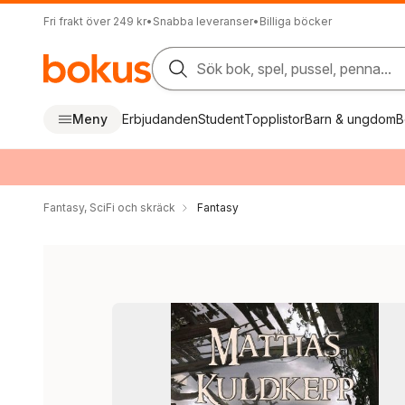
Fri frakt över 249 kr
•
Snabba leveranser
•
Billiga böcker
Sök bok, spel, pussel, penna...
Meny
Erbjudanden
Student
Topplistor
Barn & ungdom
B
Fantasy, SciFi och skräck
Fantasy