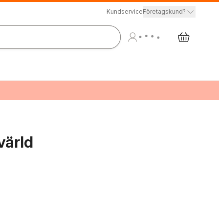
Kundservice
Företagskund?
värld