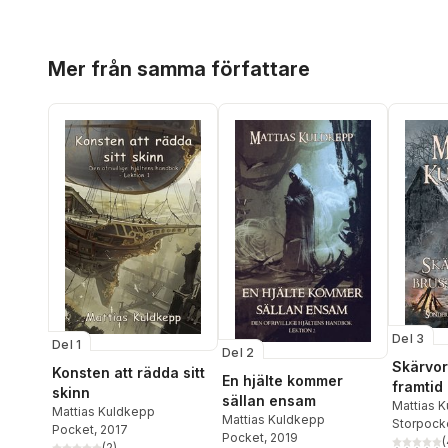
Hoppa över listan
Mer från samma författare
Del 3
Del 1
Del 2
Skärvor
Konsten att rädda sitt
En hjälte kommer
framtid
skinn
sällan ensam
Mattias 
Mattias Kuldkepp
Mattias Kuldkepp
Storpock
Pocket
, 2017
Pocket
, 2019
(
(
2
)