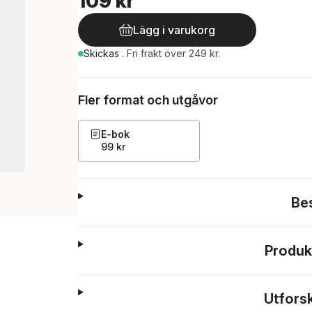
109 kr
Lägg i varukorg
Skickas
.
Fri frakt över 249 kr.
Fler format och utgåvor
E-bok
99 kr
Be
Produk
Utfors