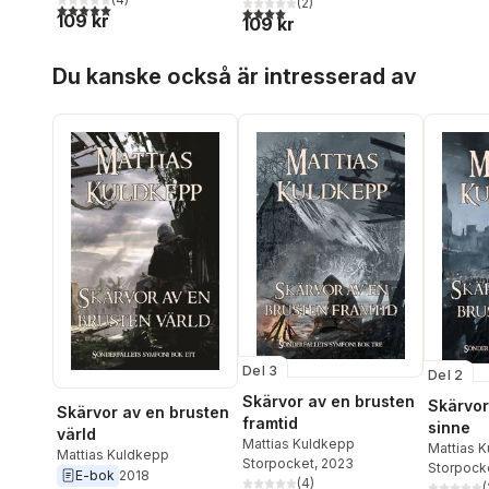
(
2
)
5,0
utav 5 stjärnor. Totalt antal röster:
4,0
utav 5 stjärnor. Totalt antal röster:
109 kr
109 kr
Hoppa över listan
Du kanske också är intresserad av
Del 3
Del 2
Skärvor av en brusten
Skärvor
Skärvor av en brusten
framtid
sinne
värld
Mattias Kuldkepp
Mattias 
Mattias Kuldkepp
Storpocket
, 2023
Storpock
E-bok
2018
(
4
)
(