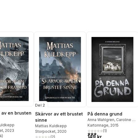
Del 2
 av en brusten
Skärvor av ett brustet
På denna grund
sinne
Anna Wahlgren
,
Caroline L.
Kuldkepp
Jensen
Kartonnage
,
Ingemar Wiklund
, 2015
,
Mattias Kuldkepp
et
, 2023
A. C. Collin
(
1
)
,
Sköld Markus
,
Storpocket
, 2020
3,0
utav 5 stjärnor. Totalt ant
4
)
149 kr
Petra Sandberg
(
2
)