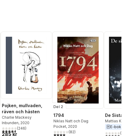
Pojken, mullvaden,
Del 2
räven och hästen
1794
De Sista Ängl
Charlie Mackesy
Niklas Natt och Dag
Mattias Kuldkep
Inbunden
, 2020
Pocket
, 2020
E-bok
2016
(
246
)
4,6
utav 5 stjärnor. Totalt antal röster:
(
82
)
(
1
)
285 kr
4,0
utav 5 stjärnor. Totalt antal röster:
5,0
utav 5 stjärnor.