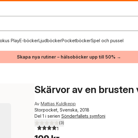
okus Play
E-böcker
Ljudböcker
Pocketböcker
Spel och pussel
Skapa nya rutiner – hälsoböcker upp till 50% →
Skärvor av en brusten 
Av
Mattias Kuldkepp
Storpocket, Svenska, 2018
Del 1 i serien
Sönderfallets symfoni
(
3
)
4,3
utav 5 stjärnor. Totalt antal röster: