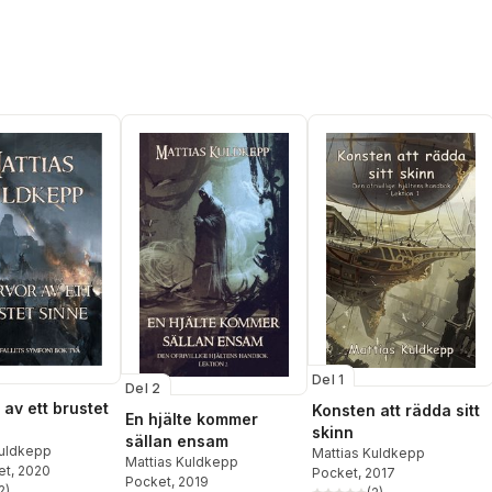
Del 1
Del 2
 av ett brustet
Konsten att rädda sitt
En hjälte kommer
skinn
sällan ensam
Kuldkepp
Mattias Kuldkepp
Mattias Kuldkepp
et
, 2020
Pocket
, 2017
Pocket
, 2019
2
)