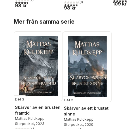
5,0
utav 5 
(
3
)
4,5
utav 5 stjärnor. Totalt antal röster:
109 kr
4,7
utav 5 stjärnor. Totalt antal röster:
98 kr
98 kr
Hoppa över listan
Mer från samma serie
Del 3
Del 2
Skärvor av en brusten
Skärvor av ett brustet
framtid
sinne
Mattias Kuldkepp
Mattias Kuldkepp
Storpocket
, 2023
Storpocket
, 2020
(
4
)