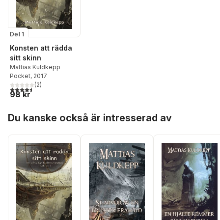
Del 1
Konsten att rädda
sitt skinn
Mattias Kuldkepp
Pocket
, 2017
(
2
)
4,5
utav 5 stjärnor. Totalt antal röster:
98 kr
Hoppa över listan
Du kanske också är intresserad av