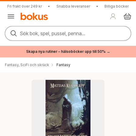
Fri frakt över 249 kr
•
Snabba leveranser
•
Billiga böcker
Sök bok, spel, pussel, penna...
Skapa nya rutiner – hälsoböcker upp till 50% →
Fantasy, SciFi och skräck
Fantasy