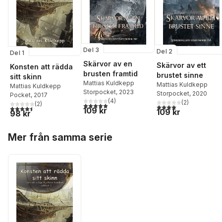
Del 3
Del 2
Del 1
Skärvor av en
Skärvor av ett
Konsten att rädda
brusten framtid
brustet sinne
sitt skinn
Mattias Kuldkepp
Mattias Kuldkepp
Mattias Kuldkepp
Storpocket
, 2023
Storpocket
, 2020
Pocket
, 2017
(
4
)
(
2
)
(
2
)
5,0
utav 5 stjärnor. Totalt antal röster:
4,0
utav 5 stjärnor. Tota
4,5
utav 5 stjärnor. Totalt antal röster:
109 kr
109 kr
98 kr
Hoppa över listan
Mer från samma serie