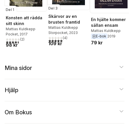
Del 3
Del 1
Skärvor av en
Konsten att rädda
En hjälte kommer
brusten framtid
sitt skinn
sällan ensam
Mattias Kuldkepp
Mattias Kuldkepp
Mattias Kuldkepp
Storpocket
, 2023
Pocket
, 2017
E-bok
2019
(
4
)
(
2
)
5,0
utav 5 stjärnor. Totalt antal röster:
4,5
utav 5 stjärnor. Totalt antal röster:
79 kr
109 kr
98 kr
Mina sidor
Hjälp
Om Bokus