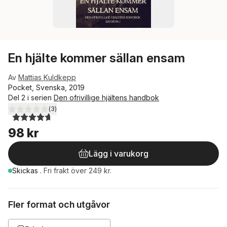
En hjälte kommer sällan ensam
Av
Mattias Kuldkepp
Pocket, Svenska, 2019
Del 2 i serien
Den ofrivillige hjältens handbok
(
3
)
4,7
utav 5 stjärnor. Totalt antal röster:
98 kr
Lägg i varukorg
Skickas
.
Fri frakt över 249 kr.
Fler format och utgåvor