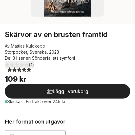
Skärvor av en brusten framtid
Av
Mattias Kuldkepp
Storpocket, Svenska, 2023
Del 3 i serien
Sönderfallets symfoni
(
4
)
5,0
utav 5 stjärnor. Totalt antal röster:
109 kr
Lägg i varukorg
Skickas
.
Fri frakt över 249 kr.
Fler format och utgåvor