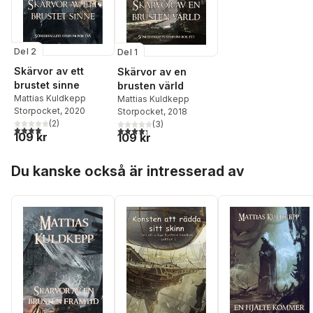
Del 2
Del 1
Skärvor av ett
Skärvor av en
brustet sinne
brusten värld
Mattias Kuldkepp
Mattias Kuldkepp
Storpocket
, 2020
Storpocket
, 2018
(
2
)
(
3
)
4,0
utav 5 stjärnor. Totalt antal röster:
4,3
utav 5 stjärnor. Totalt antal röster:
109 kr
109 kr
Hoppa över listan
Du kanske också är intresserad av