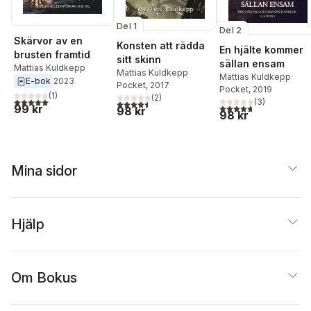
Del 1
Del 2
Skärvor av en
Konsten att rädda
En hjälte kommer
brusten framtid
sitt skinn
sällan ensam
Mattias Kuldkepp
Mattias Kuldkepp
Mattias Kuldkepp
E-bok
2023
Pocket
, 2017
Pocket
, 2019
(
1
)
(
2
)
5,0
utav 5 stjärnor. Totalt antal röster:
(
3
)
4,5
utav 5 stjärnor. Totalt antal röster:
4,7
utav 5 stjärnor. Tota
99 kr
98 kr
98 kr
Mina sidor
Hjälp
Om Bokus