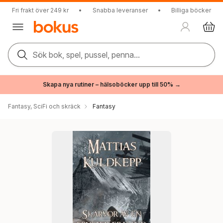
Fri frakt över 249 kr
•
Snabba leveranser
•
Billiga böcker
Sök bok, spel, pussel, penna...
Skapa nya rutiner – hälsoböcker upp till 50% →
Fantasy, SciFi och skräck
Fantasy