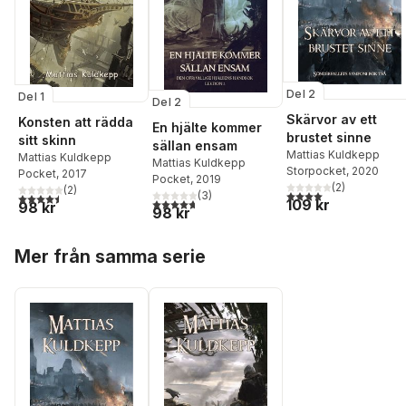
Del 2
Del 1
Del 2
Skärvor av ett
Konsten att rädda
En hjälte kommer
brustet sinne
sitt skinn
sällan ensam
Mattias Kuldkepp
Mattias Kuldkepp
Mattias Kuldkepp
Storpocket
, 2020
Pocket
, 2017
Pocket
, 2019
(
2
)
(
2
)
4,0
utav 5 stjärnor. Tota
(
3
)
4,5
utav 5 stjärnor. Totalt antal röster:
4,7
utav 5 stjärnor. Totalt antal röster:
109 kr
98 kr
98 kr
Hoppa över listan
Mer från samma serie