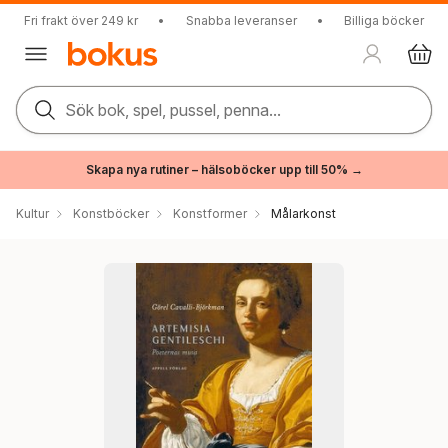
Fri frakt över 249 kr
•
Snabba leveranser
•
Billiga böcker
Sök bok, spel, pussel, penna...
Skapa nya rutiner – hälsoböcker upp till 50% →
Kultur
Konstböcker
Konstformer
Målarkonst