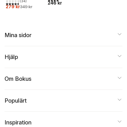
(
34
)
246 kr
4,6
utav 5 stjärnor. Totalt antal röster:
279 kr
349 kr
Mina sidor
Hjälp
Om Bokus
Populärt
Inspiration