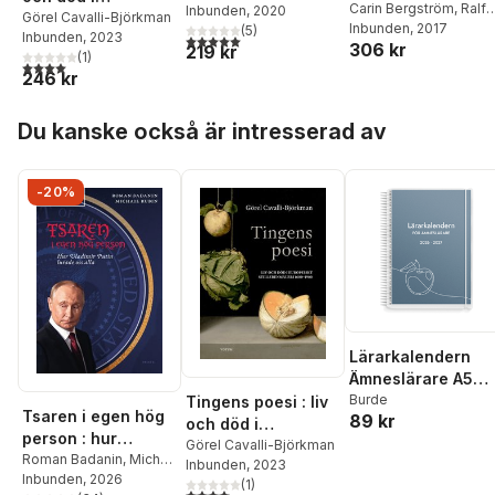
Carin Bergström
,
Ralf
Inbunden
, 2020
europeiskt
Görel Cavalli-Björkman
Turander
Inbunden
,
, 2017
Görel Cavall
(
5
)
Inbunden
, 2023
5,0
utav 5 stjärnor. Totalt antal röster:
stillebenmåleri
306 kr
Björkman
,
Ann
219 kr
(
1
)
1600-1900
4,0
utav 5 stjärnor. Totalt antal röster:
Hallström
,
Ove
246 kr
Hidemark
,
Johan
Knutsson
,
Bengt
Hoppa över listan
Du kanske också är intresserad av
Kylsberg
,
Arne Losma
Inger Olovsson
,
Maria
Perers
,
Lisen Tamm
,
Elisabeth Westin Berg
-20%
Lärarkalendern
Ämneslärare A5
2026-2027
Burde
Tingens poesi : liv
Tsaren i egen hög
89 kr
och död i
person : hur
europeiskt
Görel Cavalli-Björkman
Vladimir Putin
Roman Badanin
,
Michail
Inbunden
, 2023
stillebenmåleri
Rubin
Inbunden
, 2026
lurade oss alla
(
1
)
1600-1900
4,0
utav 5 stjärnor. Totalt antal röster: