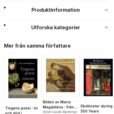
Produktinformation
Utforska kategorier
Hoppa över listan
Mer från samma författare
Bilden av Maria
Skokloster during
Magdalena : från
Tingens poesi : liv
350 Years
Giotto till Cézanne
Görel Cavalli-Björkman
och död i