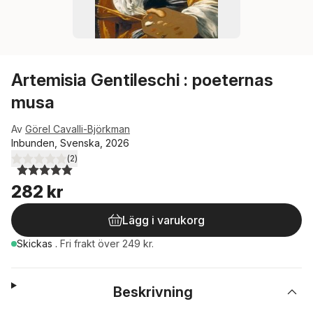
Artemisia Gentileschi : poeternas
musa
Av
Görel Cavalli-Björkman
Inbunden, Svenska, 2026
(
2
)
5,0
utav 5 stjärnor. Totalt antal röster:
282 kr
Lägg i varukorg
Skickas
.
Fri frakt över 249 kr.
Beskrivning