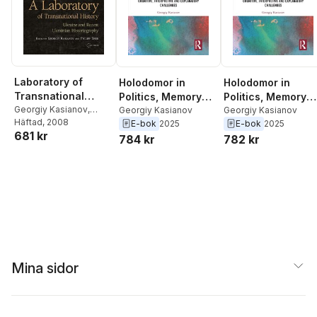
Laboratory of
Holodomor in
Holodomor in
Transnational
Politics, Memory
Politics, Memory
History
Georgiy Kasianov
,
and History
Georgiy Kasianov
and History
Georgiy Kasianov
Philipp Ther
Häftad
, 2008
E-bok
2025
E-bok
2025
681 kr
784 kr
782 kr
Mina sidor