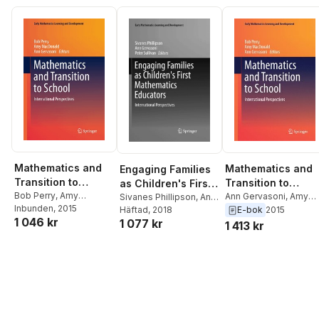
Mathematics and
Mathematics and
Engaging Families
Transition to
Transition to
as Children's First
School
Bob Perry
,
Amy
School
Ann Gervasoni
,
Amy
Mathematics
Sivanes Phillipson
,
Ann
MacDonald
Inbunden
, 2015
,
Ann
MacDonald
,
Bob Perry
Gervasoni
Häftad
, 2018
,
Peter
E-bok
2015
Educators
1 046 kr
Gervasoni
1 077 kr
Sullivan
1 413 kr