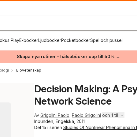
okus Play
E-böcker
Ljudböcker
Pocketböcker
Spel och pussel
Skapa nya rutiner – hälsoböcker upp till 50% →
ologi
Biovetenskap
Decision Making: A Ps
Network Science
Av
Grigolini Paolo
,
Paolo Grigolini
och 1 till
Inbunden, Engelska, 2011
Del 15 i serien
Studies Of Nonlinear Phenomena In 