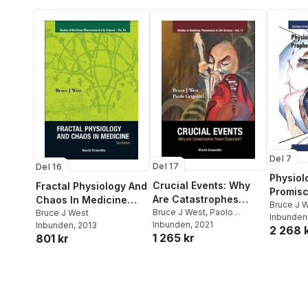
Del 7
Del 17
Del 16
Physiol
Crucial Events: Why
Fractal Physiology And
Promisc
Are Catastrophes
Chaos In Medicine
Prophec
Bruce J 
Never Expected?
Bruce J West
,
Paolo
(2nd Edition)
Bruce J West
Inbunden
Millenn
Grigolini
Inbunden
, 2021
Inbunden
, 2013
2 268 
Tails
1 265 kr
801 kr