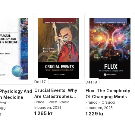
Del 17
Del 18
Crucial Events: Why
Flux: The Complexity
 Physiology And
Are Catastrophes
Of Changing Minds
n Medicine
Never Expected?
Bruce J West
,
Paolo
Franco F Orsucci
West
Grigolini
Inbunden
, 2021
Inbunden
, 2025
1990
1 265 kr
1 229 kr
r