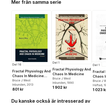
Mer från samma serie
Del 1
Del 16
Del 1
Fractal Physiology And
Fractal Physiology And
Fractal
Chaos In Medicine
Chaos In Medicine
Chaos I
Bruce J West
(2nd Edition)
Bruce J West
Bruce J 
Inbunden
, 1990
Inbunden
, 2013
Häftad
, 
1 902 kr
801 kr
1 023 k
Hoppa över listan
Du kanske också är intresserad av