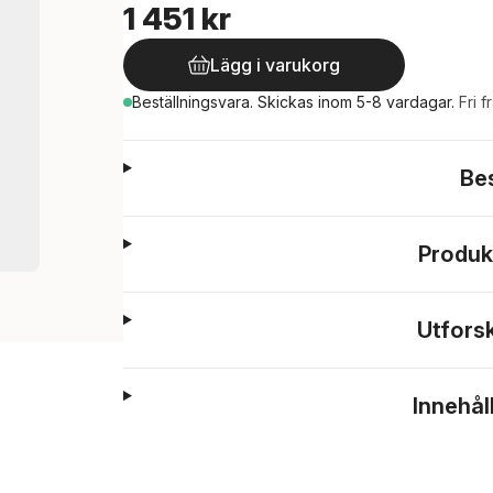
1 451 kr
Lägg i varukorg
Beställningsvara.
Skickas
inom 5-8 vardagar
.
Fri f
Be
Produk
Utfors
Innehål