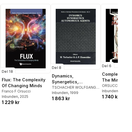
Coordination
Dynamics
Del 6
Del 8
Del 18
Complex Matt
Dynamics,
Flux: The Complexity
The Mind, Th
Synergetics,
Of Changing Minds
ORSUCCI FRAN
Autonomous Agents:
TSCHACHER WOLFGANG
,
F Orsucci
Inbunden
, 1998
Franco F Orsucci
Jean-pierre Dauwalder
Inbunden
, 1999
,
Nonlinear Systems
1 740 kr
Inbunden
, 2025
1 863 kr
Wolfgang Tschacher
Approaches To
1 229 kr
Cognitive Psychology
And Cognitive Science