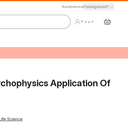
Kundservice
Företagskund?
ychophysics Application Of
Life Science