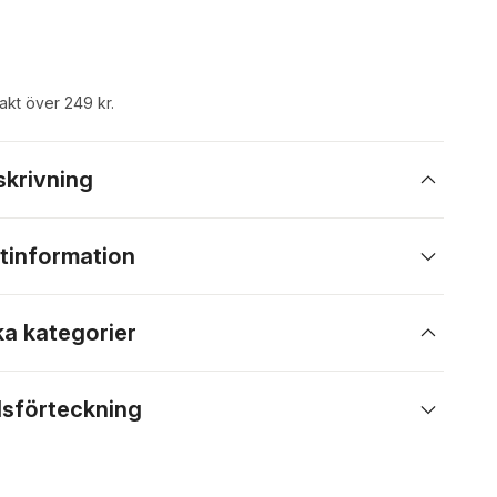
rakt över 249 kr.
skrivning
tinformation
ka kategorier
lsförteckning