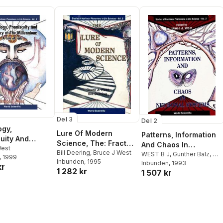
Del 3
Del 2
ogy,
Lure Of Modern
Patterns, Information
uity And
Science, The: Fractal
And Chaos In
y At The
West
Thinking
Bill Deering
,
Bruce J West
Neuronal Systems
WEST B J
,
Gunther Balz
,
D
, 1999
ium: A Tale Of
Inbunden
, 1995
Chen
Inbunden
,
Kathy Eastman
, 1993
,
kr
1 282 kr
1 507 kr
Howard S Hock
,
H J
Mackey
,
John S Nicolis
,
Gregor Schoner
,
Audrey A
Voss
,
Bruce J West