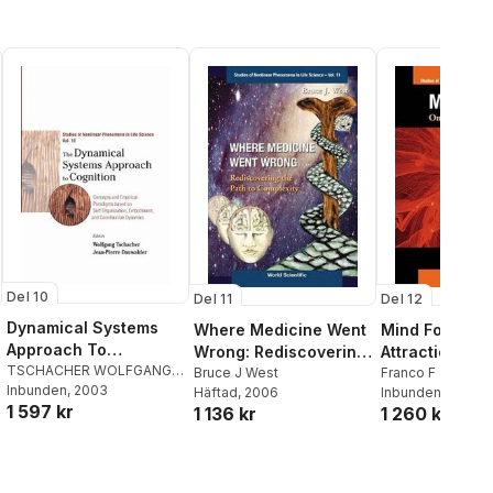
Del 10
Del 12
Del 11
Dynamical Systems
Mind Force: 
Where Medicine Went
Approach To
Attractions
Wrong: Rediscovering
Cognition, The:
TSCHACHER WOLFGANG
,
Franco F Orsucci
The Path To
Bruce J West
Wolfgang Tschacher
Inbunden
, 2003
,
Concepts And
Inbunden
, 2009
Häftad
, 2006
Complexity
1 597 kr
Jean-pierre Dauwalder
1 260 kr
1 136 kr
Empirical Paradigms
Based On Self-
organization,
Embodiment, And