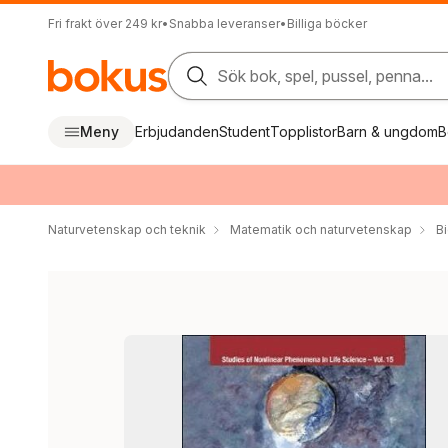
Fri frakt över 249 kr
•
Snabba leveranser
•
Billiga böcker
Sök bok, spel, pussel, penna...
Meny
Erbjudanden
Student
Topplistor
Barn & ungdom
B
Naturvetenskap och teknik
Matematik och naturvetenskap
Bi