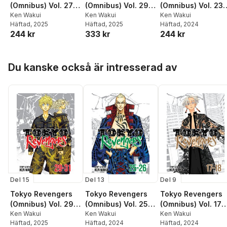
(Omnibus) Vol. 27-
(Omnibus) Vol. 29-
(Omnibus) Vol. 23-
28
Ken Wakui
31
Ken Wakui
24
Ken Wakui
Häftad
, 2025
Häftad
, 2025
Häftad
, 2024
244 kr
333 kr
244 kr
Hoppa över listan
Du kanske också är intresserad av
Del 15
Del 13
Del 9
Tokyo Revengers
Tokyo Revengers
Tokyo Revengers
(Omnibus) Vol. 29-
(Omnibus) Vol. 25-
(Omnibus) Vol. 17-
31
Ken Wakui
26
Ken Wakui
18
Ken Wakui
Häftad
, 2025
Häftad
, 2024
Häftad
, 2024