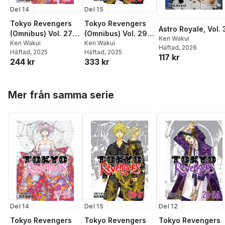
Del 14
Del 15
Tokyo Revengers
Tokyo Revengers
Astro Royale, Vol. 
(Omnibus) Vol. 27-
(Omnibus) Vol. 29-
Ken Wakui
28
Ken Wakui
31
Ken Wakui
Häftad
, 2026
Häftad
, 2025
Häftad
, 2025
117 kr
244 kr
333 kr
Hoppa över listan
Mer från samma serie
Del 14
Del 15
Del 12
Tokyo Revengers
Tokyo Revengers
Tokyo Revengers