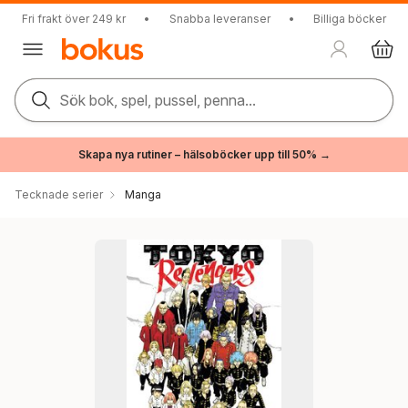
Fri frakt över 249 kr
•
Snabba leveranser
•
Billiga böcker
Sök bok, spel, pussel, penna...
Skapa nya rutiner – hälsoböcker upp till 50% →
Tecknade serier
Manga