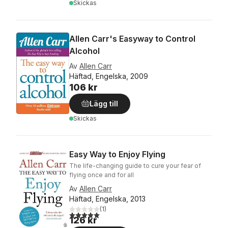
Skickas
Allen Carr's Easyway to Control
Alcohol
Av
Allen Carr
Häftad, Engelska, 2009
106 kr
Lägg till
Skickas
Easy Way to Enjoy Flying
The life-changing guide to cure your fear of
flying once and for all
Av
Allen Carr
Häftad, Engelska, 2013
(
1
)
5,0
utav 5 stjärnor. Totalt antal röster:
126 kr