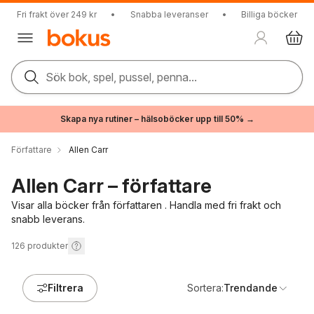
Fri frakt över 249 kr
•
Snabba leveranser
•
Billiga böcker
Sök bok, spel, pussel, penna...
Skapa nya rutiner – hälsoböcker upp till 50% →
Författare
Allen Carr
Allen Carr – författare
Visar alla böcker från författaren . Handla med fri frakt och
snabb leverans.
126
produkter
Filtrera
Sortera:
Trendande