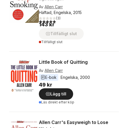
Av
Allen Carr
Häftad, Engelska, 2015
(
3
)
5,0
utav 5 stjärnor. Totalt antal röster:
143 kr
Tillfälligt slut
Tillfälligt slut
Little Book of Quitting
Av
Allen Carr
E-bok
Engelska
, 
2000
49 kr
Lägg till
Läs direkt efter köp
Allen Carr's Easyweigh to Lose