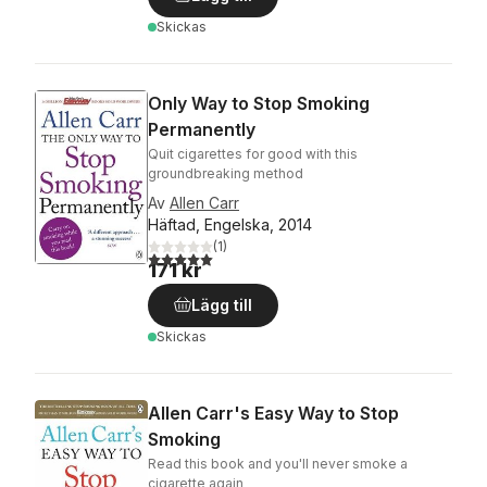
Skickas
Only Way to Stop Smoking
Permanently
Quit cigarettes for good with this
groundbreaking method
Av
Allen Carr
Häftad, Engelska, 2014
(
1
)
5,0
utav 5 stjärnor. Totalt antal röster:
171 kr
Lägg till
Skickas
Allen Carr's Easy Way to Stop
Smoking
Read this book and you'll never smoke a
cigarette again