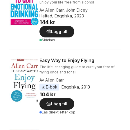
Enjoy your life free from alcohol
Av
Allen Carr
,
John Dicey
Häftad, Engelska, 2023
144 kr
Lägg till
Skickas
Easy Way to Enjoy Flying
The life-changing guide to cure your fear of
flying once and for all
Av
Allen Carr
E-bok
Engelska
, 
2013
104 kr
Lägg till
Läs direkt efter köp