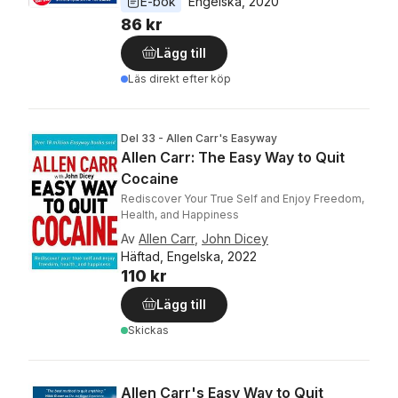
E-bok
Engelska
, 
2020
86 kr
Lägg till
Läs direkt efter köp
Del 33 - Allen Carr's Easyway
Allen Carr: The Easy Way to Quit
Cocaine
Rediscover Your True Self and Enjoy Freedom,
Health, and Happiness
Av
Allen Carr
,
John Dicey
Häftad, Engelska, 2022
110 kr
Lägg till
Skickas
Allen Carr's Easy Way to Quit