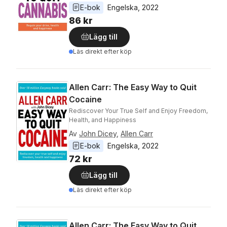
E-bok
Engelska
, 
2022
86 kr
Lägg till
Läs direkt efter köp
Allen Carr: The Easy Way to Quit
Cocaine
Rediscover Your True Self and Enjoy Freedom,
Health, and Happiness
Av
John Dicey
,
Allen Carr
E-bok
Engelska
, 
2022
72 kr
Lägg till
Läs direkt efter köp
Allen Carr: The Easy Way to Quit