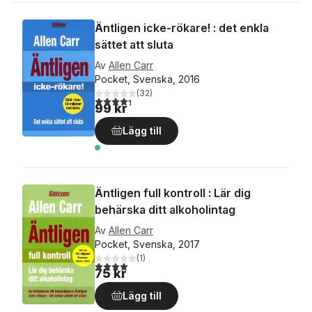
Äntligen icke-rökare! : det enkla
sättet att sluta
Av
Allen Carr
Pocket, Svenska, 2016
(
32
)
4,3
utav 5 stjärnor. Totalt antal röster:
99 kr
Lägg till
Äntligen full kontroll : Lär dig
behärska ditt alkoholintag
Av
Allen Carr
Pocket, Svenska, 2017
(
1
)
4,0
utav 5 stjärnor. Totalt antal röster:
75 kr
Lägg till