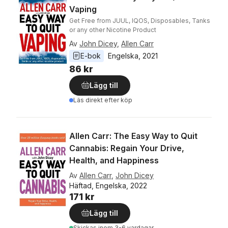
Vaping
Get Free from JUUL, IQOS, Disposables, Tanks
or any other Nicotine Product
Av
John Dicey
,
Allen Carr
E-bok
Engelska
, 
2021
86 kr
Lägg till
Läs direkt efter köp
Allen Carr: The Easy Way to Quit
Cannabis: Regain Your Drive,
Health, and Happiness
Av
Allen Carr
,
John Dicey
Häftad, Engelska, 2022
171 kr
Lägg till
Skickas
inom 3-6 vardagar