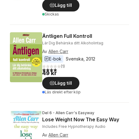
Lägg till
Skickas
Äntligen Full Kontroll
Lär Dig Behärska ditt Alkoholintag
Av
Allen Carr
E-bok
Svenska
, 
2012
(
1
)
4,0
utav 5 stjärnor. Totalt antal röster:
49 kr
Lägg till
Läs direkt efter köp
Del 6 - Allen Carr's Easyway
Lose Weight Now The Easy Way
Includes Free Hypnotherapy Audio
Av
Allen Carr