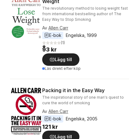
Weight
The revolutionary method to losing weight fast
from international bestselling author of The
Easy Way to Stop Smoking
Av
Allen Carr
E-bok
Engelska
, 
1999
(
1
)
1,0
utav 5 stjärnor. Totalt antal röster:
93 kr
Lägg till
Läs direkt efter köp
Packing it in the Easy Way
The inspirational story of one man's quest to
cure the world of smoking
Av
Allen Carr
E-bok
Engelska
, 
2005
121 kr
Lägg till