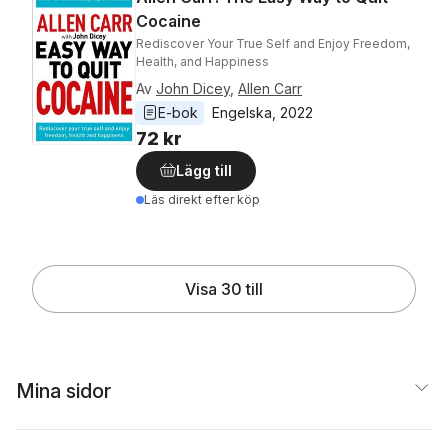
Cocaine
Rediscover Your True Self and Enjoy Freedom,
Health, and Happiness
Av
John Dicey
,
Allen Carr
E-bok
Engelska
, 
2022
72 kr
Lägg till
Läs direkt efter köp
Visa 30 till
Mina sidor