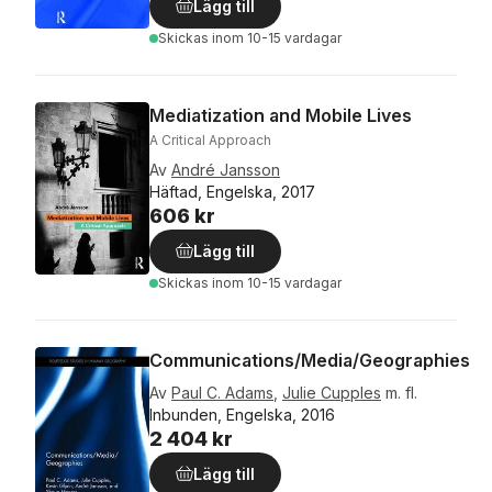
Lägg till
Skickas
inom 10-15 vardagar
Mediatization and Mobile Lives
A Critical Approach
Av
André Jansson
Häftad, Engelska, 2017
606 kr
Lägg till
Skickas
inom 10-15 vardagar
Communications/Media/Geographies
Av
Paul C. Adams
,
Julie Cupples
m. fl.
Inbunden, Engelska, 2016
2 404 kr
Lägg till