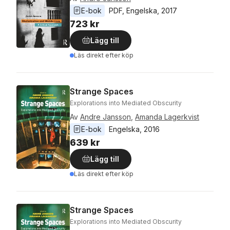
E-bok
PDF
, 
Engelska
, 
2017
723 kr
Lägg till
Läs direkt efter köp
Strange Spaces
Explorations into Mediated Obscurity
Av
Andre Jansson
,
Amanda Lagerkvist
E-bok
Engelska
, 
2016
639 kr
Lägg till
Läs direkt efter köp
Strange Spaces
Explorations into Mediated Obscurity