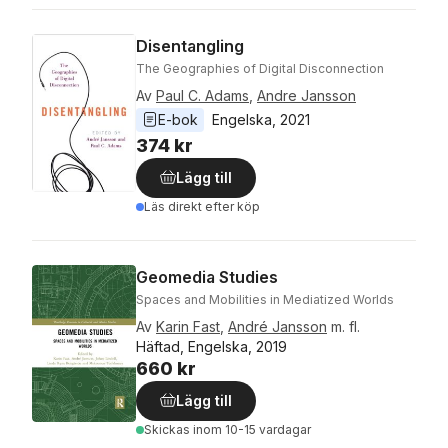
Disentangling
The Geographies of Digital Disconnection
Av
Paul C. Adams
,
Andre Jansson
E-bok
Engelska
, 
2021
374 kr
Lägg till
Läs direkt efter köp
Geomedia Studies
Spaces and Mobilities in Mediatized Worlds
Av
Karin Fast
,
André Jansson
m. fl.
Häftad, Engelska, 2019
660 kr
Lägg till
Skickas
inom 10-15 vardagar