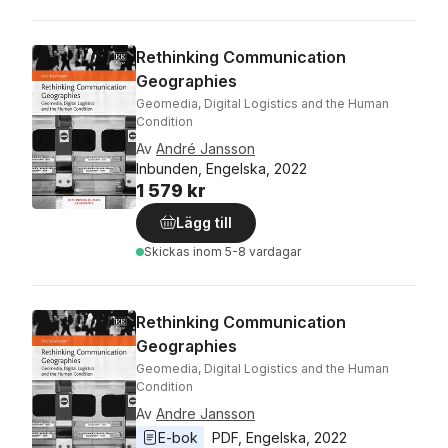
Rethinking Communication
Geographies
Geomedia, Digital Logistics and the Human
Condition
Av
André Jansson
Inbunden, Engelska, 2022
1 579 kr
Lägg till
Skickas
inom 5-8 vardagar
Rethinking Communication
Geographies
Geomedia, Digital Logistics and the Human
Condition
Av
Andre Jansson
E-bok
PDF
, 
Engelska
, 
2022