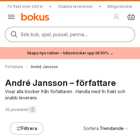
Fri frakt över 249 kr
•
Snabba leveranser
•
Billiga böcker
Sök bok, spel, pussel, penna...
Skapa nya rutiner – hälsoböcker upp till 50% →
Författare
André Jansson
André Jansson – författare
Visar alla böcker från författaren . Handla med fri frakt och
snabb leverans.
35
produkter
Filtrera
Sortera:
Trendande