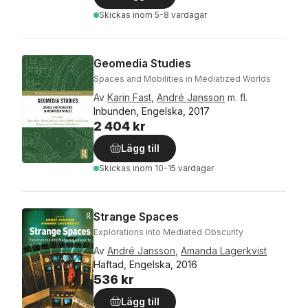
Skickas
inom 5-8 vardagar
Geomedia Studies
Spaces and Mobilities in Mediatized Worlds
Av
Karin Fast
,
André Jansson
m. fl.
Inbunden, Engelska, 2017
2 404 kr
Lägg till
Skickas
inom 10-15 vardagar
Strange Spaces
Explorations into Mediated Obscurity
Av
André Jansson
,
Amanda Lagerkvist
Häftad, Engelska, 2016
536 kr
Lägg till