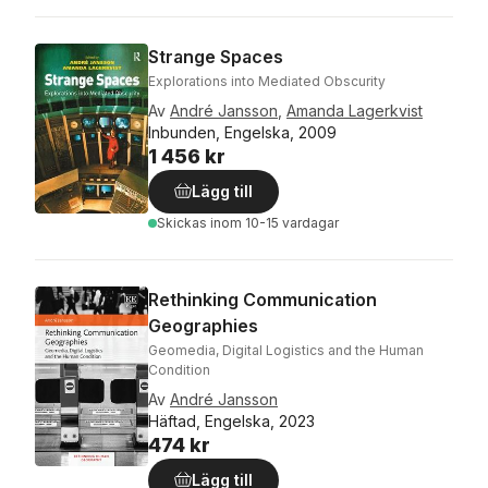
Strange Spaces
Explorations into Mediated Obscurity
Av
André Jansson
,
Amanda Lagerkvist
Inbunden, Engelska, 2009
1 456 kr
Lägg till
Skickas
inom 10-15 vardagar
Rethinking Communication
Geographies
Geomedia, Digital Logistics and the Human
Condition
Av
André Jansson
Häftad, Engelska, 2023
474 kr
Lägg till