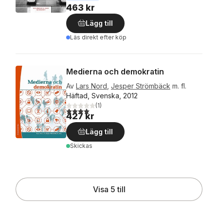
463 kr
Lägg till
Läs direkt efter köp
Medierna och demokratin
Av
Lars Nord
,
Jesper Strömbäck
m. fl.
Häftad, Svenska, 2012
(
1
)
4,0
utav 5 stjärnor. Totalt antal röster:
427 kr
Lägg till
Skickas
Visa 5 till