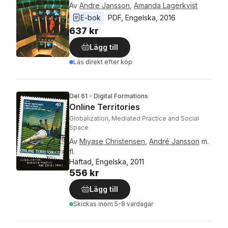
Av
Andre Jansson
,
Amanda Lagerkvist
E-bok
PDF
, 
Engelska
, 
2016
637 kr
Lägg till
Läs direkt efter köp
Del 61 - Digital Formations
Online Territories
Globalization, Mediated Practice and Social
Space
Av
Miyase Christensen
,
André Jansson
m.
fl.
Häftad, Engelska, 2011
556 kr
Lägg till
Skickas
inom 5-8 vardagar