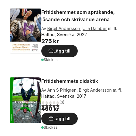
Fritidshemmet som språkande,
läsande och skrivande arena
Av
Birgit Andersson
,
Ulla Damber
m. fl.
Häftad, Svenska, 2022
275 kr
Lägg till
Skickas
Fritidshemmets didaktik
Av
Ann S Pihlgren
,
Birgit Andersson
m. fl.
Häftad, Svenska, 2017
(
3
)
5,0
utav 5 stjärnor. Totalt antal röster:
460 kr
Lägg till
Skickas