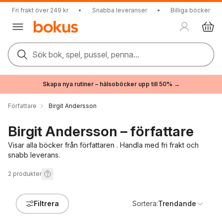
Fri frakt över 249 kr
•
Snabba leveranser
•
Billiga böcker
Sök bok, spel, pussel, penna...
Skapa nya rutiner – hälsoböcker upp till 50% →
Författare
Birgit Andersson
Birgit Andersson – författare
Visar alla böcker från författaren . Handla med fri frakt och
snabb leverans.
2
produkter
Filtrera
Sortera:
Trendande