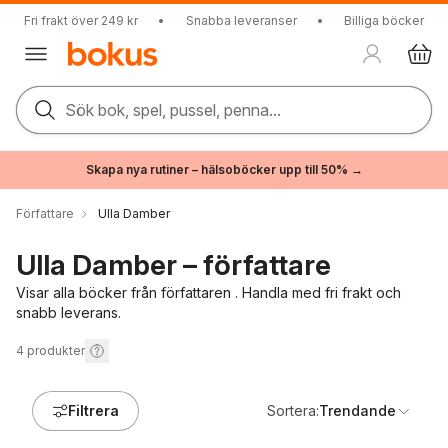
Fri frakt över 249 kr
•
Snabba leveranser
•
Billiga böcker
Sök bok, spel, pussel, penna...
Skapa nya rutiner – hälsoböcker upp till 50% →
Författare
Ulla Damber
Ulla Damber – författare
Visar alla böcker från författaren . Handla med fri frakt och
snabb leverans.
4
produkter
Filtrera
Sortera:
Trendande