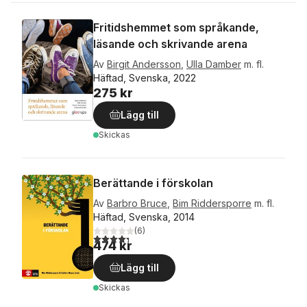
Fritidshemmet som språkande,
läsande och skrivande arena
Av
Birgit Andersson
,
Ulla Damber
m. fl.
Häftad, Svenska, 2022
275 kr
Lägg till
Skickas
Berättande i förskolan
Av
Barbro Bruce
,
Bim Riddersporre
m. fl.
Häftad, Svenska, 2014
(
6
)
4,3
utav 5 stjärnor. Totalt antal röster:
474 kr
Lägg till
Skickas