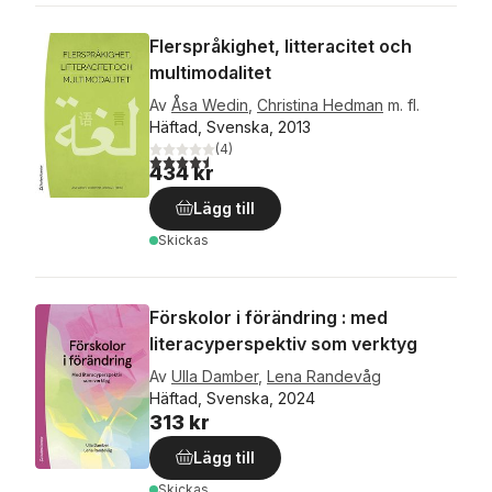
Flerspråkighet, litteracitet och
multimodalitet
Av
Åsa Wedin
,
Christina Hedman
m. fl.
Häftad, Svenska, 2013
(
4
)
4,5
utav 5 stjärnor. Totalt antal röster:
434 kr
Lägg till
Skickas
Förskolor i förändring : med
literacyperspektiv som verktyg
Av
Ulla Damber
,
Lena Randevåg
Häftad, Svenska, 2024
313 kr
Lägg till
Skickas