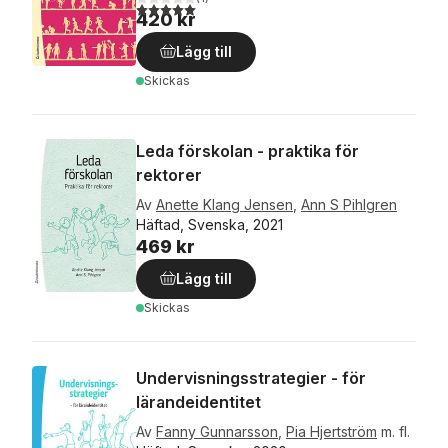
5,0
utav 5 stjärnor. Totalt antal röster:
420 kr
Lägg till
Skickas
Leda förskolan - praktika för
rektorer
Av
Anette Klang Jensen
,
Ann S Pihlgren
Häftad, Svenska, 2021
469 kr
Lägg till
Skickas
Undervisningsstrategier - för
lärandeidentitet
Av
Fanny Gunnarsson
,
Pia Hjertström
m. fl.