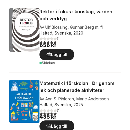
Rektor i fokus : kunskap, värden
och verktyg
Av
Ulf Blossing
,
Gunnar Berg
m. fl.
Häftad, Svenska, 2020
(
1
)
5,0
utav 5 stjärnor. Totalt antal röster:
656 kr
Lägg till
Skickas
Matematik i förskolan : lär genom
lek och planerade aktiviteter
Av
Ann S. Pihlgren
,
Marie Andersson
Häftad, Svenska, 2025
(
1
)
5,0
utav 5 stjärnor. Totalt antal röster:
435 kr
Lägg till