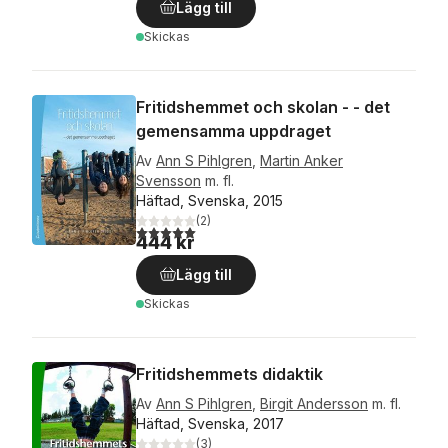
Lägg till
Skickas
Fritidshemmet och skolan - - det
gemensamma uppdraget
Av
Ann S Pihlgren
,
Martin Anker
Svensson
m. fl.
Häftad, Svenska, 2015
(
2
)
5,0
utav 5 stjärnor. Totalt antal röster:
444 kr
Lägg till
Skickas
Fritidshemmets didaktik
Av
Ann S Pihlgren
,
Birgit Andersson
m. fl.
Häftad, Svenska, 2017
(
3
)