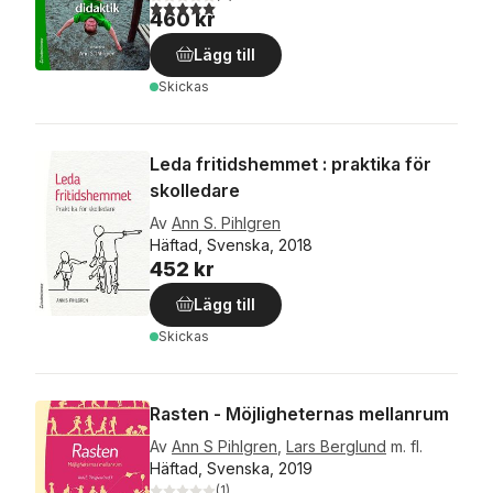
5,0
utav 5 stjärnor. Totalt antal röster:
460 kr
Lägg till
Skickas
Leda fritidshemmet : praktika för
skolledare
Av
Ann S. Pihlgren
Häftad, Svenska, 2018
452 kr
Lägg till
Skickas
Rasten - Möjligheternas mellanrum
Av
Ann S Pihlgren
,
Lars Berglund
m. fl.
Häftad, Svenska, 2019
(
1
)