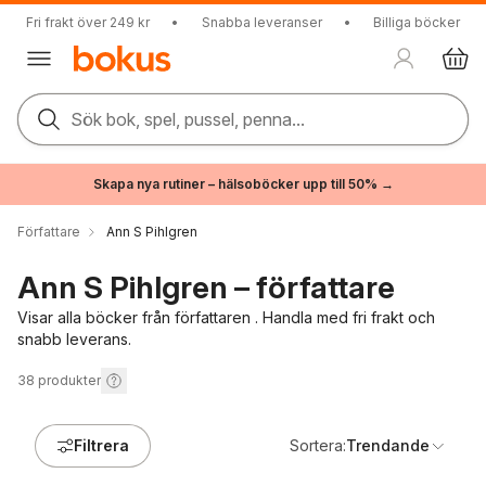
Fri frakt över 249 kr
•
Snabba leveranser
•
Billiga böcker
Sök bok, spel, pussel, penna...
Skapa nya rutiner – hälsoböcker upp till 50% →
Författare
Ann S Pihlgren
Ann S Pihlgren – författare
Visar alla böcker från författaren . Handla med fri frakt och
snabb leverans.
38
produkter
Filtrera
Sortera:
Trendande