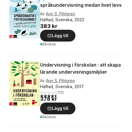
språkundervisning medan livet levs
Av
Ann S. Pihlgren
Häftad, Svenska, 2022
383 kr
Lägg till
Skickas
Undervisning i förskolan : att skapa
lärande undervisningsmiljöer
Av
Ann S. Pihlgren
Häftad, Svenska, 2017
(
12
)
4,6
utav 5 stjärnor. Totalt antal röster:
378 kr
Lägg till
Skickas