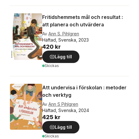
Fritidshemmets mål och resultat :
att planera och utvärdera
Av
Ann S. Pihlgren
Häftad, Svenska, 2023
420 kr
Lägg till
Skickas
Att undervisa i förskolan : metoder
och verktyg
Av
Ann S Pihlgren
Häftad, Svenska, 2024
425 kr
Lägg till
Skickas