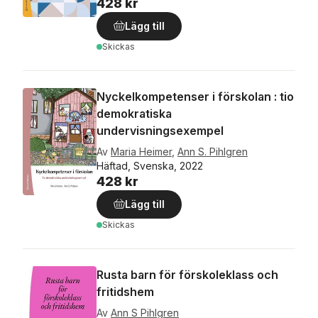
428 kr
Lägg till
Skickas
Nyckelkompetenser i förskolan : tio
demokratiska
undervisningsexempel
Av
Maria Heimer
,
Ann S. Pihlgren
Häftad, Svenska, 2022
428 kr
Lägg till
Skickas
Rusta barn för förskoleklass och
fritidshem
Av
Ann S Pihlgren