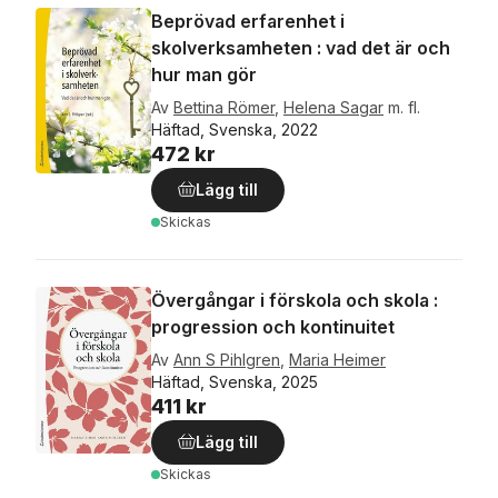
Beprövad erfarenhet i
skolverksamheten : vad det är och
hur man gör
Av
Bettina Römer
,
Helena Sagar
m. fl.
Häftad, Svenska, 2022
472 kr
Lägg till
Skickas
Övergångar i förskola och skola :
progression och kontinuitet
Av
Ann S Pihlgren
,
Maria Heimer
Häftad, Svenska, 2025
411 kr
Lägg till
Skickas