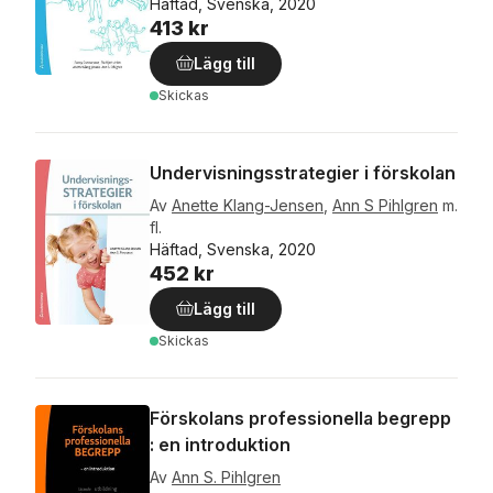
Häftad, Svenska, 2020
413 kr
Lägg till
Skickas
Undervisningsstrategier i förskolan
Av
Anette Klang-Jensen
,
Ann S Pihlgren
m.
fl.
Häftad, Svenska, 2020
452 kr
Lägg till
Skickas
Förskolans professionella begrepp
: en introduktion
Av
Ann S. Pihlgren