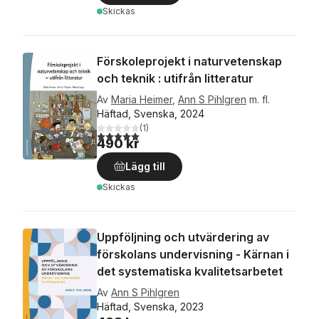
Skickas
Förskoleprojekt i naturvetenskap
och teknik : utifrån litteratur
Av
Maria Heimer
,
Ann S Pihlgren
m. fl.
Häftad, Svenska, 2024
(
1
)
5,0
utav 5 stjärnor. Totalt antal röster:
490 kr
Lägg till
Skickas
Uppföljning och utvärdering av
förskolans undervisning - Kärnan i
det systematiska kvalitetsarbetet
Av
Ann S Pihlgren
Häftad, Svenska, 2023