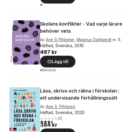
Skolans konflikter - Vad varje lärare
behöver veta
Av
Ann S Pihlgren
,
Magnus Dahlstedt
m. fl.
Häftad, Svenska, 2019
497 kr
Lägg till
Skickas
Läsa, skriva och räkna i förskolan :
ett undervisande förhållningssätt
Av
Ann S. Pihlgren
Häftad, Svenska, 2020
(
2
)
3,5
utav 5 stjärnor. Totalt antal röster:
384 kr