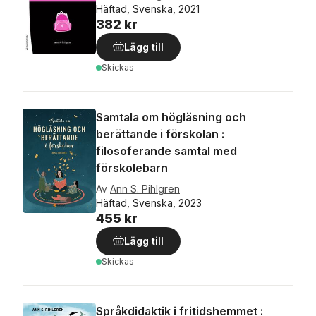
Häftad, Svenska, 2021
382 kr
Lägg till
Skickas
Samtala om högläsning och
berättande i förskolan :
filosoferande samtal med
förskolebarn
Av
Ann S. Pihlgren
Häftad, Svenska, 2023
455 kr
Lägg till
Skickas
Språkdidaktik i fritidshemmet :