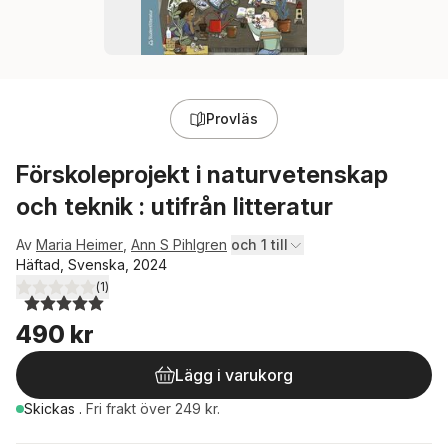
Provläs
Förskoleprojekt i naturvetenskap
och teknik : utifrån litteratur
Av
Maria Heimer
,
Ann S Pihlgren
och 1 till
Häftad, Svenska, 2024
(
1
)
5,0
utav 5 stjärnor. Totalt antal röster:
490 kr
Lägg i varukorg
Skickas
.
Fri frakt över 249 kr.