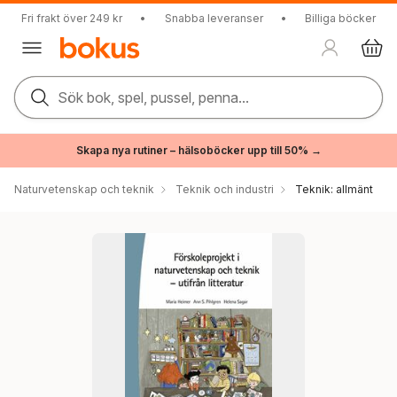
Fri frakt över 249 kr
•
Snabba leveranser
•
Billiga böcker
Sök bok, spel, pussel, penna...
Skapa nya rutiner – hälsoböcker upp till 50% →
Naturvetenskap och teknik
Teknik och industri
Teknik: allmänt