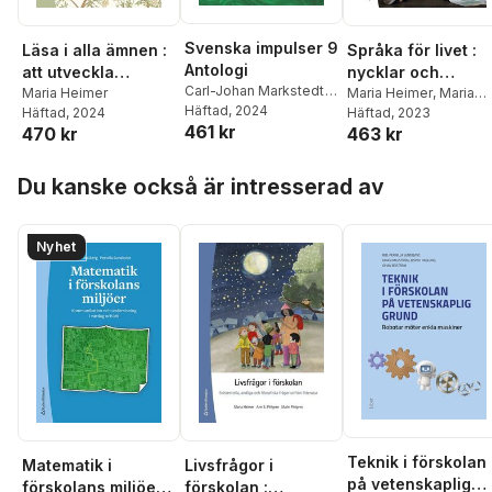
Svenska impulser 9
Läsa i alla ämnen :
Språka för livet :
Antologi
att utveckla
nycklar och
Carl-Johan Markstedt
,
elevers läsning i F-
Maria Heimer
strategier för alla
Maria Heimer
,
Maria
Cecilia Peña
Häftad
, 2024
,
Maria
Häftad
, 2024
Ohlsson
Häftad
, 2023
9
barns
461 kr
Heimer
470 kr
463 kr
språkutveckling
Hoppa över listan
Du kanske också är intresserad av
Nyhet
Teknik i förskolan
Matematik i
Livsfrågor i
på vetenskaplig
förskolans miljöer -
förskolan :