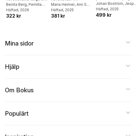
grund : robotar
Johan Boström
,
Jespe
Kommunikation och
Benita Berg
,
Pernilla
existentiella,
Maria Heimer
,
Ann S
Haglund
Häftad
, 2025
,
Jonas
möter enkla
Sundqvist
Häftad
, 2026
Pihlgren
Häftad
, 2025
,
Malin Pihlgren
undervisning i
andliga och
499 kr
Hallström
,
Pernilla
322 kr
381 kr
maskiner
vardag och lek
filosofiska frågor
Sundqvist
utifrån litteratur
Mina sidor
Hjälp
Om Bokus
Populärt