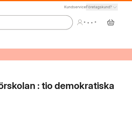
Kundservice
Företagskund?
rskolan : tio demokratiska