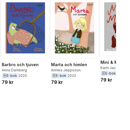
Mini & Maxi hi
Barbro och tjuven
Marta och himlen
Karin Jacov
Anna Damberg
Annika Jeppsson
E-bok
2019
E-bok
2020
E-bok
2022
79 kr
79 kr
79 kr