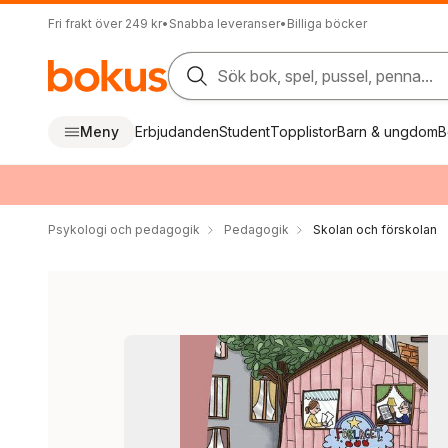
Fri frakt över 249 kr
•
Snabba leveranser
•
Billiga böcker
Sök bok, spel, pussel, penna...
Meny
Erbjudanden
Student
Topplistor
Barn & ungdom
B
Psykologi och pedagogik
Pedagogik
Skolan och förskolan