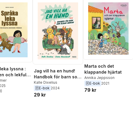
Marta och det
leka lyssna :
Jag vill ha en hund!
klappande hjärtat
n och lekfull
Handbok för barn som
Annika Jeppsson
sning i
imer
älskar hundar
Kalle Dixelius
E-bok
2021
2025
an
E-bok
2024
79 kr
1
)
stjärnor. Totalt antal röster:
29 kr