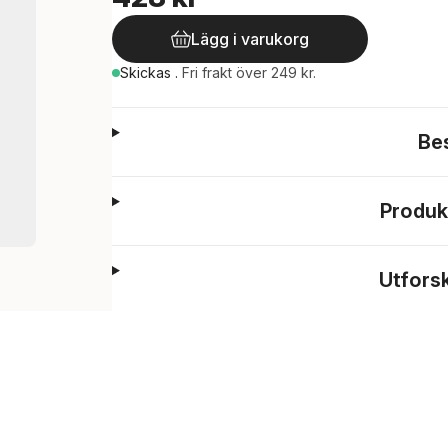
Lägg i varukorg
Skickas
.
Fri frakt över 249 kr.
Be
Produk
Utfors