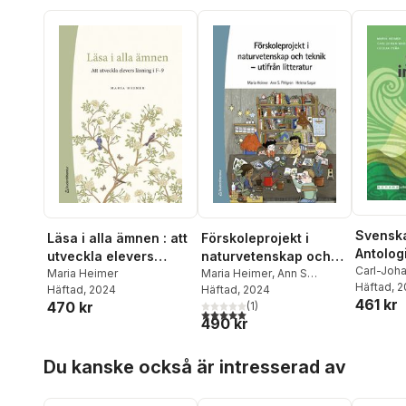
Svenska
Läsa i alla ämnen : att
Förskoleprojekt i
Antolog
utveckla elevers
naturvetenskap och
Carl-Joh
läsning i F-9
Maria Heimer
teknik : utifrån
Maria Heimer
,
Ann S
Cecilia P
Häftad
, 
Häftad
, 2024
Pihlgren
Häftad
, 2024
,
Helena Sagar
litteratur
461 kr
470 kr
(
1
)
5,0
utav 5 stjärnor. Totalt antal röster:
490 kr
Hoppa över listan
Du kanske också är intresserad av