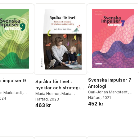
Svenska impulser 7
 impulser 9
Språka för livet :
Antologi
i
nycklar och strategier
Carl-Johan Markstedt
,
an Markstedt
,
för alla barns
Maria Heimer
,
Maria
Cecilia Peña
Häftad
, 2021
,
Maria Heimer
eña
2024
,
Maria Heimer
Ohlsson
Häftad
, 2023
språkutveckling
452 kr
463 kr