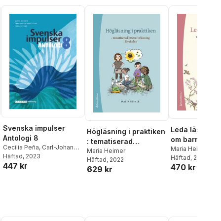
Svenska impulser
Leda läsfrämj
Högläsning i praktiken
Antologi 8
om barns och 
: tematiserad
Cecilia Peña
,
Carl-Johan
läsning och h
Maria Heimer
litteraturläsning i
Maria Heimer
Markstedt
Häftad
, 2023
,
Maria Heimer
Häftad
, 2023
kan utvecklas
Häftad
, 2022
förskolan
447 kr
470 kr
629 kr