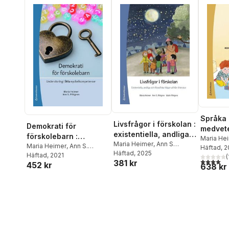
Språka 
Livsfrågor i förskolan :
Demokrati för
medvete
existentiella, andliga
förskolebarn :
undervi
Maria He
och filosofiska frågor
Maria Heimer
,
Ann S
undervisning i åtta
Maria Heimer
,
Ann S.
Häftad
, 
förskol
Pihlgren
Häftad
, 2025
,
Malin Pihlgren
utifrån litteratur
Pihlgren
Häftad
, 2021
nyckelkompetenser
(
4,0
utav 5 
381 kr
452 kr
638 kr