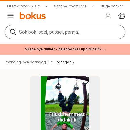
Fri frakt över 249 kr
•
Snabba leveranser
•
Billiga böcker
Sök bok, spel, pussel, penna...
Skapa nya rutiner – hälsoböcker upp till 50% →
Psykologi och pedagogik
Pedagogik