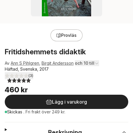
Provläs
Fritidshemmets didaktik
Av
Ann S Pihlgren
,
Birgit Andersson
och 10 till
Häftad, Svenska, 2017
(
3
)
5,0
utav 5 stjärnor. Totalt antal röster:
460 kr
Lägg i varukorg
Skickas
.
Fri frakt över 249 kr.
Beskrivning