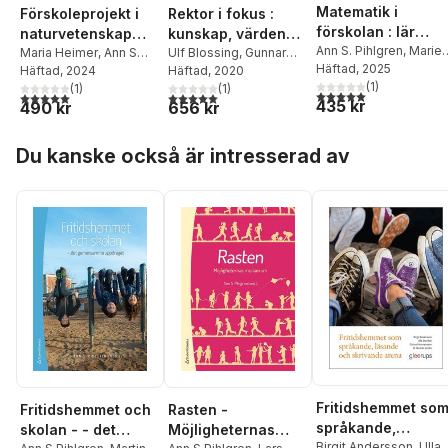
Matematik i
Förskoleprojekt i
Rektor i fokus :
förskolan : lär
naturvetenskap
kunskap, värden
genom lek och
Ann S. Pihlgren
,
Marie
och teknik : utifrån
Maria Heimer
,
Ann S
och verktyg
Ulf Blossing
,
Gunnar
Andersson
Häftad
, 2025
planerade
Pihlgren
Häftad
, 2024
,
Helena Sagar
Berg
Häftad
,
Annika Bergviken
, 2020
litteratur
(
1
)
(
1
)
Rensfeldt
(
1
,
)
Susanne
aktiviteter
5,0
utav 5 stjärnor. Tota
5,0
utav 5 stjärnor. Totalt antal röster:
5,0
utav 5 stjärnor. Totalt antal röster:
435 kr
490 kr
656 kr
Duek
,
Mats Ekholm
,
Anna Gustafsson
,
Hoppa över listan
Susanne Gustavsson
,
Du kanske också är intresserad av
Ingrid Hylander
,
Jan
Håkansson
,
Birgitta
Johansson-Hidén
,
Mette Liljenberg
,
Ann S
Pihlgren
,
David Ryffé
,
Hans-Åke Scherp
,
Lars
Svedberg
,
Marie
Wrethander
,
Helene
Ärlestig
Fritidshemmet so
Fritidshemmet och
Rasten -
språkande,
skolan - - det
Möjligheternas
läsande och
Birgit Andersson
,
Ulla