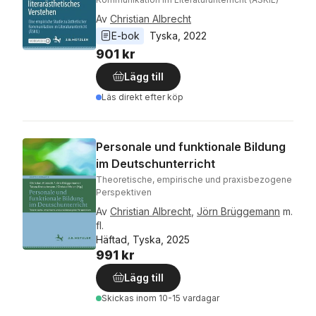
Av
Christian Albrecht
E-bok
Tyska
, 
2022
901 kr
Lägg till
Läs direkt efter köp
Personale und funktionale Bildung
im Deutschunterricht
Theoretische, empirische und praxisbezogene
Perspektiven
Av
Christian Albrecht
,
Jörn Brüggemann
m.
fl.
Häftad, Tyska, 2025
991 kr
Lägg till
Skickas
inom 10-15 vardagar