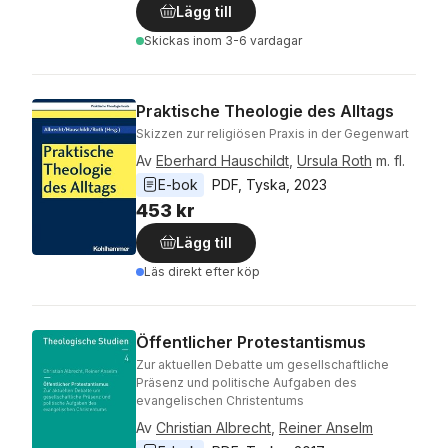
Lägg till
Skickas
inom 3-6 vardagar
Praktische Theologie des Alltags
Skizzen zur religiösen Praxis in der Gegenwart
Av
Eberhard Hauschildt
,
Ursula Roth
m. fl.
E-bok
PDF
, 
Tyska
, 
2023
453 kr
Lägg till
Läs direkt efter köp
Öffentlicher Protestantismus
Zur aktuellen Debatte um gesellschaftliche
Präsenz und politische Aufgaben des
evangelischen Christentums
Av
Christian Albrecht
,
Reiner Anselm