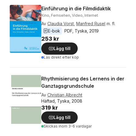
Einführung in die Filmdidaktik
Kino, Fernsehen, Video, Internet
Av
Claudia Vorst
,
Manfred Rusel
m. fl.
E-bok
PDF
, 
Tyska
, 
2019
253 kr
Lägg till
Läs direkt efter köp
Rhythmisierung des Lernens in der
Ganztagsgrundschule
Av
Christian Albrecht
Häftad, Tyska, 2008
319 kr
Lägg till
Skickas
inom 3-6 vardagar