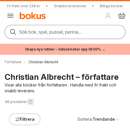
Fri frakt över 249 kr
•
Snabba leveranser
•
Billiga böcker
Sök bok, spel, pussel, penna...
Skapa nya rutiner – hälsoböcker upp till 50% →
Författare
Christian Albrecht
Christian Albrecht – författare
Visar alla böcker från författaren . Handla med fri frakt och
snabb leverans.
48
produkter
Filtrera
Sortera:
Trendande