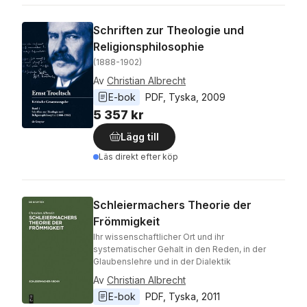
Schriften zur Theologie und
Religionsphilosophie
(1888-1902)
Av
Christian Albrecht
E-bok
PDF
, 
Tyska
, 
2009
5 357 kr
Lägg till
Läs direkt efter köp
Schleiermachers Theorie der
Frömmigkeit
Ihr wissenschaftlicher Ort und ihr
systematischer Gehalt in den Reden, in der
Glaubenslehre und in der Dialektik
Av
Christian Albrecht
E-bok
PDF
, 
Tyska
, 
2011