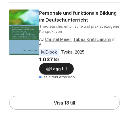
Personale und funktionale Bildung
im Deutschunterricht
Theoretische, empirische und praxisbezogene
Perspektiven
Av
Christel Meier
,
Tabea Kretschmann
m.
fl.
E-bok
Tyska
, 
2025
1 037 kr
Lägg till
Läs direkt efter köp
Visa 18 till