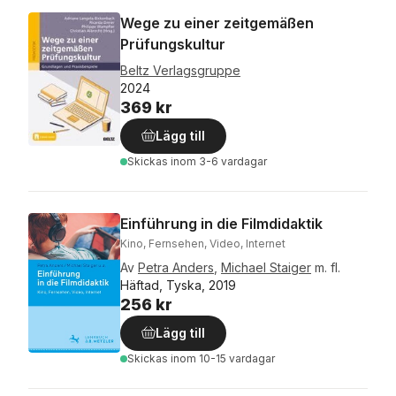
Wege zu einer zeitgemäßen
Prüfungskultur
Beltz Verlagsgruppe
2024
369 kr
Lägg till
Skickas
inom 3-6 vardagar
Einführung in die Filmdidaktik
Kino, Fernsehen, Video, Internet
Av
Petra Anders
,
Michael Staiger
m. fl.
Häftad, Tyska, 2019
256 kr
Lägg till
Skickas
inom 10-15 vardagar