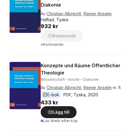
Diakonie
Av
Christian Albrecht
,
Reiner Anselm
Häftad, Tyska
932 kr
Kommande
Kommande
Konzepte und Räume Öffentlicher
Theologie
Wissenschaft – Kirche – Diakonie
Av
Christian Albrecht
,
Reiner Anselm
m. fl.
E-bok
PDF
, 
Tyska
, 
2020
433 kr
Lägg till
Läs direkt efter köp