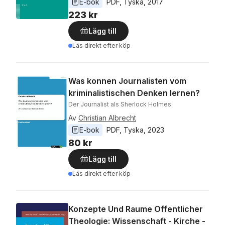
E-bok
PDF
, 
Tyska
, 
2017
223 kr
Lägg till
Läs direkt efter köp
Was konnen Journalisten vom
kriminalistischen Denken lernen?
Der Journalist als Sherlock Holmes
Av
Christian Albrecht
E-bok
PDF
, 
Tyska
, 
2023
80 kr
Lägg till
Läs direkt efter köp
Konzepte Und Raume Offentlicher
Theologie: Wissenschaft - Kirche -