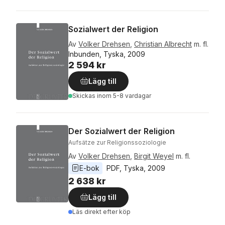
Sozialwert der Religion
Av
Volker Drehsen
,
Christian Albrecht
m. fl.
Inbunden, Tyska, 2009
2 594 kr
Lägg till
Skickas
inom 5-8 vardagar
Der Sozialwert der Religion
Aufsätze zur Religionssoziologie
Av
Volker Drehsen
,
Birgit Weyel
m. fl.
E-bok
PDF
, 
Tyska
, 
2009
2 638 kr
Lägg till
Läs direkt efter köp