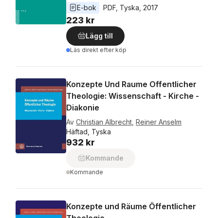
E-bok
PDF
, 
Tyska
, 
2017
223 kr
Lägg till
Läs direkt efter köp
Konzepte Und Raume Offentlicher
Theologie: Wissenschaft - Kirche -
Diakonie
Av
Christian Albrecht
,
Reiner Anselm
Häftad, Tyska
932 kr
Kommande
Kommande
Konzepte und Räume Öffentlicher