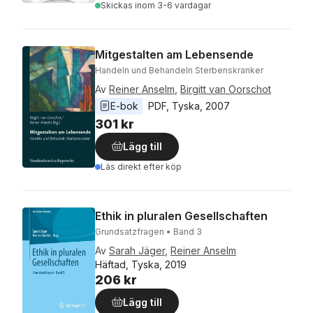
Skickas
inom 3-6 vardagar
Mitgestalten am Lebensende
Handeln und Behandeln Sterbenskranker
Av
Reiner Anselm
,
Birgitt van Oorschot
E-bok
PDF
, 
Tyska
, 
2007
301 kr
Lägg till
Läs direkt efter köp
Ethik in pluralen Gesellschaften
Grundsatzfragen • Band 3
Av
Sarah Jäger
,
Reiner Anselm
Häftad, Tyska, 2019
206 kr
Lägg till