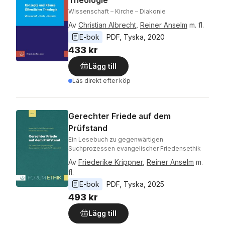
Theologie
Wissenschaft – Kirche – Diakonie
Av
Christian Albrecht
,
Reiner Anselm
m. fl.
E-bok
PDF
, 
Tyska
, 
2020
433 kr
Lägg till
Läs direkt efter köp
Gerechter Friede auf dem
Prüfstand
Ein Lesebuch zu gegenwärtigen
Suchprozessen evangelischer Friedensethik
Av
Friederike Krippner
,
Reiner Anselm
m.
fl.
E-bok
PDF
, 
Tyska
, 
2025
493 kr
Lägg till