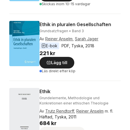
Skickas
inom 10-15 vardagar
Ethik in pluralen Gesellschaften
Grundsatzfragen • Band 3
Av
Reiner Anselm
,
Sarah Jager
E-bok
PDF
, 
Tyska
, 
2018
221 kr
Lägg till
Läs direkt efter köp
Ethik
Grundelemente, Methodologie und
Konkretionen einer ethischen Theologie
Av
Trutz Rendtorff
,
Reiner Anselm
m. fl.
Häftad, Tyska, 2011
684 kr