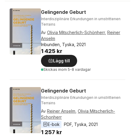
Gelingende Geburt
Interdisziplinäre Erkundungen in umstrittenen
Terrains
Av
Olivia Mitscherlich-Schönherr
,
Reiner
Anselm
Inbunden, Tyska, 2021
1 425 kr
Lägg till
Skickas
inom 5-8 vardagar
Gelingende Geburt
Interdisziplinäre Erkundungen in umstrittenen
Terrains
Av
Reiner Anselm
,
Olivia Mitscherlich-
Schonherr
E-bok
PDF
, 
Tyska
, 
2021
1 257 kr