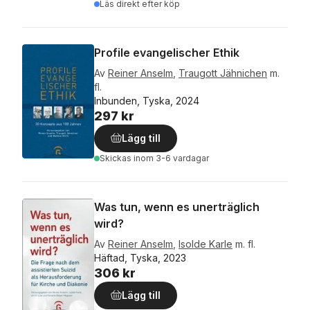
Läs direkt efter köp
Profile evangelischer Ethik
Av
Reiner Anselm
,
Traugott Jähnichen
m.
fl.
Inbunden, Tyska, 2024
297 kr
Lägg till
Skickas
inom 3-6 vardagar
Was tun, wenn es unerträglich
wird?
Av
Reiner Anselm
,
Isolde Karle
m. fl.
Häftad, Tyska, 2023
306 kr
Lägg till