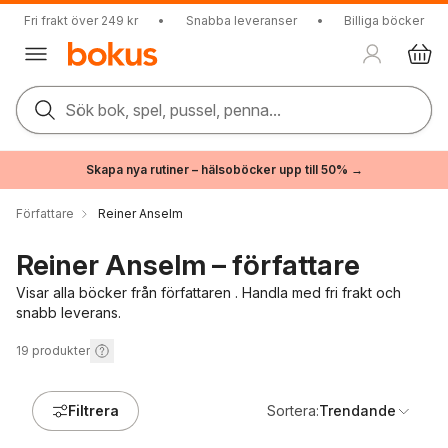
Fri frakt över 249 kr
•
Snabba leveranser
•
Billiga böcker
Sök bok, spel, pussel, penna...
Skapa nya rutiner – hälsoböcker upp till 50% →
Författare
Reiner Anselm
Reiner Anselm – författare
Visar alla böcker från författaren . Handla med fri frakt och
snabb leverans.
19
produkter
Filtrera
Sortera:
Trendande