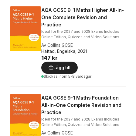
AQA GCSE 9-1 Maths Higher All-in-
One Complete Revision and
Practice
Ideal for the 2027 and 2028 Exams Includes
Online Edition, Quizzes and Video Solutions
Av
Collins GCSE
Häftad, Engelska, 2021
147 kr
Lägg till
Skickas
inom 5-8 vardagar
AQA GCSE 9-1 Maths Foundation
All-in-One Complete Revision and
Practice
Ideal for the 2027 and 2028 Exams Includes
Online Edition, Quizzes and Video Solutions
Av
Collins GCSE