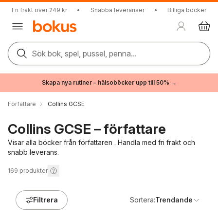
Fri frakt över 249 kr
•
Snabba leveranser
•
Billiga böcker
Sök bok, spel, pussel, penna...
Skapa nya rutiner – hälsoböcker upp till 50% →
Författare
Collins GCSE
Collins GCSE – författare
Visar alla böcker från författaren . Handla med fri frakt och
snabb leverans.
169
produkter
Filtrera
Sortera:
Trendande