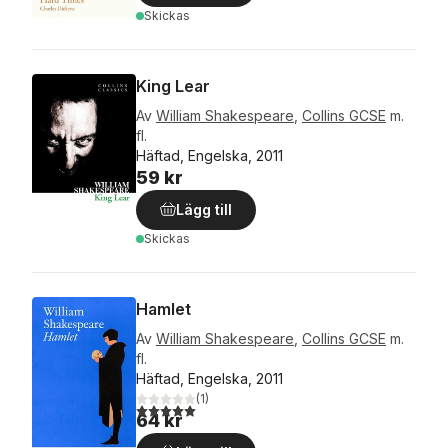
Skickas
King Lear
Av
William Shakespeare
,
Collins GCSE
m.
fl.
Häftad, Engelska, 2011
59 kr
Lägg till
Skickas
Hamlet
Av
William Shakespeare
,
Collins GCSE
m.
fl.
Häftad, Engelska, 2011
(
1
)
5,0
utav 5 stjärnor. Totalt antal röster:
64 kr