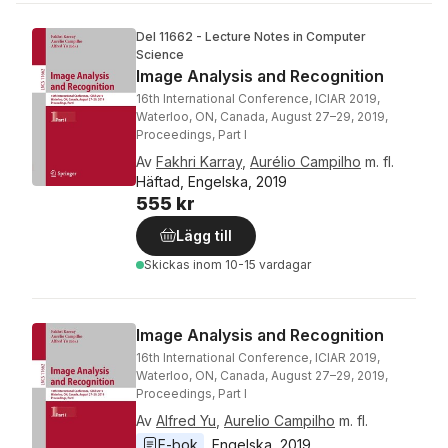
Del 11662 - Lecture Notes in Computer
Science
Image Analysis and Recognition
16th International Conference, ICIAR 2019,
Waterloo, ON, Canada, August 27–29, 2019,
Proceedings, Part I
Av
Fakhri Karray
,
Aurélio Campilho
m. fl.
Häftad, Engelska, 2019
555 kr
Lägg till
Skickas
inom 10-15 vardagar
Image Analysis and Recognition
16th International Conference, ICIAR 2019,
Waterloo, ON, Canada, August 27–29, 2019,
Proceedings, Part I
Av
Alfred Yu
,
Aurelio Campilho
m. fl.
E-bok
Engelska
, 
2019