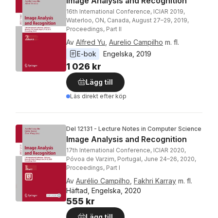
Image Analysis and Recognition
16th International Conference, ICIAR 2019,
Waterloo, ON, Canada, August 27–29, 2019,
Proceedings, Part II
Av
Alfred Yu
,
Aurelio Campilho
m. fl.
E-bok
Engelska
, 
2019
1 026 kr
Lägg till
Läs direkt efter köp
Del 12131 - Lecture Notes in Computer Science
Image Analysis and Recognition
17th International Conference, ICIAR 2020,
Póvoa de Varzim, Portugal, June 24–26, 2020,
Proceedings, Part I
Av
Aurélio Campilho
,
Fakhri Karray
m. fl.
Häftad, Engelska, 2020
555 kr
Lägg till