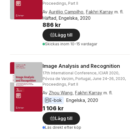
Proceedings, Part II
Av
Aurélio Campilho
,
Fakhri Karray
m. fl.
Häftad, Engelska, 2020
886 kr
Lägg till
Skickas
inom 10-15 vardagar
Image Analysis and Recognition
17th International Conference, ICIAR 2020,
Póvoa de Varzim, Portugal, June 24–26, 2020,
Proceedings, Part II
Av
Zhou Wang
,
Fakhri Karray
m. fl.
E-bok
Engelska
, 
2020
1 106 kr
Lägg till
Läs direkt efter köp