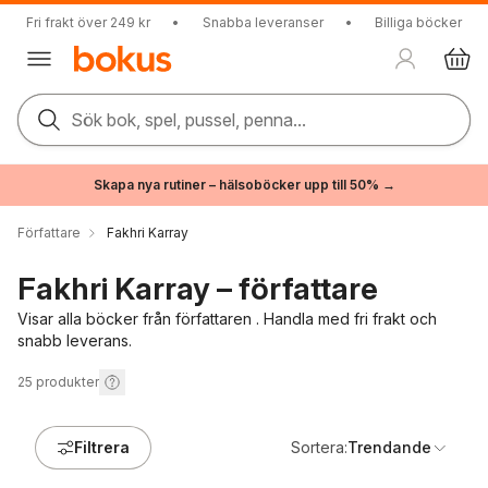
Fri frakt över 249 kr
•
Snabba leveranser
•
Billiga böcker
Sök bok, spel, pussel, penna...
Skapa nya rutiner – hälsoböcker upp till 50% →
Författare
Fakhri Karray
Fakhri Karray – författare
Visar alla böcker från författaren . Handla med fri frakt och
snabb leverans.
25
produkter
Filtrera
Sortera:
Trendande