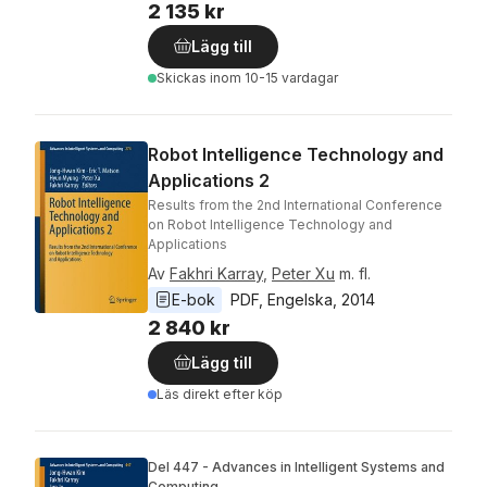
2 135 kr
Lägg till
Skickas
inom 10-15 vardagar
Robot Intelligence Technology and
Applications 2
Results from the 2nd International Conference
on Robot Intelligence Technology and
Applications
Av
Fakhri Karray
,
Peter Xu
m. fl.
E-bok
PDF
, 
Engelska
, 
2014
2 840 kr
Lägg till
Läs direkt efter köp
Del 447 - Advances in Intelligent Systems and
Computing