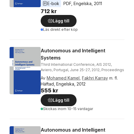
E-bok
PDF
, 
Engelska
, 
2011
712 kr
Lägg till
Läs direkt efter köp
Autonomous and Intelligent
Systems
Third International Conference, AIS 2012,
Aviero, Portugal, June 25-27, 2012, Proceedings
Av
Mohamed Kamel
,
Fakhri Karray
m. fl.
Häftad, Engelska, 2012
555 kr
Lägg till
Skickas
inom 10-15 vardagar
Autonomous and Intelligent