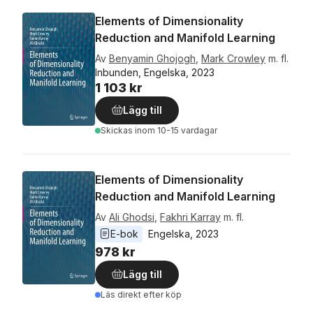
Elements of Dimensionality
Reduction and Manifold Learning
Av
Benyamin Ghojogh
,
Mark Crowley
m. fl.
Inbunden, Engelska, 2023
1 103 kr
Lägg till
Skickas
inom 10-15 vardagar
Elements of Dimensionality
Reduction and Manifold Learning
Av
Ali Ghodsi
,
Fakhri Karray
m. fl.
E-bok
Engelska
, 
2023
978 kr
Lägg till
Läs direkt efter köp