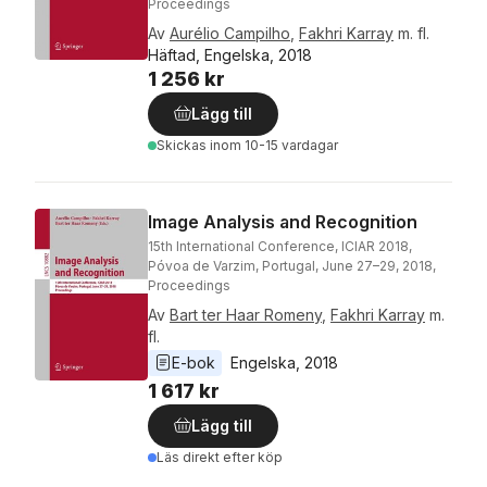
Proceedings
Av
Aurélio Campilho
,
Fakhri Karray
m. fl.
Häftad, Engelska, 2018
1 256 kr
Lägg till
Skickas
inom 10-15 vardagar
Image Analysis and Recognition
15th International Conference, ICIAR 2018,
Póvoa de Varzim, Portugal, June 27–29, 2018,
Proceedings
Av
Bart ter Haar Romeny
,
Fakhri Karray
m.
fl.
E-bok
Engelska
, 
2018
1 617 kr
Lägg till
Läs direkt efter köp