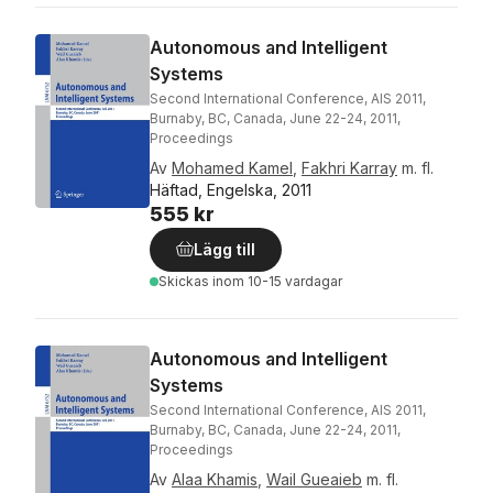
Autonomous and Intelligent
Systems
Second International Conference, AIS 2011,
Burnaby, BC, Canada, June 22-24, 2011,
Proceedings
Av
Mohamed Kamel
,
Fakhri Karray
m. fl.
Häftad, Engelska, 2011
555 kr
Lägg till
Skickas
inom 10-15 vardagar
Autonomous and Intelligent
Systems
Second International Conference, AIS 2011,
Burnaby, BC, Canada, June 22-24, 2011,
Proceedings
Av
Alaa Khamis
,
Wail Gueaieb
m. fl.