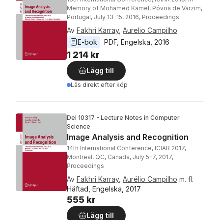
Memory of Mohamed Kamel, Póvoa de Varzim,
Portugal, July 13-15, 2016, Proceedings
Av
Fakhri Karray
,
Aurelio Campilho
E-bok
PDF
, 
Engelska
, 
2016
1 214 kr
Lägg till
Läs direkt efter köp
Del 10317 - Lecture Notes in Computer
Science
Image Analysis and Recognition
14th International Conference, ICIAR 2017,
Montreal, QC, Canada, July 5–7, 2017,
Proceedings
Av
Fakhri Karray
,
Aurélio Campilho
m. fl.
Häftad, Engelska, 2017
555 kr
Lägg till