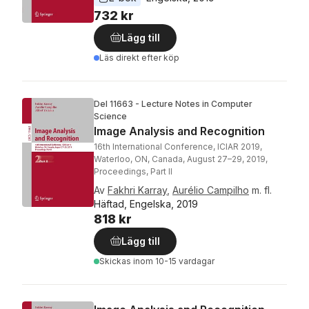
732 kr
Lägg till
Läs direkt efter köp
Del 11663 - Lecture Notes in Computer
Science
Image Analysis and Recognition
16th International Conference, ICIAR 2019,
Waterloo, ON, Canada, August 27–29, 2019,
Proceedings, Part II
Av
Fakhri Karray
,
Aurélio Campilho
m. fl.
Häftad, Engelska, 2019
818 kr
Lägg till
Skickas
inom 10-15 vardagar