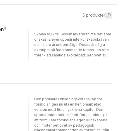
5
produkter
en?
Skolan är i kris. Skolan levererar inte det som
önskas. Elever uppnår inte kunskapskraven
och lärare är undermåliga. Dessa är några
exempel på återkommande teman i en ofta
förenklad samtida skoldebatt. Behovet av en
mer nyanserad diskussion om komplexiteten
i skolans problem är högst nödvändig.I
Perspektiv på skolans problem identifierar
ett flertal forskare problem som de menar att
skolan i dag står inför. Det handlar bland
annat om problem som rör demokrati, rasism,
språkplikt, skolvåld, betyg, ledarskap,
skolmarknaden, juridifiering,
Den populära Utbildningsvetenskap för
distansundervisning, förskolan,
förskolan ges nu ut i en helt omarbetad
vuxenutbildningen, folkhögskolan, och inte
version med flera nyskrivna kapitel. Den
minst skoldebatten i sig. Boken ger
uppdaterade boken är ett fortsatt bidrag till
perspektiv genom inspel från en rad
att formulera förskolans egen kunskapsbas
initierade och etablerade forskare från olika
och möter behovet av pedagogisk
discipliner verksamma inom det breda
Boken följer förändringen av förskolan, från
fördjupning.