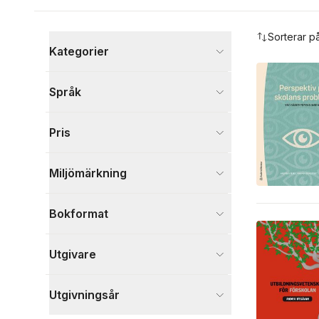
Hoppa över filtreringsmeny
Sorterar p
Kategorier
Böcker
Språk
Psykologi och pedagogik
5
Visa fler
Pris
Visa fler
Miljömärkning
Bokformat
Utgivare
Utgivningsår