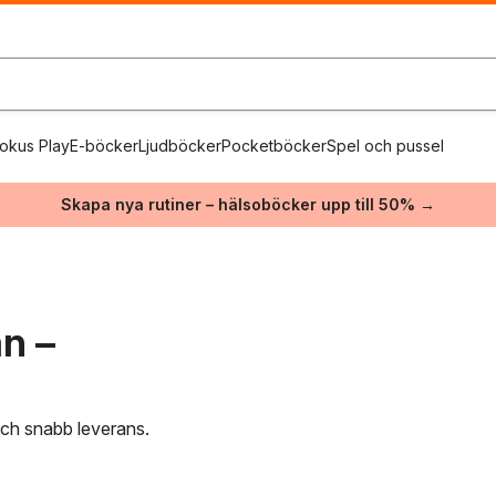
okus Play
E-böcker
Ljudböcker
Pocketböcker
Spel och pussel
Skapa nya rutiner – hälsoböcker upp till 50% →
n –
 och snabb leverans.