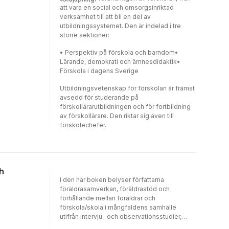
utbildningsvetenskapliga fältet. Med olika
att vara en social och omsorgsinriktad
nedslag i utbildningslandskapet är
verksamhet till att bli en del av
ambitionen att stimulera till en skoldebatt
utbildningssystemet. Den är indelad i tre
som är förankrad i aktuell forskning om skola
större sektioner:
och utbildning. Perspektiv på skolans
problem vänder sig till studerande inom
• Perspektiv på förskola och barndom•
lärarutbildningens olika inriktningar,
Lärande, demokrati och ämnesdidaktik•
verksamma inom utbildningsområdet samt
Förskola i dagens Sverige
andra som är intresserade av debatten om
Utbildningsvetenskap för förskolan är främst
skolans problem.
avsedd för studerande på
förskollärarutbildningen och för fortbildning
av förskollärare. Den riktar sig även till
förskolechefer.
h
I den här boken belyser författarna
föräldrasamverkan, föräldrastöd och
förhållande mellan föräldrar och
förskola/skola i mångfaldens samhälle
utifrån intervju- och observationsstudier,
statistik, skönlitteratur, webbsidor,