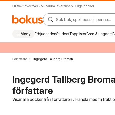
Fri frakt över 249 kr
•
Snabba leveranser
•
Billiga böcker
Sök bok, spel, pussel, penna...
Meny
Erbjudanden
Student
Topplistor
Barn & ungdom
B
Författare
Ingegerd Tallberg Broman
Ingegerd Tallberg Broma
författare
Visar alla böcker från författaren . Handla med fri frakt