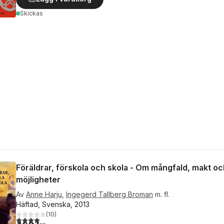
Skickas
Föräldrar, förskola och skola - Om mångfald, makt oc
möjligheter
Av
Anne Harju
,
Ingegerd Tallberg Broman
m. fl.
Häftad, Svenska, 2013
(
10
)
4,1
utav 5 stjärnor. Totalt antal röster: