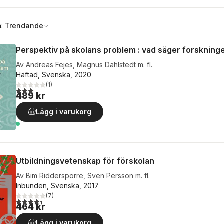
å:
Trendande
Perspektiv på skolans problem : vad säger forskning
Av
Andreas Fejes
,
Magnus Dahlstedt
m. fl.
Häftad, Svenska, 2020
(
1
)
3,0
utav 5 stjärnor. Totalt antal röster:
489 kr
Lägg i varukorg
Utbildningsvetenskap för förskolan
Av
Bim Riddersporre
,
Sven Persson
m. fl.
Inbunden, Svenska, 2017
(
7
)
4,4
utav 5 stjärnor. Totalt antal röster:
464 kr
Lägg i varukorg