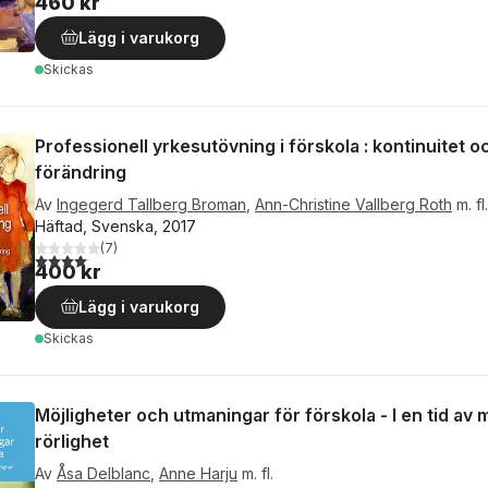
460 kr
Lägg i varukorg
Skickas
Professionell yrkesutövning i förskola : kontinuitet o
förändring
Av
Ingegerd Tallberg Broman
,
Ann-Christine Vallberg Roth
m. fl.
Häftad, Svenska, 2017
(
7
)
4,1
utav 5 stjärnor. Totalt antal röster:
400 kr
Lägg i varukorg
Skickas
Möjligheter och utmaningar för förskola - I en tid av
rörlighet
Av
Åsa Delblanc
,
Anne Harju
m. fl.