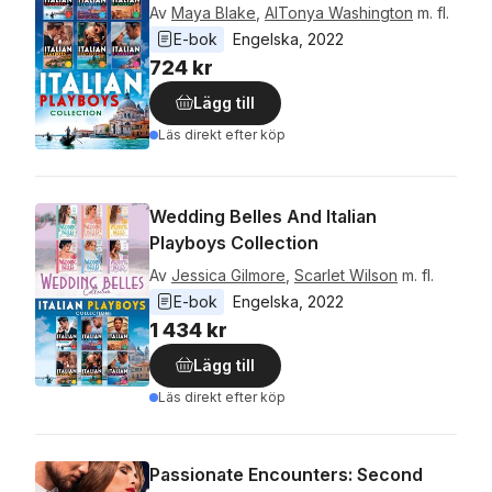
Av
Maya Blake
,
AlTonya Washington
m. fl.
E-bok
Engelska
, 
2022
724 kr
Lägg till
Läs direkt efter köp
Wedding Belles And Italian
Playboys Collection
Av
Jessica Gilmore
,
Scarlet Wilson
m. fl.
E-bok
Engelska
, 
2022
1 434 kr
Lägg till
Läs direkt efter köp
Passionate Encounters: Second