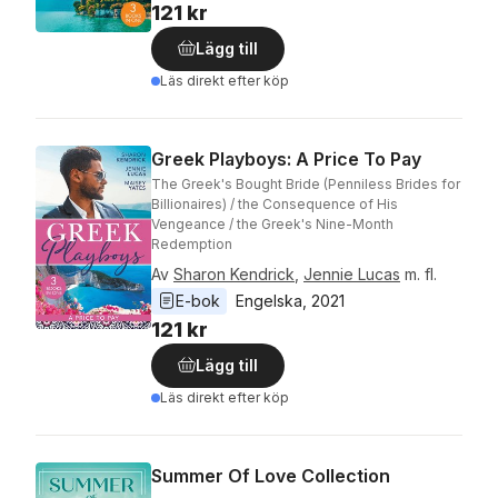
121 kr
Lägg till
Läs direkt efter köp
Greek Playboys: A Price To Pay
The Greek's Bought Bride (Penniless Brides for
Billionaires) / the Consequence of His
Vengeance / the Greek's Nine-Month
Redemption
Av
Sharon Kendrick
,
Jennie Lucas
m. fl.
E-bok
Engelska
, 
2021
121 kr
Lägg till
Läs direkt efter köp
Summer Of Love Collection