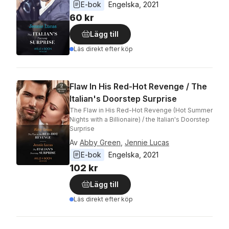
E-bok
Engelska
, 
2021
60 kr
Lägg till
Läs direkt efter köp
Flaw In His Red-Hot Revenge / The
Italian's Doorstep Surprise
The Flaw in His Red-Hot Revenge (Hot Summer
Nights with a Billionaire) / the Italian's Doorstep
Surprise
Av
Abby Green
,
Jennie Lucas
E-bok
Engelska
, 
2021
102 kr
Lägg till
Läs direkt efter köp