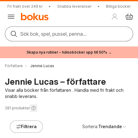
Fri frakt över 249 kr
•
Snabba leveranser
•
Billiga böcker
Sök bok, spel, pussel, penna...
Skapa nya rutiner – hälsoböcker upp till 50% →
Författare
Jennie Lucas
Jennie Lucas – författare
Visar alla böcker från författaren . Handla med fri frakt och
snabb leverans.
281
produkter
Filtrera
Sortera:
Trendande