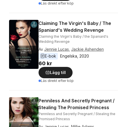
Läs direkt efter köp
Claiming The Virgin's Baby / The
Spaniard's Wedding Revenge
Claiming the Virgin's Baby / the Spaniard's
Wedding Revenge
Av
Jennie Lucas
,
Jackie Ashenden
E-bok
Engelska
, 
2020
60 kr
Lägg till
Läs direkt efter köp
Penniless And Secretly Pregnant /
Stealing The Promised Princess
Penniless and Secretly Pregnant / Stealing the
Promised Princess
Av
Jennie Lucas
,
Millie Adams