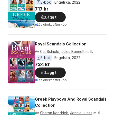
E-bok
Engelska
, 
2022
717 kr
Lägg till
Läs direkt efter köp
Royal Scandals Collection
Av
Cat Schield
,
Jules Bennett
m. fl.
E-bok
Engelska
, 
2022
724 kr
Lägg till
Läs direkt efter köp
Greek Playboys And Royal Scandals
Collection
Av
Sharon Kendrick
,
Jennie Lucas
m. fl.