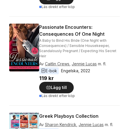
Läs direkt efter köp
Passionate Encounters:
Consequences Of One Night
A Baby to Bind His Bride (One Night with
Consequences) / Sensible Housekeeper,
Scandalously Pregnant / Expecting His Secret
Heir
Av
Caitlin Crews
,
Jennie Lucas
m. fl.
E-bok
Engelska
, 
2022
119 kr
Lägg till
Läs direkt efter köp
Greek Playboys Collection
Av
Sharon Kendrick
,
Jennie Lucas
m. fl.