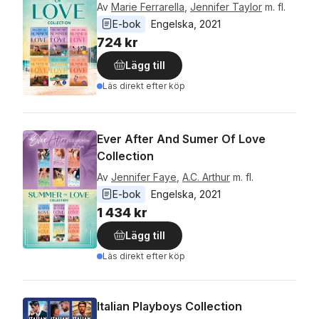
Av
Marie Ferrarella
,
Jennifer Taylor
m. fl.
E-bok
Engelska
, 
2021
724 kr
Lägg till
Läs direkt efter köp
Ever After And Sumer Of Love
Collection
Av
Jennifer Faye
,
A.C. Arthur
m. fl.
E-bok
Engelska
, 
2021
1 434 kr
Lägg till
Läs direkt efter köp
Italian Playboys Collection