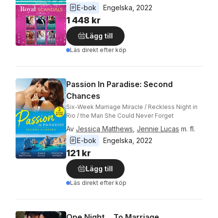
E-bok
Engelska
, 
2022
1 448 kr
Lägg till
Läs direkt efter köp
Passion In Paradise: Second
Chances
Six-Week Marriage Miracle / Reckless Night in
Rio / the Man She Could Never Forget
Av
Jessica Matthews
,
Jennie Lucas
m. fl.
E-bok
Engelska
, 
2022
121 kr
Lägg till
Läs direkt efter köp
One Night… To Marriage