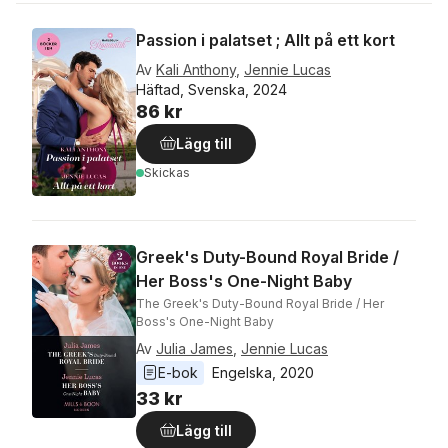
Passion i palatset ; Allt på ett kort
Av
Kali Anthony
,
Jennie Lucas
Häftad, Svenska, 2024
86 kr
Lägg till
Skickas
Greek's Duty-Bound Royal Bride /
Her Boss's One-Night Baby
The Greek's Duty-Bound Royal Bride / Her
Boss's One-Night Baby
Av
Julia James
,
Jennie Lucas
E-bok
Engelska
, 
2020
33 kr
Lägg till