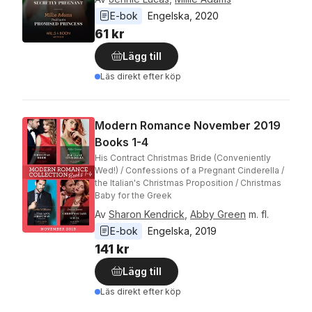
E-bok
Engelska
, 
2020
61 kr
Lägg till
Läs direkt efter köp
Modern Romance November 2019
Books 1-4
His Contract Christmas Bride (Conveniently
Wed!) / Confessions of a Pregnant Cinderella /
the Italian's Christmas Proposition / Christmas
Baby for the Greek
Av
Sharon Kendrick
,
Abby Green
m. fl.
E-bok
Engelska
, 
2019
141 kr
Lägg till
Läs direkt efter köp