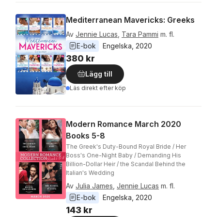
Mediterranean Mavericks: Greeks
Av
Jennie Lucas
,
Tara Pammi
m. fl.
E-bok
Engelska
, 
2020
380 kr
Lägg till
Läs direkt efter köp
Modern Romance March 2020
Books 5-8
The Greek's Duty-Bound Royal Bride / Her
Boss's One-Night Baby / Demanding His
Billion-Dollar Heir / the Scandal Behind the
Italian's Wedding
Av
Julia James
,
Jennie Lucas
m. fl.
E-bok
Engelska
, 
2020
143 kr