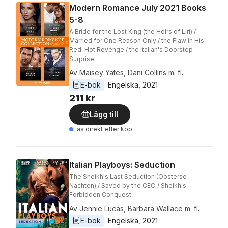
Modern Romance July 2021 Books
5-8
A Bride for the Lost King (the Heirs of Liri) /
Married for One Reason Only / the Flaw in His
Red-Hot Revenge / the Italian's Doorstep
Surprise
Av
Maisey Yates
,
Dani Collins
m. fl.
E-bok
Engelska
, 
2021
211 kr
Lägg till
Läs direkt efter köp
Italian Playboys: Seduction
The Sheikh's Last Seduction (Oosterse
Nachten) / Saved by the CEO / Sheikh's
Forbidden Conquest
Av
Jennie Lucas
,
Barbara Wallace
m. fl.
E-bok
Engelska
, 
2021