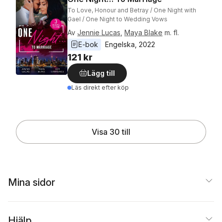
To Love, Honour and Betray / One Night with
Gael / One Night to Wedding Vows
Av
Jennie Lucas
,
Maya Blake
m. fl.
E-bok
Engelska
, 
2022
121 kr
Lägg till
Läs direkt efter köp
Visa 30 till
Mina sidor
Hjälp