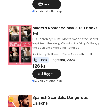
Lägg till
Läs direkt efter köp
Modern Romance May 2020 Books
1-4
His Secretary's Nine-Month Notice / the Secret
Kept from the King / Claiming the Virgin's Baby /
the Spaniard's Wedding Revenge
Av
Cathy Williams
,
Clare Connelly
m. fl.
E-bok
Engelska
, 
2020
126 kr
Lägg till
Läs direkt efter köp
Spanish Scandals: Dangerous
Liaisons