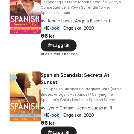
Uncovering Her Nine Month Secret / a Night, a
Consequence, a Vow / Surrender to Her
Spanish Husband
Av
Jennie Lucas
,
Angela Bissell
m. fl.
E-bok
Engelska
, 
2020
66 kr
Lägg till
Läs direkt efter köp
Spanish Scandals: Secrets At
Sunset
The Spanish Billionaire's Pregnant Wife (Virgin
Brides, Arrogant Husbands) / Carrying the
Spaniard's Child / Her Little Spanish Secret
Av
Lynne Graham
,
Jennie Lucas
m. fl.
E-bok
Engelska
, 
2020
66 kr
Lägg till