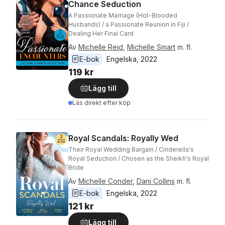
Chance Seduction
A Passionate Marriage (Hot-Blooded
Husbands) / a Passionate Reunion in Fiji /
Dealing Her Final Card
Av
Michelle Reid
,
Michelle Smart
m. fl.
E-bok
Engelska
, 
2022
119 kr
Lägg till
Läs direkt efter köp
Royal Scandals: Royally Wed
Their Royal Wedding Bargain / Cinderella's
Royal Seduction / Chosen as the Sheikh's Royal
Bride
Av
Michelle Conder
,
Dani Collins
m. fl.
E-bok
Engelska
, 
2022
121 kr
Lägg till