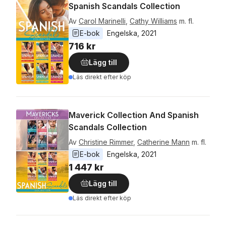
Spanish Scandals Collection
Av
Carol Marinelli
,
Cathy Williams
m. fl.
E-bok
Engelska
, 
2021
716 kr
Lägg till
Läs direkt efter köp
Maverick Collection And Spanish
Scandals Collection
Av
Christine Rimmer
,
Catherine Mann
m. fl.
E-bok
Engelska
, 
2021
1 447 kr
Lägg till
Läs direkt efter köp