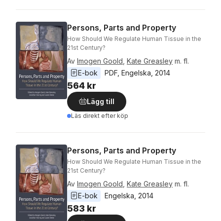
Persons, Parts and Property
How Should We Regulate Human Tissue in the
21st Century?
Av
Imogen Goold
,
Kate Greasley
m. fl.
E-bok
PDF
, 
Engelska
, 
2014
564 kr
Lägg till
Läs direkt efter köp
Persons, Parts and Property
How Should We Regulate Human Tissue in the
21st Century?
Av
Imogen Goold
,
Kate Greasley
m. fl.
E-bok
Engelska
, 
2014
583 kr