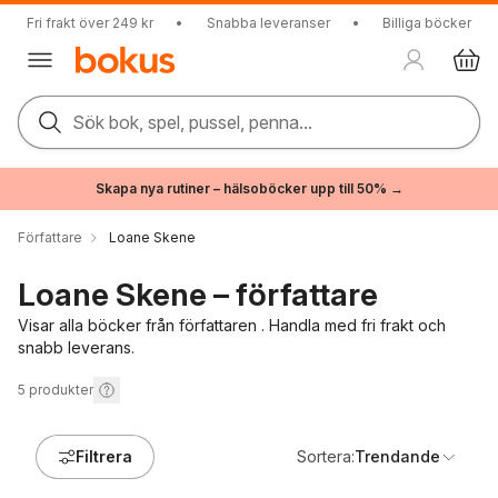
Fri frakt över 249 kr
•
Snabba leveranser
•
Billiga böcker
Sök bok, spel, pussel, penna...
Skapa nya rutiner – hälsoböcker upp till 50% →
Författare
Loane Skene
Loane Skene – författare
Visar alla böcker från författaren . Handla med fri frakt och
snabb leverans.
5
produkter
Filtrera
Sortera:
Trendande