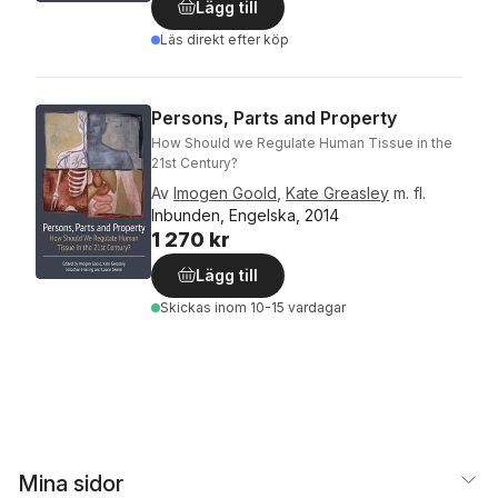
Lägg till
Läs direkt efter köp
Persons, Parts and Property
How Should we Regulate Human Tissue in the
21st Century?
Av
Imogen Goold
,
Kate Greasley
m. fl.
Inbunden, Engelska, 2014
1 270 kr
Lägg till
Skickas
inom 10-15 vardagar
Mina sidor