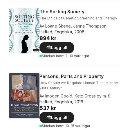
The Sorting Society
The Ethics of Genetic Screening and Therapy
Av
Loane Skene
,
Janna Thompson
Häftad, Engelska, 2008
894 kr
Lägg till
Skickas
inom 7-10 vardagar
Persons, Parts and Property
How Should we Regulate Human Tissue in the
21st Century?
Av
Imogen Goold
,
Kate Greasley
m. fl.
Häftad, Engelska, 2016
537 kr
Lägg till
Skickas
inom 10-15 vardagar