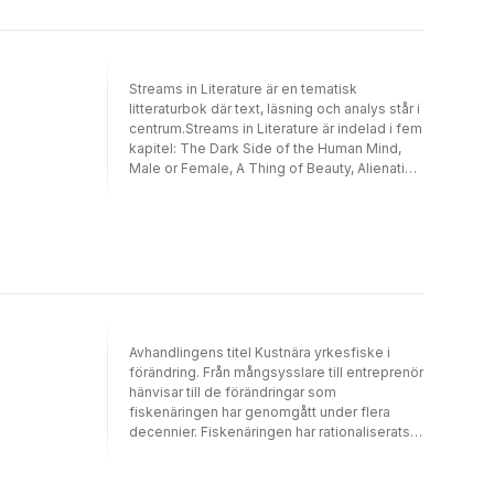
Streams in Literature är en tematisk
litteraturbok där text, läsning och analys står i
centrum.Streams in Literature är indelad i fem
kapitel: The Dark Side of the Human Mind,
Male or Female, A Thing of Beauty, Alienation
and Loneliness och Good and Evil. I varje
kapitel finns dels en koppling mellan äldre
och modern litteratur, dels en introduktion där
texterna sätts in i sitt historiska sammanhang.
I Streams in Literature finns noveller,
textutdrag från romaner och poesi från
renässansen till idag. Texturvalet är varierat
med författare som William Shakespeare,
Oscar Wilde, Mary Shelley, Edgar Allan Poe,
Avhandlingens titel Kustnära yrkesfiske i
William Wordsworth, J.R.R. Tolkien, Nick
förändring. Från mångsysslare till entreprenör
Hornby, Margaret Atwood och Paul Auster.
hänvisar till de förändringar som
Här finns också mer oväntade val som t.ex.
fiskenäringen har genomgått under flera
Nick Cave och Eminem. Förutom
decennier. Fiskenäringen har rationaliserats
närläsningsfrågor och uppgifter till varje text
samtidigt som besöksnäringen vid kusten
så finns också ett avsnitt med valbara
expanderat. Antalet yrkesfiskare i kustnära
skrivuppgifter till varje tema. I slutet av boken
yrkesfiske har därför minskat och näringen