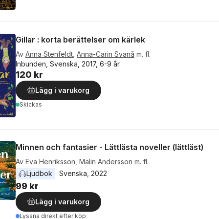
Gillar : korta berättelser om kärlek
Av
Anna Stenfeldt
,
Anna-Carin Svanå
m. fl.
Inbunden, Svenska, 2017, 6-9 år
120 kr
Lägg i varukorg
Skickas
Minnen och fantasier - Lättlästa noveller (lättläst)
Av
Eva Henriksson
,
Malin Andersson
m. fl.
Ljudbok
Svenska
, 
2022
99 kr
Lägg i varukorg
Lyssna direkt efter köp