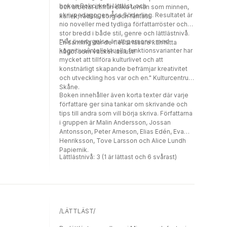
boken Bokcirkel i lättläst, och
och arbetat utifrån olika teman som minnen,
positioneringar försöker yrkesfiskarna forma
skrivpedagogen Åsa Söderling. Resultatet är
kärlek, rädsla, sorg och fantasi.
sin roll som yrkesfiskare i den
nio noveller med tydliga författarröster och
tjänsteinriktade ekonomin. Malin Andersson
stor bredd i både stil, genre och lättlästnivå.
har författat avhandlingen vid Institutionen för
"Vår övertygelse är att personer med
En samling där de flesta läsare kan hitta
Service Management och tjänstevetenskap,
kognitiva/intellektuella funktionsvarianter har
något som väcker läslust!
Lunds Universitet.
mycket att tillföra kulturlivet och att
konstnärligt skapande befrämjar kreativitet
och utveckling hos var och en." Kulturcentrum
Skåne.
Boken innehåller även korta texter där varje
författare ger sina tankar om skrivande och
tips till andra som vill börja skriva. Författarna
i gruppen är Malin Andersson, Jossan
Antonsson, Peter Arneson, Elias Edén, Eva
Henriksson, Tove Larsson och Alice Lundh
Papiernik.
Lättlästnivå: 3 (1 är lättast och 6 svårast)
/LÄTTLÄST/