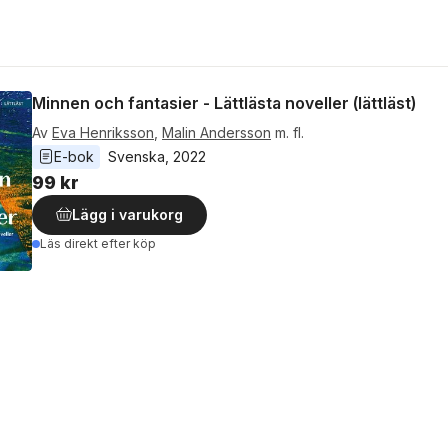
Minnen och fantasier - Lättlästa noveller (lättläst)
Av
Eva Henriksson
,
Malin Andersson
m. fl.
E-bok
Svenska
, 
2022
99 kr
Lägg i varukorg
Läs direkt efter köp