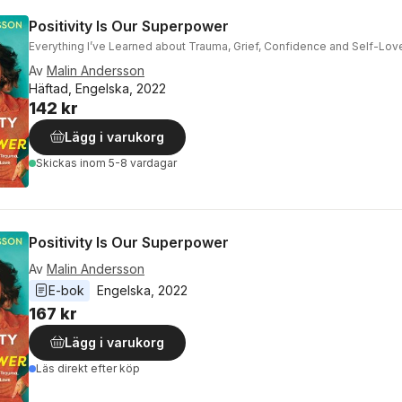
Positivity Is Our Superpower
Everything I’ve Learned about Trauma, Grief, Confidence and Self-Lov
Av
Malin Andersson
Häftad, Engelska, 2022
142 kr
Lägg i varukorg
Skickas
inom 5-8 vardagar
Positivity Is Our Superpower
Av
Malin Andersson
E-bok
Engelska
, 
2022
167 kr
Lägg i varukorg
Läs direkt efter köp