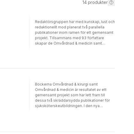
14
produkter
Redaktörsgruppen har med kunskap, lust och
redaktionellt mod planerat två parallella
publikationer inom ramen för ett gemensamt
projekt. Tillsammans med 93 författare
skapar de Omvårdnad & medicin samt
Omvårdnad & kirurgi - ett pricksäkert
grundverk som omfattar två av de största
kärnämnena i sjuksköterskeutbildningen. Ett
sådant helhetsgrepp har hittills saknats i
svensk kurslitteratur. Ingen motsvarande
lärobok har heller så medvetet förenat
naturvetenskap och omvårdnadsvetenskap
Böckerna Omvårdnad & kirurgi samt
för att understryka den eftersträvansvärda
Omvårdnad & medicin är resultatet av ett
teamsamverkan, mellan vårdens
gemensamt projekt som har lett fram till
professioner, som studenten ska bli en del
dessa två skräddarsydda publikationer för
av i sin kliniska vardag. Böckerna tilldelades
sjuksköterskeutbildningen. I den nya
Kurslitteraturpriset 2014.
uppdaterade upplagan förser innehållet
läsaren med aktuella heltäckande kunskaper
inom två viktiga kärnämnen i utbildningen. På
ett pricksäkert sätt möter böckerna dagens
och morgondagens sjuksköterskestudenters