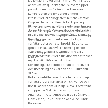
De lättlästa novellerna i Minnen och fantasier
är skrivna av sju deltagare i skrivargruppen
på Kulturcentrum Skåne i Lund, en kreativ
kulturarbetsplats för personer med
intellektuell eller kognitiv funktionsvariation.
Gruppen har under flera år fördjupat sig i
Skrivargruppen har letts av kulturpedagogen
skrivande i olika genrer. Det senaste året har
Jenny Friman, författare till boken Bokcirkel i
de fokuserat på noveller och arbetat utifrån
lättläst, och skrivpedagogen Åsa Söderling.
olika teman som minnen, kärlek, rädsla, sorg
Resultatet är nio noveller med tydliga
och fantasi.
författarröster och stor bredd i både stil,
genre och lättlästnivå. En samling där de
"Vår övertygelse är att personer med
flesta läsare kan hitta något som väcker
kognitiva/intellektuella funktionsvarianter har
läslust!
mycket att tillföra kulturlivet och att
konstnärligt skapande befrämjar kreativitet
och utveckling hos var och en." Kulturcentrum
Skåne.
Boken innehåller även korta texter där varje
författare ger sina tankar om skrivande och
tips till andra som vill börja skriva. Författarna
i gruppen är Malin Andersson, Jossan
Antonsson, Peter Arneson, Elias Edén, Eva
Henriksson, Tove Larsson och Alice Lundh
Papiernik.