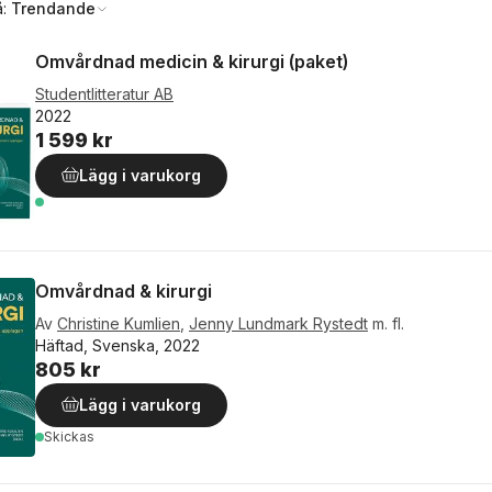
å:
Trendande
Omvårdnad medicin & kirurgi (paket)
Studentlitteratur AB
2022
1 599 kr
Lägg i varukorg
Omvårdnad & kirurgi
Av
Christine Kumlien
,
Jenny Lundmark Rystedt
m. fl.
Häftad, Svenska, 2022
805 kr
Lägg i varukorg
Skickas