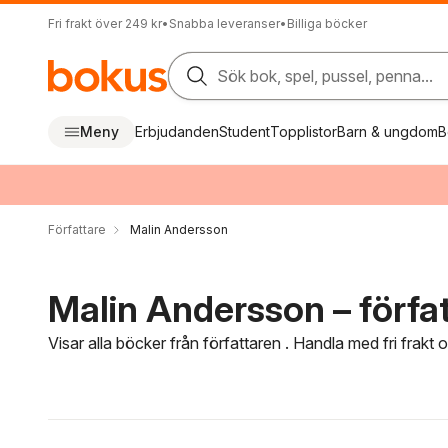
Fri frakt över 249 kr
•
Snabba leveranser
•
Billiga böcker
Sök bok, spel, pussel, penna...
Meny
Erbjudanden
Student
Topplistor
Barn & ungdom
B
Författare
Malin Andersson
Malin Andersson – förfa
Visar alla böcker från författaren . Handla med fri frakt
Hoppa över filtreringsmeny