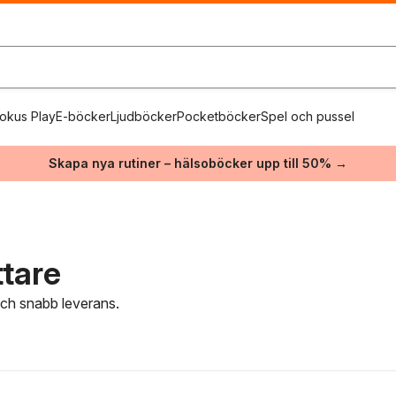
okus Play
E-böcker
Ljudböcker
Pocketböcker
Spel och pussel
Skapa nya rutiner – hälsoböcker upp till 50% →
ttare
 och snabb leverans.