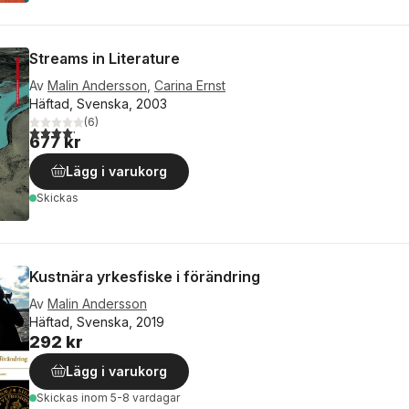
Streams in Literature
Av
Malin Andersson
,
Carina Ernst
Häftad, Svenska, 2003
(
6
)
4,2
utav 5 stjärnor. Totalt antal röster:
677 kr
Lägg i varukorg
Skickas
Kustnära yrkesfiske i förändring
Av
Malin Andersson
Häftad, Svenska, 2019
292 kr
Lägg i varukorg
Skickas
inom 5-8 vardagar