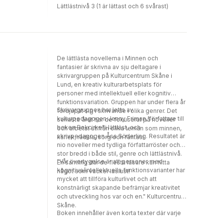
Lättlästnivå 3 (1 är lättast och 6 svårast)
De lättlästa novellerna i Minnen och
fantasier är skrivna av sju deltagare i
skrivargruppen på Kulturcentrum Skåne i
Lund, en kreativ kulturarbetsplats för
personer med intellektuell eller kognitiv
funktionsvariation. Gruppen har under flera år
Skrivargruppen har letts av
fördjupat sig i skrivande i olika genrer. Det
kulturpedagogen Jenny Friman, författare till
senaste året har de fokuserat på noveller
boken Bokcirkel i lättläst, och
och arbetat utifrån olika teman som minnen,
skrivpedagogen Åsa Söderling. Resultatet är
kärlek, rädsla, sorg och fantasi.
nio noveller med tydliga författarröster och
stor bredd i både stil, genre och lättlästnivå.
"Vår övertygelse är att personer med
En samling där de flesta läsare kan hitta
kognitiva/intellektuella funktionsvarianter har
något som väcker läslust!
mycket att tillföra kulturlivet och att
konstnärligt skapande befrämjar kreativitet
och utveckling hos var och en." Kulturcentrum
Skåne.
Boken innehåller även korta texter där varje