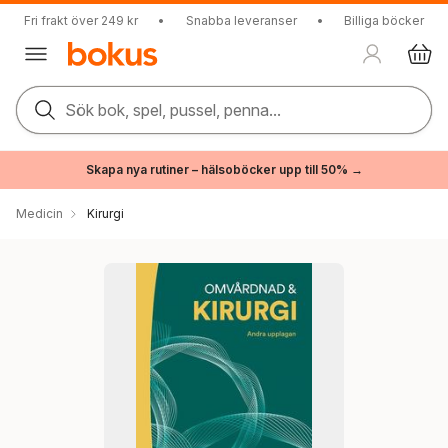
Fri frakt över 249 kr
•
Snabba leveranser
•
Billiga böcker
Sök bok, spel, pussel, penna...
Skapa nya rutiner – hälsoböcker upp till 50% →
Medicin
Kirurgi