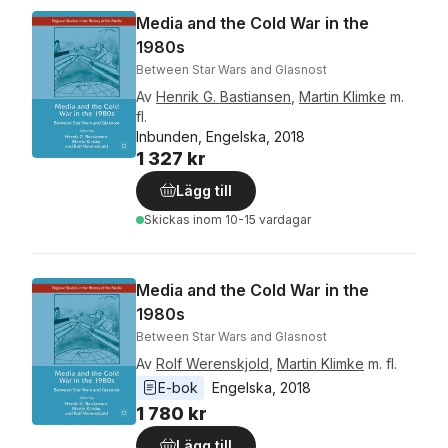
Media and the Cold War in the
1980s
Between Star Wars and Glasnost
Av
Henrik G. Bastiansen
,
Martin Klimke
m.
fl.
Inbunden, Engelska, 2018
1 327 kr
Lägg till
Skickas
inom 10-15 vardagar
Media and the Cold War in the
1980s
Between Star Wars and Glasnost
Av
Rolf Werenskjold
,
Martin Klimke
m. fl.
E-bok
Engelska
, 
2018
1 780 kr
Lägg till