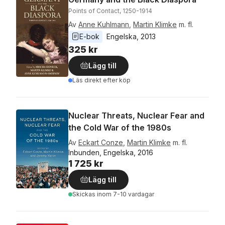
Points of Contact, 1250-1914
Av
Anne Kuhlmann
,
Martin Klimke
m. fl.
E-bok
Engelska
, 
2013
325 kr
Lägg till
Läs direkt efter köp
Nuclear Threats, Nuclear Fear and
the Cold War of the 1980s
Av
Eckart Conze
,
Martin Klimke
m. fl.
Inbunden, Engelska, 2016
1 725 kr
Lägg till
Skickas
inom 7-10 vardagar