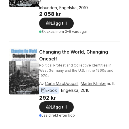
fl.
Inbunden, Engelska, 2010
2 058 kr
Lägg till
Skickas
inom 3-6 vardagar
Changing the World, Changing
Oneself
Political Protest and Collective Identities in
West Germany and the U.S. in the 1960s and
1970s
Av
Carla MacDougall
,
Martin Klimke
m. fl.
E-bok
Engelska
, 
2010
292 kr
Lägg till
Läs direkt efter köp