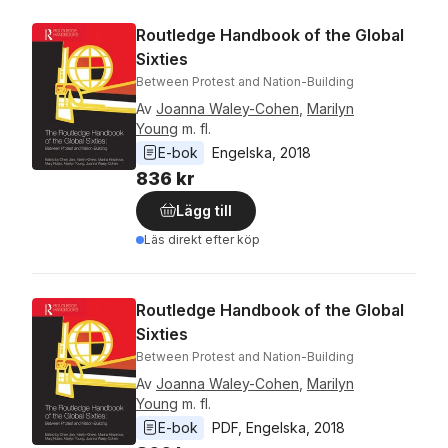
Routledge Handbook of the Global
Sixties
Between Protest and Nation-Building
Av
Joanna Waley-Cohen
,
Marilyn
Young
m. fl.
E-bok
Engelska
, 
2018
836 kr
Lägg till
Läs direkt efter köp
Routledge Handbook of the Global
Sixties
Between Protest and Nation-Building
Av
Joanna Waley-Cohen
,
Marilyn
Young
m. fl.
E-bok
PDF
, 
Engelska
, 
2018