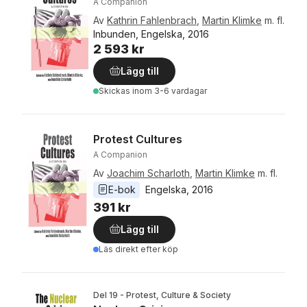
A Companion
Av
Kathrin Fahlenbrach
,
Martin Klimke
m. fl.
Inbunden, Engelska, 2016
2 593 kr
Lägg till
Skickas
inom 3-6 vardagar
Protest Cultures
A Companion
Av
Joachim Scharloth
,
Martin Klimke
m. fl.
E-bok
Engelska
, 
2016
391 kr
Lägg till
Läs direkt efter köp
Del 19 - Protest, Culture & Society