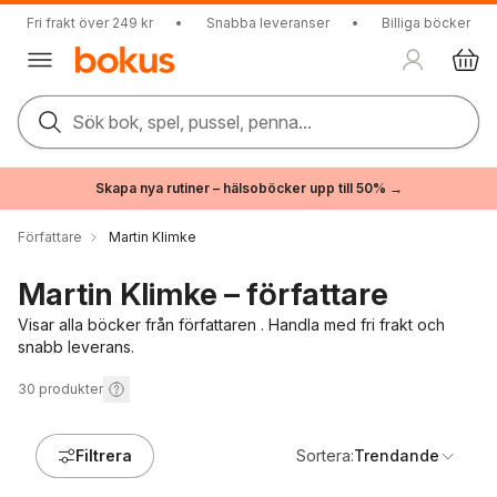
Fri frakt över 249 kr
•
Snabba leveranser
•
Billiga böcker
Sök bok, spel, pussel, penna...
Skapa nya rutiner – hälsoböcker upp till 50% →
Författare
Martin Klimke
Martin Klimke – författare
Visar alla böcker från författaren . Handla med fri frakt och
snabb leverans.
30
produkter
Filtrera
Sortera:
Trendande