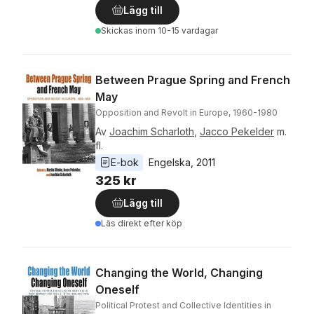
Lägg till
Skickas
inom 10-15 vardagar
Between Prague Spring and French
May
Opposition and Revolt in Europe, 1960-1980
Av
Joachim Scharloth
,
Jacco Pekelder
m.
fl.
E-bok
Engelska
, 
2011
325 kr
Lägg till
Läs direkt efter köp
Changing the World, Changing
Oneself
Political Protest and Collective Identities in