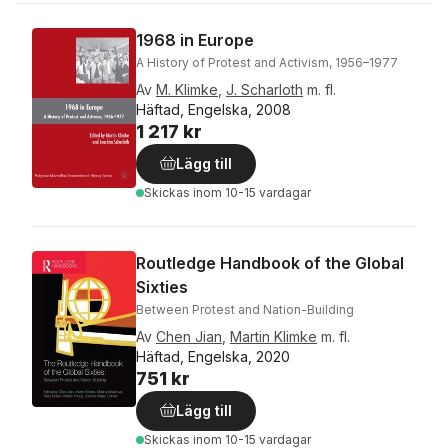
1968 in Europe
A History of Protest and Activism, 1956–1977
Av
M. Klimke
,
J. Scharloth
m. fl.
Häftad, Engelska, 2008
1 217 kr
Lägg till
Skickas
inom 10-15 vardagar
Routledge Handbook of the Global
Sixties
Between Protest and Nation-Building
Av
Chen Jian
,
Martin Klimke
m. fl.
Häftad, Engelska, 2020
751 kr
Lägg till
Skickas
inom 10-15 vardagar