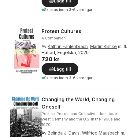
Lägg till
Skickas
inom 3-6 vardagar
Protest Cultures
A Companion
Av
Kathrin Fahlenbrach
,
Martin Klimke
m. fl.
Häftad, Engelska, 2020
720 kr
Lägg till
Skickas
inom 3-6 vardagar
Changing the World, Changing
Oneself
Political Protest and Collective Identities in
West Germany and the U.S. in the 1960s and
1970s
Av
Belinda J. Davis
,
Wilfried Mausbach
m.