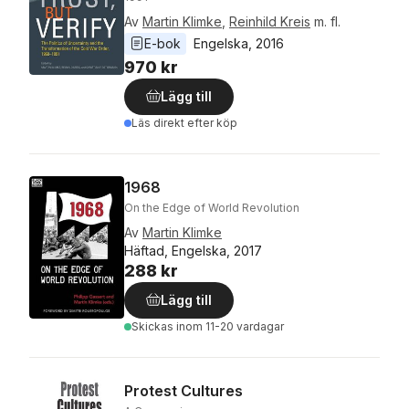
Av
Martin Klimke
,
Reinhild Kreis
m. fl.
E-bok
Engelska
, 
2016
970 kr
Lägg till
Läs direkt efter köp
1968
On the Edge of World Revolution
Av
Martin Klimke
Häftad, Engelska, 2017
288 kr
Lägg till
Skickas
inom 11-20 vardagar
Protest Cultures