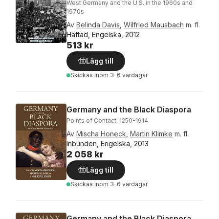
West Germany and the U.S. in the 1960s and
1970s
Av
Belinda Davis
,
Wilfried Mausbach
m. fl.
Häftad, Engelska, 2012
513 kr
Lägg till
Skickas
inom 3-6 vardagar
Germany and the Black Diaspora
Points of Contact, 1250-1914
Av
Mischa Honeck
,
Martin Klimke
m. fl.
Inbunden, Engelska, 2013
2 058 kr
Lägg till
Skickas
inom 3-6 vardagar
Germany and the Black Diaspora