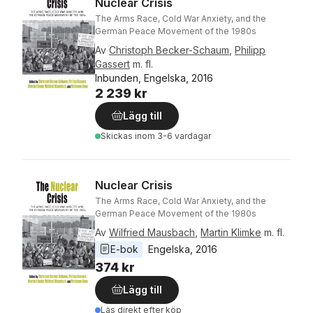
Nuclear Crisis
The Arms Race, Cold War Anxiety, and the
German Peace Movement of the 1980s
Av
Christoph Becker-Schaum
,
Philipp
Gassert
m. fl.
Inbunden, Engelska, 2016
2 239 kr
Lägg till
Skickas
inom 3-6 vardagar
Nuclear Crisis
The Arms Race, Cold War Anxiety, and the
German Peace Movement of the 1980s
Av
Wilfried Mausbach
,
Martin Klimke
m. fl.
E-bok
Engelska
, 
2016
374 kr
Lägg till
Läs direkt efter köp