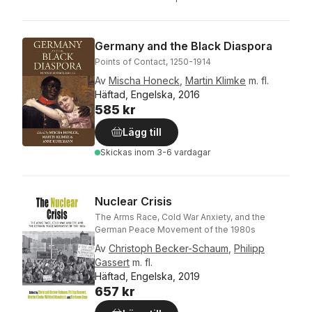
Germany and the Black Diaspora
Points of Contact, 1250-1914
Av
Mischa Honeck
,
Martin Klimke
m. fl.
Häftad, Engelska, 2016
585 kr
Lägg till
Skickas
inom 3-6 vardagar
Nuclear Crisis
The Arms Race, Cold War Anxiety, and the
German Peace Movement of the 1980s
Av
Christoph Becker-Schaum
,
Philipp
Gassert
m. fl.
Häftad, Engelska, 2019
657 kr