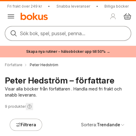
Fri frakt över 249 kr
•
Snabba leveranser
•
Billiga böcker
Sök bok, spel, pussel, penna...
Skapa nya rutiner – hälsoböcker upp till 50% →
Författare
Peter Hedström
Peter Hedström – författare
Visar alla böcker från författaren . Handla med fri frakt och
snabb leverans.
9
produkter
Filtrera
Sortera:
Trendande