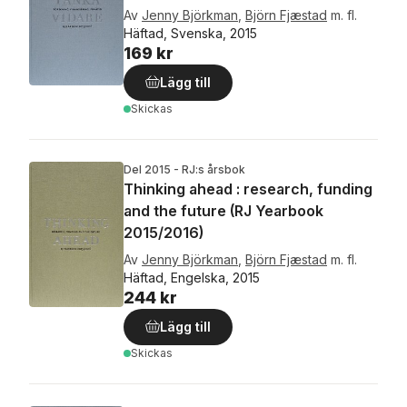
Av
Jenny Björkman
,
Björn Fjæstad
m. fl.
Häftad, Svenska, 2015
169 kr
Lägg till
Skickas
Del 2015 - RJ:s årsbok
Thinking ahead : research, funding
and the future (RJ Yearbook
2015/2016)
Av
Jenny Björkman
,
Björn Fjæstad
m. fl.
Häftad, Engelska, 2015
244 kr
Lägg till
Skickas