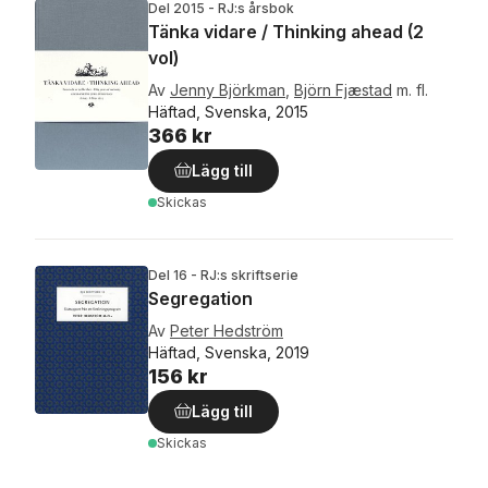
Del 2015 - RJ:s årsbok
Tänka vidare / Thinking ahead (2
vol)
Av
Jenny Björkman
,
Björn Fjæstad
m. fl.
Häftad, Svenska, 2015
366 kr
Lägg till
Skickas
Del 16 - RJ:s skriftserie
Segregation
Av
Peter Hedström
Häftad, Svenska, 2019
156 kr
Lägg till
Skickas