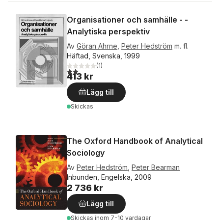
Organisationer och samhälle - -
Analytiska perspektiv
Av
Göran Ahrne
,
Peter Hedström
m. fl.
Häftad, Svenska, 1999
(
1
)
2,0
utav 5 stjärnor. Totalt antal röster:
413 kr
Lägg till
Skickas
The Oxford Handbook of Analytical
Sociology
Av
Peter Hedström
,
Peter Bearman
Inbunden, Engelska, 2009
2 736 kr
Lägg till
Skickas
inom 7-10 vardagar