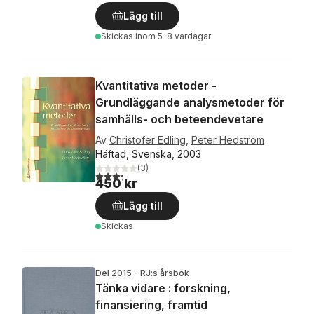
Lägg till
Skickas
inom 5-8 vardagar
Kvantitativa metoder -
Grundläggande analysmetoder för
samhälls- och beteendevetare
Av
Christofer Edling
,
Peter Hedström
Häftad, Svenska, 2003
(
3
)
3,3
utav 5 stjärnor. Totalt antal röster:
450 kr
Lägg till
Skickas
Del 2015 - RJ:s årsbok
Tänka vidare : forskning,
finansiering, framtid