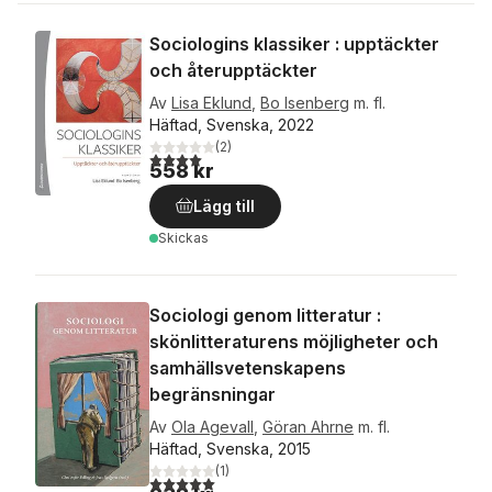
Sociologins klassiker : upptäckter
och återupptäckter
Av
Lisa Eklund
,
Bo Isenberg
m. fl.
Häftad, Svenska, 2022
(
2
)
4,0
utav 5 stjärnor. Totalt antal röster:
558 kr
Lägg till
Skickas
Sociologi genom litteratur :
skönlitteraturens möjligheter och
samhällsvetenskapens
begränsningar
Av
Ola Agevall
,
Göran Ahrne
m. fl.
Häftad, Svenska, 2015
(
1
)
5,0
utav 5 stjärnor. Totalt antal röster: