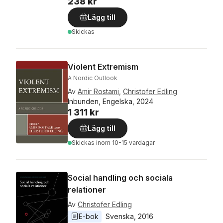
238 kr
Lägg till
Skickas
Violent Extremism
A Nordic Outlook
Av
Amir Rostami
,
Christofer Edling
Inbunden, Engelska, 2024
1 311 kr
Lägg till
Skickas
inom 10-15 vardagar
Social handling och sociala
relationer
Av
Christofer Edling
E-bok
Svenska
, 
2016