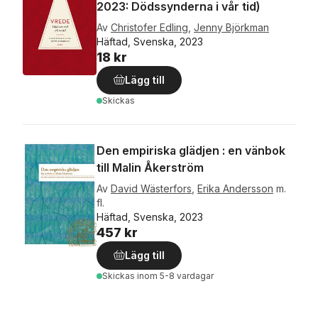
2023: Dödssynderna i vår tid)
Av
Christofer Edling
,
Jenny Björkman
Häftad, Svenska, 2023
18 kr
Lägg till
Skickas
Den empiriska glädjen : en vänbok
till Malin Åkerström
Av
David Wästerfors
,
Erika Andersson
m.
fl.
Häftad, Svenska, 2023
457 kr
Lägg till
Skickas
inom 5-8 vardagar