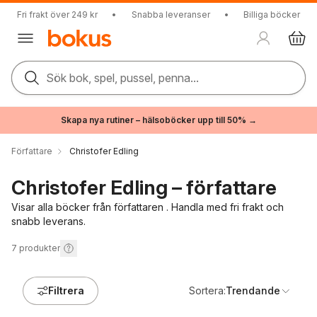
Fri frakt över 249 kr
•
Snabba leveranser
•
Billiga böcker
Sök bok, spel, pussel, penna...
Skapa nya rutiner – hälsoböcker upp till 50% →
Författare
Christofer Edling
Christofer Edling – författare
Visar alla böcker från författaren . Handla med fri frakt och
snabb leverans.
7
produkter
Filtrera
Sortera:
Trendande