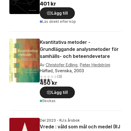
401 kr
Lägg till
Läs direkt efter köp
Kvantitativa metoder -
Grundläggande analysmetoder för
samhälls- och beteendevetare
Av
Christofer Edling
,
Peter Hedström
Häftad, Svenska, 2003
(
3
)
3,3
utav 5 stjärnor. Totalt antal röster:
450 kr
Lägg till
Skickas
Del 2023 - RJ:s årsbok
Vrede : våld som mål och medel (RJ