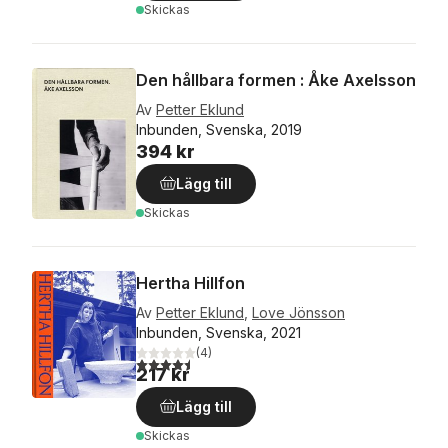
Skickas
Den hållbara formen : Åke Axelsson
Av
Petter Eklund
Inbunden, Svenska, 2019
394 kr
Lägg till
Skickas
Hertha Hillfon
Av
Petter Eklund
,
Love Jönsson
Inbunden, Svenska, 2021
(
4
)
4,5
utav 5 stjärnor. Totalt antal röster:
217 kr
Lägg till
Skickas