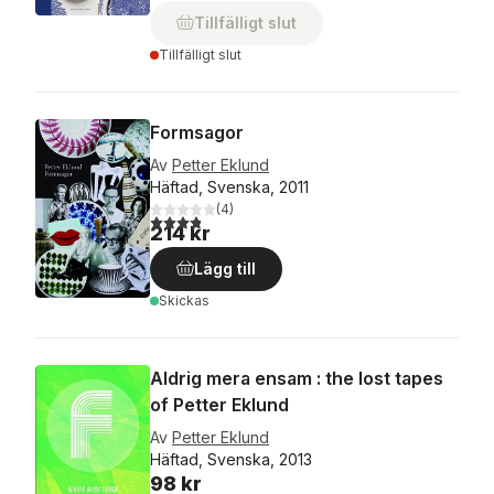
Tillfälligt slut
Tillfälligt slut
Formsagor
Av
Petter Eklund
Häftad, Svenska, 2011
(
4
)
3,8
utav 5 stjärnor. Totalt antal röster:
214 kr
Lägg till
Skickas
Aldrig mera ensam : the lost tapes
of Petter Eklund
Av
Petter Eklund
Häftad, Svenska, 2013
98 kr