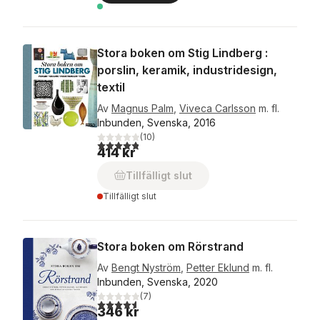
Stora boken om Stig Lindberg :
porslin, keramik, industridesign,
textil
Av
Magnus Palm
,
Viveca Carlsson
m. fl.
Inbunden, Svenska, 2016
(
10
)
4,8
utav 5 stjärnor. Totalt antal röster:
414 kr
Tillfälligt slut
Tillfälligt slut
Stora boken om Rörstrand
Av
Bengt Nyström
,
Petter Eklund
m. fl.
Inbunden, Svenska, 2020
(
7
)
4,6
utav 5 stjärnor. Totalt antal röster:
346 kr