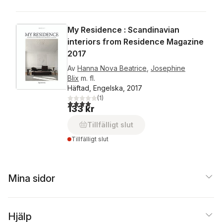
My Residence : Scandinavian
interiors from Residence Magazine
2017
Av
Hanna Nova Beatrice
,
Josephine
Blix
m. fl.
Häftad, Engelska, 2017
(
1
)
4,0
utav 5 stjärnor. Totalt antal röster:
133 kr
Tillfälligt slut
Tillfälligt slut
Mina sidor
Hjälp