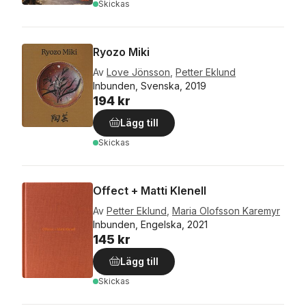
Skickas
Ryozo Miki
Av
Love Jönsson
,
Petter Eklund
Inbunden, Svenska, 2019
194 kr
Lägg till
Skickas
Offect + Matti Klenell
Av
Petter Eklund
,
Maria Olofsson Karemyr
Inbunden, Engelska, 2021
145 kr
Lägg till
Skickas