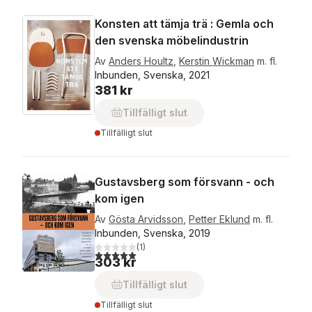
Konsten att tämja trä : Gemla och
den svenska möbelindustrin
Av
Anders Houltz
,
Kerstin Wickman
m. fl.
Inbunden, Svenska, 2021
381 kr
Tillfälligt slut
Tillfälligt slut
Gustavsberg som försvann - och
kom igen
Av
Gösta Arvidsson
,
Petter Eklund
m. fl.
Inbunden, Svenska, 2019
(
1
)
5,0
utav 5 stjärnor. Totalt antal röster:
303 kr
Tillfälligt slut
Tillfälligt slut