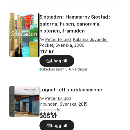
Sjöstaden : Hammarby Sjöstad :
gatorna, husen, panorama,
historien, framtiden
Av
Petter Eklund
,
Katarina Juvander
Pocket, Svenska, 2006
117 kr
Lägg till
Skickas
inom 5-8 vardagar
Lugnet : ett storstadsminne
Av
Petter Eklund
Inbunden, Svenska, 2015
(
9
)
4,7
utav 5 stjärnor. Totalt antal röster:
305 kr
Lägg till