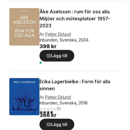
Åke Axelsson : rum för oss alla.
Miljöer och mötesplatser 1957-
2023
Av
Petter Eklund
Inbunden, Svenska, 2024
398 kr
Lägg till
Erika Lagerbielke : Form för alla
sinnen
Av
Petter Eklund
Inbunden, Svenska, 2018
(
1
)
4,0
utav 5 stjärnor. Totalt antal röster:
366 kr
Lägg till