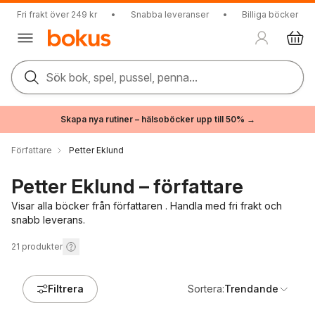
Fri frakt över 249 kr
•
Snabba leveranser
•
Billiga böcker
Sök bok, spel, pussel, penna...
Skapa nya rutiner – hälsoböcker upp till 50% →
Författare
Petter Eklund
Petter Eklund – författare
Visar alla böcker från författaren . Handla med fri frakt och
snabb leverans.
21
produkter
Filtrera
Sortera:
Trendande