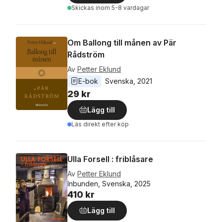
Skickas
inom 5-8 vardagar
Om Ballong till månen av Pär
Rådström
Av
Petter Eklund
E-bok
Svenska
, 
2021
29 kr
Lägg till
Läs direkt efter köp
Ulla Forsell : friblåsare
Av
Petter Eklund
Inbunden, Svenska, 2025
410 kr
Lägg till