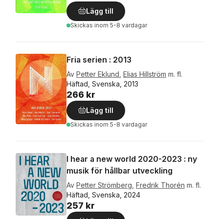
Lägg till
Skickas
inom 5-8 vardagar
Fria serien : 2013
Av
Petter Eklund
,
Elias Hillström
m. fl.
Häftad, Svenska, 2013
266 kr
Lägg till
Skickas
inom 5-8 vardagar
I hear a new world 2020-2023 : ny
musik för hållbar utveckling
Av
Petter Strömberg
,
Fredrik Thorén
m. fl.
Häftad, Svenska, 2024
257 kr