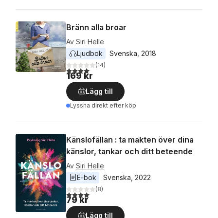
Bränn alla broar
Av
Siri Helle
Ljudbok
Svenska
, 
2018
(
14
)
4,1
utav 5 stjärnor. Totalt antal röster:
169 kr
Lägg till
Lyssna direkt efter köp
Känslofällan : ta makten över dina
känslor, tankar och ditt beteende
Av
Siri Helle
E-bok
Svenska
, 
2022
(
8
)
4,1
utav 5 stjärnor. Totalt antal röster:
79 kr
Lägg till