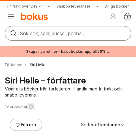
Fri frakt över 249 kr
•
Snabba leveranser
•
Billiga böcker
Sök bok, spel, pussel, penna...
Skapa nya rutiner – hälsoböcker upp till 50% →
Författare
Siri Helle
Siri Helle – författare
Visar alla böcker från författaren . Handla med fri frakt och
snabb leverans.
19
produkter
Filtrera
Sortera:
Trendande