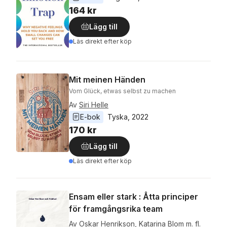
164 kr
Lägg till
Läs direkt efter köp
Mit meinen Händen
Vom Glück, etwas selbst zu machen
Av
Siri Helle
E-bok
Tyska
, 
2022
170 kr
Lägg till
Läs direkt efter köp
Ensam eller stark : Åtta principer
för framgångsrika team
Av
Oskar Henrikson
,
Katarina Blom
m. fl.