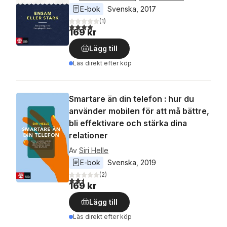
E-bok
Svenska
, 
2017
(
1
)
4,0
utav 5 stjärnor. Totalt antal röster:
169 kr
Lägg till
Läs direkt efter köp
Smartare än din telefon : hur du
använder mobilen för att må bättre,
bli effektivare och stärka dina
relationer
Av
Siri Helle
E-bok
Svenska
, 
2019
(
2
)
2,5
utav 5 stjärnor. Totalt antal röster:
169 kr
Lägg till
Läs direkt efter köp