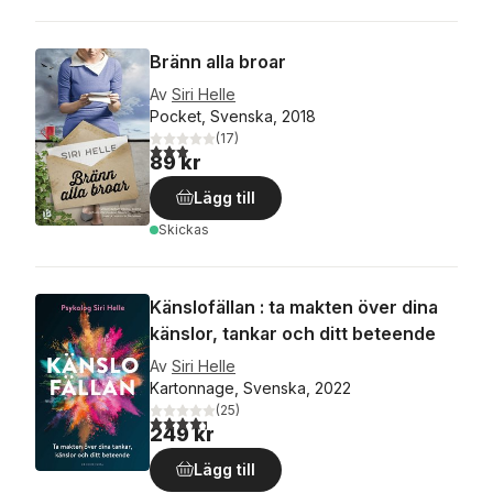
Bränn alla broar
Av
Siri Helle
Pocket, Svenska, 2018
(
17
)
2,9
utav 5 stjärnor. Totalt antal röster:
89 kr
Lägg till
Skickas
Känslofällan : ta makten över dina
känslor, tankar och ditt beteende
Av
Siri Helle
Kartonnage, Svenska, 2022
(
25
)
4,3
utav 5 stjärnor. Totalt antal röster:
249 kr
Lägg till