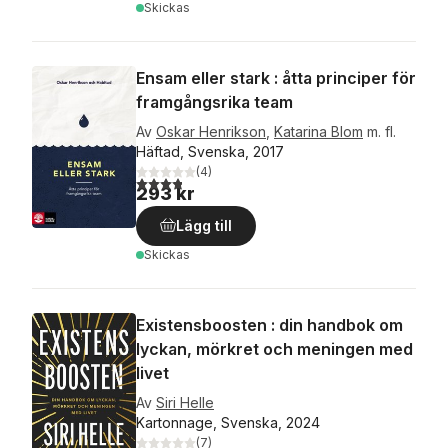
Skickas
Ensam eller stark : åtta principer för
framgångsrika team
Av
Oskar Henrikson
,
Katarina Blom
m. fl.
Häftad, Svenska, 2017
(
4
)
3,8
utav 5 stjärnor. Totalt antal röster:
293 kr
Lägg till
Skickas
Existensboosten : din handbok om
lyckan, mörkret och meningen med
livet
Av
Siri Helle
Kartonnage, Svenska, 2024
(
7
)