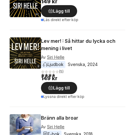
149 kr
Lägg till
Läs direkt efter köp
Lev mer! : Så hittar du lycka och
mening i livet
Av
Siri Helle
Ljudbok
Svenska
, 
2024
(
5
)
3,8
utav 5 stjärnor. Totalt antal röster:
149 kr
Lägg till
Lyssna direkt efter köp
Bränn alla broar
Av
Siri Helle
E-bok
Svenska
, 
2018