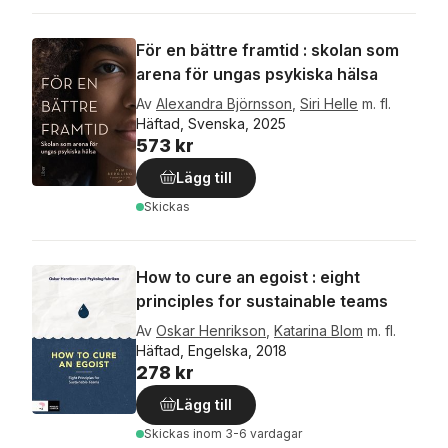
För en bättre framtid : skolan som
arena för ungas psykiska hälsa
Av
Alexandra Björnsson
,
Siri Helle
m. fl.
Häftad, Svenska, 2025
573 kr
Lägg till
Skickas
How to cure an egoist : eight
principles for sustainable teams
Av
Oskar Henrikson
,
Katarina Blom
m. fl.
Häftad, Engelska, 2018
278 kr
Lägg till
Skickas
inom 3-6 vardagar