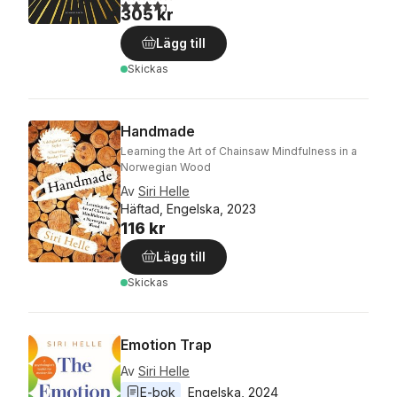
4,3
utav 5 stjärnor. Totalt antal röster:
305 kr
Lägg till
Skickas
Handmade
Learning the Art of Chainsaw Mindfulness in a
Norwegian Wood
Av
Siri Helle
Häftad, Engelska, 2023
116 kr
Lägg till
Skickas
Emotion Trap
Av
Siri Helle
E-bok
Engelska
, 
2024