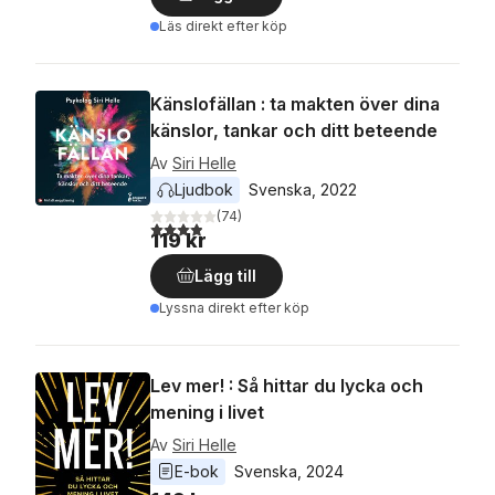
Läs direkt efter köp
Känslofällan : ta makten över dina
känslor, tankar och ditt beteende
Av
Siri Helle
Ljudbok
Svenska
, 
2022
(
74
)
3,9
utav 5 stjärnor. Totalt antal röster:
119 kr
Lägg till
Lyssna direkt efter köp
Lev mer! : Så hittar du lycka och
mening i livet
Av
Siri Helle
E-bok
Svenska
, 
2024