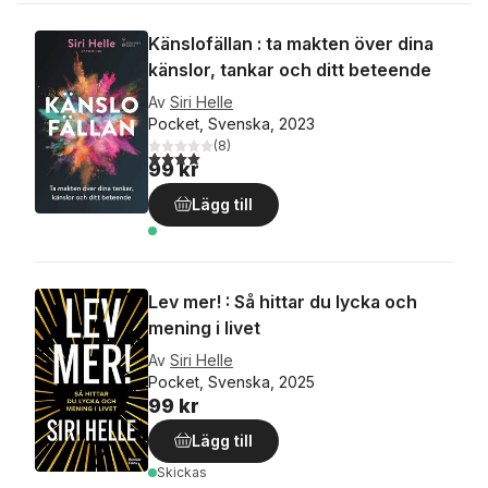
Känslofällan : ta makten över dina
känslor, tankar och ditt beteende
Av
Siri Helle
Pocket, Svenska, 2023
(
8
)
4,0
utav 5 stjärnor. Totalt antal röster:
99 kr
Lägg till
Lev mer! : Så hittar du lycka och
mening i livet
Av
Siri Helle
Pocket, Svenska, 2025
99 kr
Lägg till
Skickas