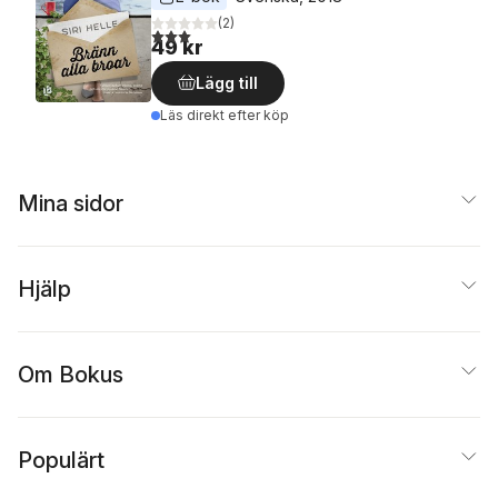
(
2
)
3,0
utav 5 stjärnor. Totalt antal röster:
49 kr
Lägg till
Läs direkt efter köp
Mina sidor
Hjälp
Om Bokus
Populärt