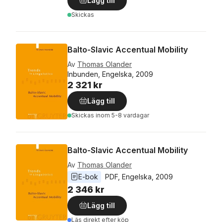
Lägg till
Skickas
Balto-Slavic Accentual Mobility
Av
Thomas Olander
Inbunden, Engelska, 2009
2 321 kr
Lägg till
Skickas
inom 5-8 vardagar
Balto-Slavic Accentual Mobility
Av
Thomas Olander
E-bok
PDF
, 
Engelska
, 
2009
2 346 kr
Lägg till
Läs direkt efter köp