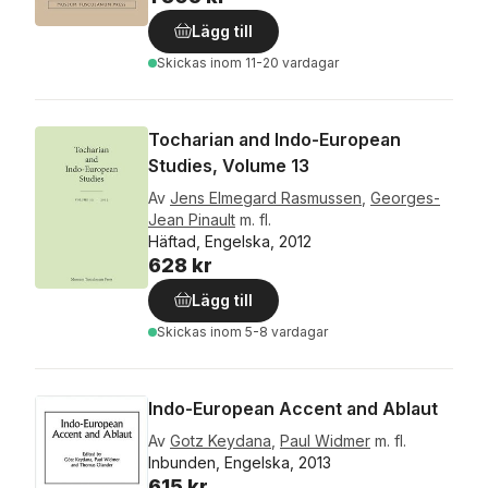
Lägg till
Skickas
inom 11-20 vardagar
Tocharian and Indo-European
Studies, Volume 13
Av
Jens Elmegard Rasmussen
,
Georges-
Jean Pinault
m. fl.
Häftad, Engelska, 2012
628 kr
Lägg till
Skickas
inom 5-8 vardagar
Indo-European Accent and Ablaut
Av
Gotz Keydana
,
Paul Widmer
m. fl.
Inbunden, Engelska, 2013
615 kr