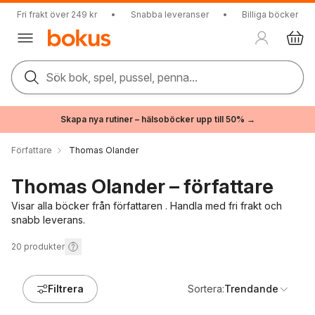
Fri frakt över 249 kr
•
Snabba leveranser
•
Billiga böcker
Sök bok, spel, pussel, penna...
Skapa nya rutiner – hälsoböcker upp till 50% →
Författare
Thomas Olander
Thomas Olander – författare
Visar alla böcker från författaren . Handla med fri frakt och
snabb leverans.
20
produkter
Filtrera
Sortera:
Trendande