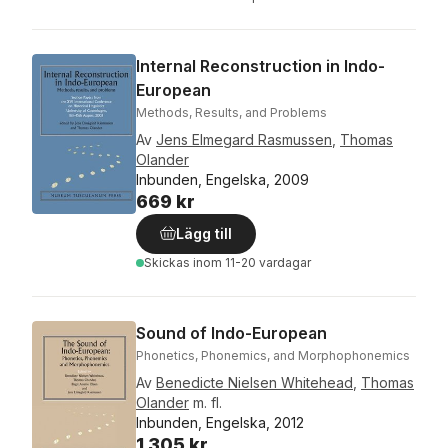
Internal Reconstruction in Indo-
European
Methods, Results, and Problems
Av
Jens Elmegard Rasmussen
,
Thomas
Olander
Inbunden, Engelska, 2009
669 kr
Lägg till
Skickas
inom 11-20 vardagar
Sound of Indo-European
Phonetics, Phonemics, and Morphophonemics
Av
Benedicte Nielsen Whitehead
,
Thomas
Olander
m. fl.
Inbunden, Engelska, 2012
1 305 kr