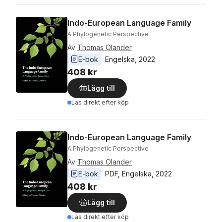
Indo-European Language Family
A Phylogenetic Perspective
Av
Thomas Olander
E-bok
Engelska
, 
2022
408 kr
Lägg till
Läs direkt efter köp
Indo-European Language Family
A Phylogenetic Perspective
Av
Thomas Olander
E-bok
PDF
, 
Engelska
, 
2022
408 kr
Lägg till
Läs direkt efter köp