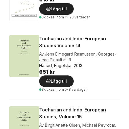
Lägg till
Skickas
inom 11-20 vardagar
Tocharian and Indo-European
Studies Volume 14
Av
Jens Elmegard Rasmussen
,
Georges-
Jean Pinault
m. fl.
Häftad, Engelska, 2013
651 kr
Lägg till
Skickas
inom 5-8 vardagar
Tocharian and Indo-European
Studies, Volume 15
Av
Birgit Anette Olsen
,
Michael Peyrot
m.