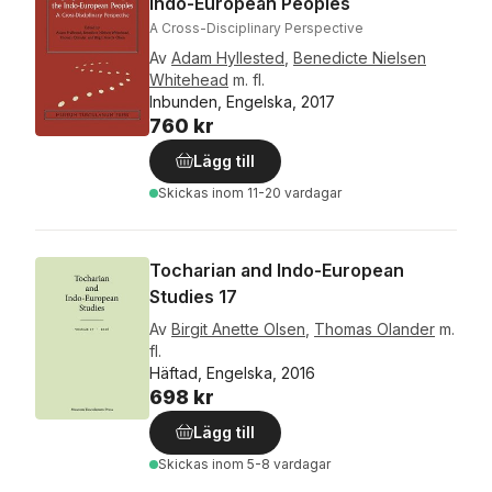
Indo-European Peoples
A Cross-Disciplinary Perspective
Av
Adam Hyllested
,
Benedicte Nielsen
Whitehead
m. fl.
Inbunden, Engelska, 2017
760 kr
Lägg till
Skickas
inom 11-20 vardagar
Tocharian and Indo-European
Studies 17
Av
Birgit Anette Olsen
,
Thomas Olander
m.
fl.
Häftad, Engelska, 2016
698 kr
Lägg till
Skickas
inom 5-8 vardagar