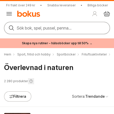
Fri frakt över 249 kr
•
Snabba leveranser
•
Billiga böcker
Sök bok, spel, pussel, penna...
Skapa nya rutiner – hälsoböcker upp till 50% →
Hem
Sport, fritid och hobby
Sportböcker
Friluftsaktiviteter
Överlevnad i naturen
2 280
produkter
Filtrera
Sortera:
Trendande