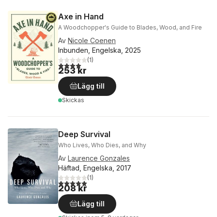
Axe in Hand
A Woodchopper's Guide to Blades, Wood, and Fire
Av
Nicole Coenen
Inbunden, Engelska, 2025
(
1
)
4,0
utav 5 stjärnor. Totalt antal röster:
253 kr
Lägg till
Skickas
Deep Survival
Who Lives, Who Dies, and Why
Av
Laurence Gonzales
Häftad, Engelska, 2017
(
1
)
5,0
utav 5 stjärnor. Totalt antal röster:
208 kr
Lägg till