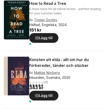
How to Read a Tree
A must-have for all nature lovers - perfect reading
for your summer walks
Av
Tristan Gooley
Häftad, Engelska, 2024
151 kr
Lägg till
Konsten att elda : allt om hur du
förbereder, tänder och släcker
Av
Mattias Norberg
Inbunden, Svenska, 2020
(
7
)
4,7
utav 5 stjärnor. Totalt antal röster:
343 kr
Lägg till