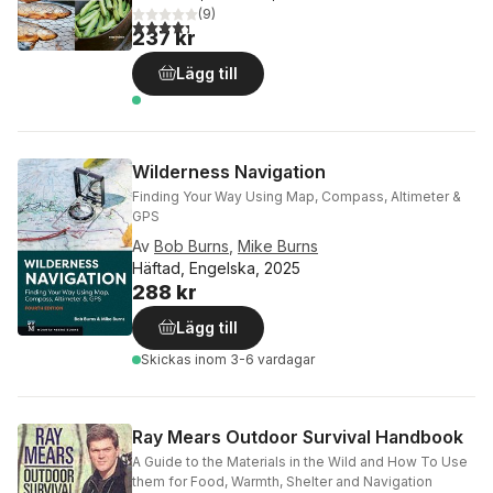
(
9
)
4,3
utav 5 stjärnor. Totalt antal röster:
237 kr
Lägg till
Wilderness Navigation
Finding Your Way Using Map, Compass, Altimeter &
GPS
Av
Bob Burns
,
Mike Burns
Häftad, Engelska, 2025
288 kr
Lägg till
Skickas
inom 3-6 vardagar
Ray Mears Outdoor Survival Handbook
A Guide to the Materials in the Wild and How To Use
them for Food, Warmth, Shelter and Navigation