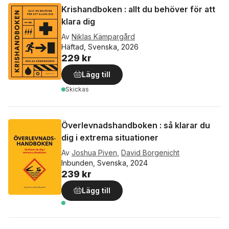
Krishandboken : allt du behöver för att
klara dig
Av
Niklas Kämpargård
Häftad, Svenska, 2026
229 kr
Lägg till
Skickas
Överlevnadshandboken : så klarar du
dig i extrema situationer
Av
Joshua Piven
,
David Borgenicht
Inbunden, Svenska, 2024
239 kr
Lägg till