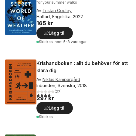
for your summer walks
Av
Tristan Gooley
Häftad, Engelska, 2022
165 kr
Lägg till
Skickas
inom 5-8 vardagar
Krishandboken : allt du behöver för att
klara dig
Av
Niklas Kämpargård
Inbunden, Svenska, 2018
(
27
)
4,2
utav 5 stjärnor. Totalt antal röster:
297 kr
Lägg till
Skickas