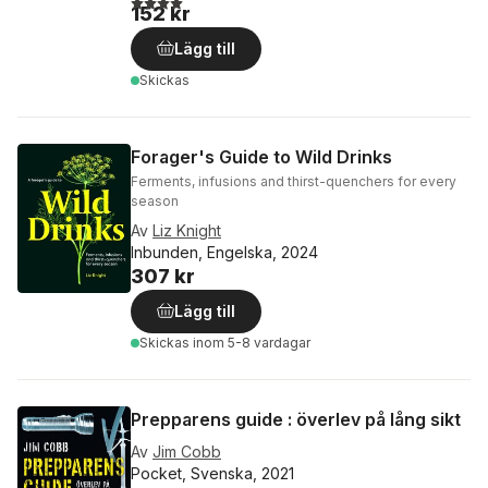
152 kr
Lägg till
Skickas
Forager's Guide to Wild Drinks
Ferments, infusions and thirst-quenchers for every
season
Av
Liz Knight
Inbunden, Engelska, 2024
307 kr
Lägg till
Skickas
inom 5-8 vardagar
Prepparens guide : överlev på lång sikt
Av
Jim Cobb
Pocket, Svenska, 2021