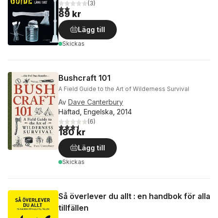
(
3
)
2,0
utav 5 stjärnor. Totalt antal röster:
89 kr
Lägg till
Skickas
Bushcraft 101
A Field Guide to the Art of Wilderness Survival
Av
Dave Canterbury
Häftad, Engelska, 2014
(
6
)
3,5
utav 5 stjärnor. Totalt antal röster:
180 kr
Lägg till
Skickas
Så överlever du allt : en handbok för alla
tillfällen