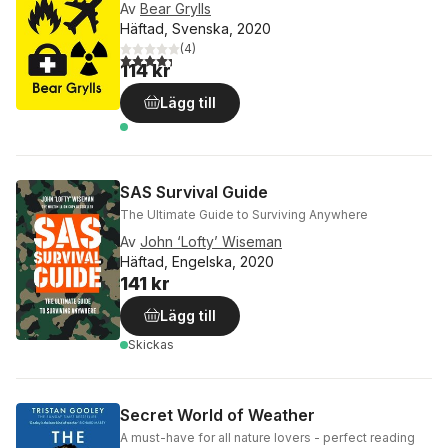
Av
Bear Grylls
Häftad, Svenska, 2020
(
4
)
4,3
utav 5 stjärnor. Totalt antal röster:
114 kr
Lägg till
SAS Survival Guide
The Ultimate Guide to Surviving Anywhere
Av
John ‘Lofty’ Wiseman
Häftad, Engelska, 2020
141 kr
Lägg till
Skickas
Secret World of Weather
A must-have for all nature lovers - perfect reading