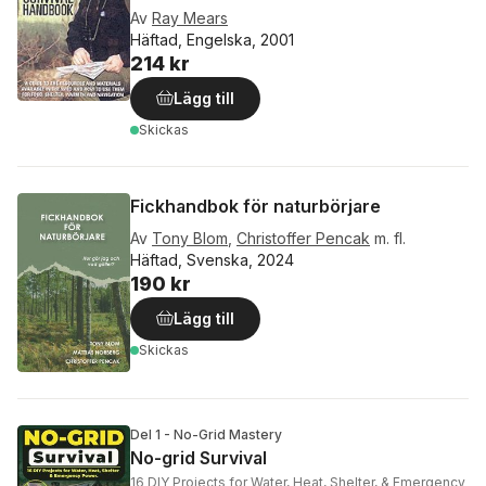
Av
Ray Mears
Häftad, Engelska, 2001
214 kr
Lägg till
Skickas
Fickhandbok för naturbörjare
Av
Tony Blom
,
Christoffer Pencak
m. fl.
Häftad, Svenska, 2024
190 kr
Lägg till
Skickas
Del 1 - No-Grid Mastery
No-grid Survival
16 DIY Projects for Water, Heat, Shelter, & Emergency