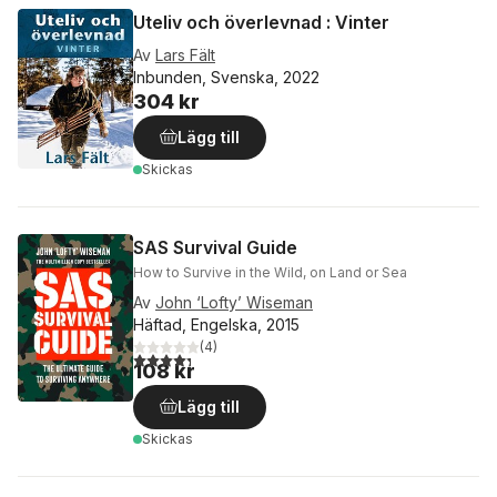
Uteliv och överlevnad : Vinter
Av
Lars Fält
Inbunden, Svenska, 2022
304 kr
Lägg till
Skickas
SAS Survival Guide
How to Survive in the Wild, on Land or Sea
Av
John ‘Lofty’ Wiseman
Häftad, Engelska, 2015
(
4
)
4,3
utav 5 stjärnor. Totalt antal röster:
108 kr
Lägg till
Skickas