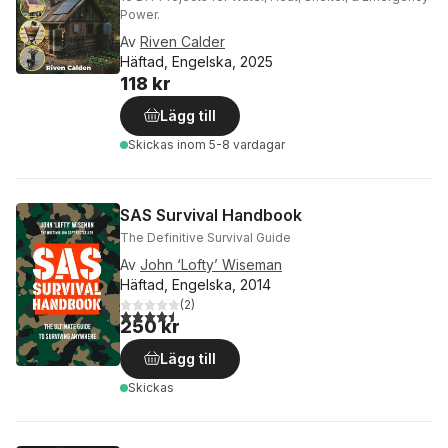
Power.
Av
Riven Calder
Häftad, Engelska, 2025
118 kr
Lägg till
Skickas
inom 5-8 vardagar
SAS Survival Handbook
The Definitive Survival Guide
Av
John ‘Lofty’ Wiseman
Häftad, Engelska, 2014
(
2
)
4,5
utav 5 stjärnor. Totalt antal röster:
250 kr
Lägg till
Skickas