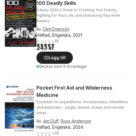
100 Deadly Skills
A Navy SEAL's Guide to Crushing Your Enemy,
Fighting for Your Life, and Embracing Your Inner
Badass
Av
Clint Emerson
Häftad, Engelska, 2021
(
1
)
5,0
utav 5 stjärnor. Totalt antal röster:
243 kr
Lägg till
Skickas
inom 5-8 vardagar
Pocket First Aid and Wilderness
Medicine
Essential for expeditions: mountaineers, hillwalkers
and explorers - jungle, desert, ocean and remote
areas
Av
Jim Duff
,
Ross Anderson
Häftad, Engelska, 2024
(
1
)
4,0
utav 5 stjärnor. Totalt antal röster: