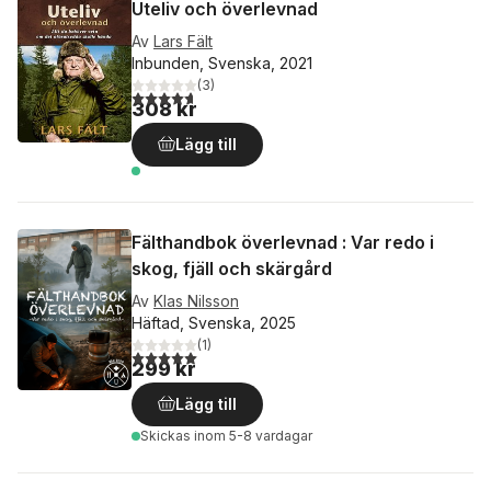
Uteliv och överlevnad
Av
Lars Fält
Inbunden, Svenska, 2021
(
3
)
4,7
utav 5 stjärnor. Totalt antal röster:
308 kr
Lägg till
Fälthandbok överlevnad : Var redo i
skog, fjäll och skärgård
Av
Klas Nilsson
Häftad, Svenska, 2025
(
1
)
5,0
utav 5 stjärnor. Totalt antal röster:
299 kr
Lägg till
Skickas
inom 5-8 vardagar