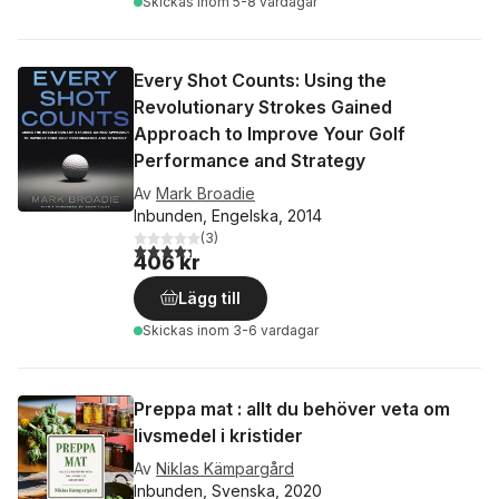
Skickas
inom 5-8 vardagar
Every Shot Counts: Using the
Revolutionary Strokes Gained
Approach to Improve Your Golf
Performance and Strategy
Av
Mark Broadie
Inbunden, Engelska, 2014
(
3
)
4,3
utav 5 stjärnor. Totalt antal röster:
406 kr
Lägg till
Skickas
inom 3-6 vardagar
Preppa mat : allt du behöver veta om
livsmedel i kristider
Av
Niklas Kämpargård
Inbunden, Svenska, 2020