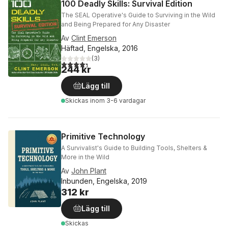
100 Deadly Skills: Survival Edition
The SEAL Operative's Guide to Surviving in the Wild
and Being Prepared for Any Disaster
Av
Clint Emerson
Häftad, Engelska, 2016
(
3
)
4,3
utav 5 stjärnor. Totalt antal röster:
244 kr
Lägg till
Skickas
inom 3-6 vardagar
Primitive Technology
A Survivalist's Guide to Building Tools, Shelters &
More in the Wild
Av
John Plant
Inbunden, Engelska, 2019
312 kr
Lägg till
Skickas