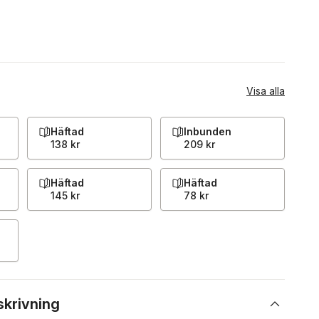
Visa alla
Häftad
Inbunden
138 kr
209 kr
Häftad
Häftad
145 kr
78 kr
skrivning