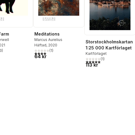
Farm
Meditations
rwell
Marcus Aurelius
Storstockholmskartan
2021
Häftad
, 2020
1:25 000 Kartförlaget
3
)
(
1
)
stjärnor. Totalt antal röster:
4,0
utav 5 stjärnor. Totalt antal röster:
Kartförlaget
64 kr
(
1
)
5,0
utav 5 stjärnor. Totalt ant
113 kr