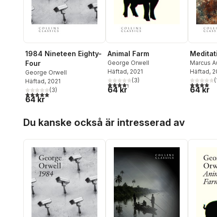
1984 Nineteen Eighty-
Animal Farm
Meditat
Four
George Orwell
Marcus Au
Häftad
, 2021
Häftad
, 
George Orwell
(
3
)
(
Häftad
, 2021
4,3
utav 5 stjärnor. Totalt antal röster:
4,0
utav 5 
64 kr
64 kr
(
3
)
5,0
utav 5 stjärnor. Totalt antal röster:
64 kr
Hoppa över listan
Du kanske också är intresserad av