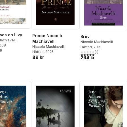
ses on Livy
Prince Niccolò
Brev
achiavelli
Machiavelli
Niccolò Machiavelli
2008
Niccolò Machiavelli
Häftad
, 2019
1
)
Häftad
, 2025
(
1
)
stjärnor. Totalt antal röster:
5,0
utav 5 stjärnor. Totalt ant
89 kr
294 kr