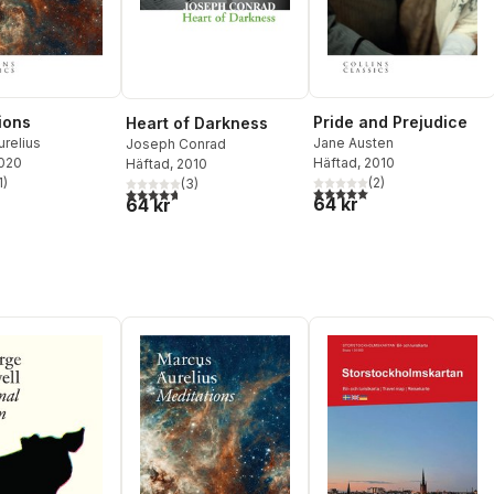
ions
Pride and Prejudice
Heart of Darkness
relius
Jane Austen
Joseph Conrad
2020
Häftad
, 2010
Häftad
, 2010
1
)
(
2
)
(
3
)
stjärnor. Totalt antal röster:
5,0
utav 5 stjärnor. Totalt ant
4,7
utav 5 stjärnor. Totalt antal röster:
64 kr
64 kr