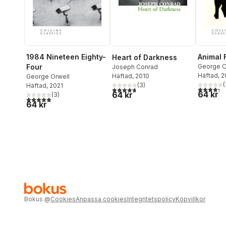
1984 Nineteen Eighty-
Animal 
Heart of Darkness
Four
George O
Joseph Conrad
Häftad
, 
Häftad
, 2010
George Orwell
(
(
3
)
Häftad
, 2021
4,3
utav 5 
4,7
utav 5 stjärnor. Totalt antal röster:
64 kr
64 kr
(
3
)
5,0
utav 5 stjärnor. Totalt antal röster:
64 kr
Bokus
@
Cookies
Anpassa cookies
Integritetspolicy
Köpvillkor