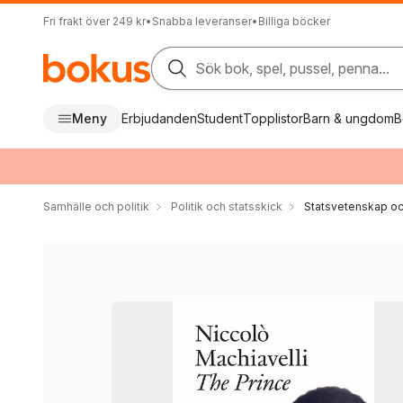
Fri frakt över 249 kr
•
Snabba leveranser
•
Billiga böcker
Sök bok, spel, pussel, penna...
Meny
Erbjudanden
Student
Topplistor
Barn & ungdom
B
Samhälle och politik
Politik och statsskick
Statsvetenskap och