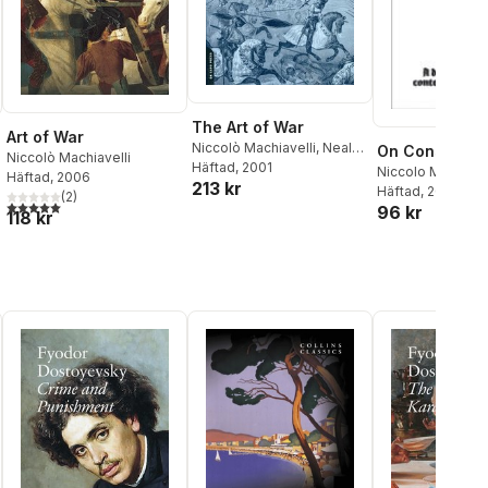
The Art of War
Art of War
Niccolò Machiavelli
,
Neal
On Conspirac
Niccolò Machiavelli
Wood
Häftad
, 2001
Niccolo Machiavel
Häftad
, 2006
213 kr
Häftad
, 2010
(
2
)
5,0
utav 5 stjärnor. Totalt antal röster:
al röster:
96 kr
118 kr