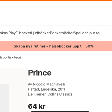
okus Play
E-böcker
Ljudböcker
Pocketböcker
Spel och pussel
Skapa nya rutiner – hälsoböcker upp till 50% →
 politisk teori
Prince
Av
Niccolo Machiavelli
Häftad, Engelska, 2011
Del i serien
Collins Classics
64 kr