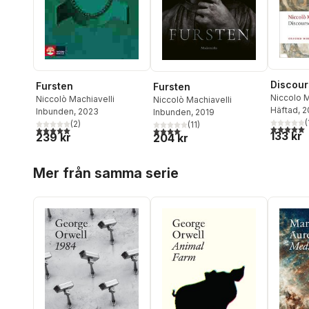
Discour
Fursten
Fursten
Niccolo M
Niccolò Machiavelli
Niccolò Machiavelli
Häftad
, 
Inbunden
, 2023
Inbunden
, 2019
(
(
2
)
(
11
)
5,0
utav 5 
5,0
utav 5 stjärnor. Totalt antal röster:
4,1
utav 5 stjärnor. Totalt antal röster:
133 kr
239 kr
204 kr
Hoppa över listan
Mer från samma serie