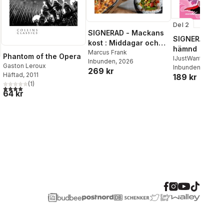
Del 2
SIGNERAD - Mackans
SIGNERAD - K
kost : Middagar och
hämnd
matlådor
Marcus Frank
Phantom of the Opera
IJustWantToBeC
Inbunden
, 2026
Gaston Leroux
Adolphson
Inbunden
, 2026
,
Emil
269 kr
Häftad
, 2011
189 kr
Beer
,
Victor Beer
(
1
)
4,0
utav 5 stjärnor. Totalt antal röster:
64 kr
al röster: