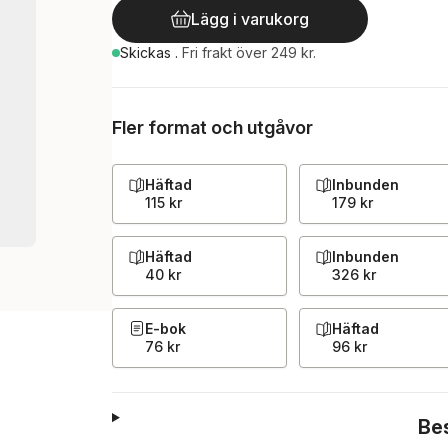
Lägg i varukorg
Skickas
.
Fri frakt över 249 kr.
Fler format och utgåvor
Häftad
Inbunden
115 kr
179 kr
Häftad
Inbunden
40 kr
326 kr
E-bok
Häftad
76 kr
96 kr
Be