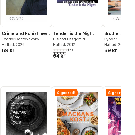
Crime and Punishment
Tender is the Night
Brothers Kar
Fyodor Dostoyevsky
F. Scott Fitzgerald
Fyodor Dostoye
Häftad
, 2026
Häftad
, 2012
Häftad
, 2026
69 kr
69 kr
(
6
)
al röster:
4,3
utav 5 stjärnor. Totalt antal röster:
64 kr
Signerad!
Signerad!