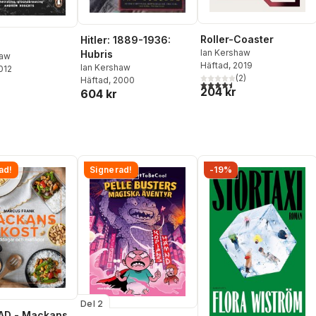
Roller-Coaster
Hitler: 1889-1936:
Ian Kershaw
Hubris
haw
Häftad
, 2019
Ian Kershaw
2012
(
2
)
Häftad
, 2000
4,5
utav 5 stjärnor. Totalt ant
204 kr
604 kr
ad!
Signerad!
-19%
Del 2
AD - Mackans