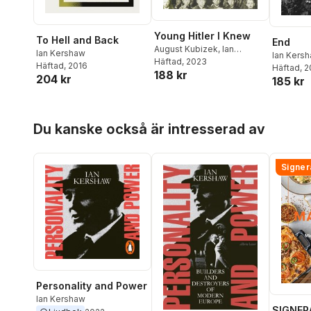
Young Hitler I Knew
To Hell and Back
End
August Kubizek
,
Ian
Ian Kershaw
Ian Kers
Kershaw
Häftad
, 2023
Häftad
, 2016
Häftad
, 
188 kr
204 kr
185 kr
Hoppa över listan
Du kanske också är intresserad av
Signer
Personality and Power
Ian Kershaw
SIGNER