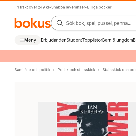
Fri frakt över 249 kr
•
Snabba leveranser
•
Billiga böcker
Sök bok, spel, pussel, penna...
Meny
Erbjudanden
Student
Topplistor
Barn & ungdom
B
Samhälle och politik
Politik och statsskick
Statsskick och pol