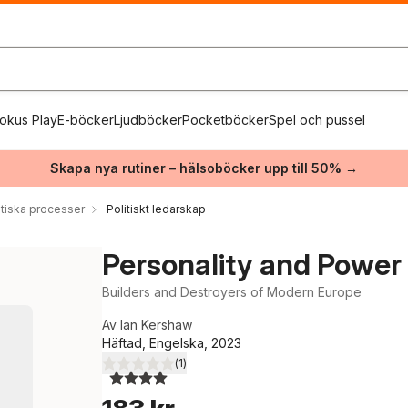
okus Play
E-böcker
Ljudböcker
Pocketböcker
Spel och pussel
Skapa nya rutiner – hälsoböcker upp till 50% →
itiska processer
Politiskt ledarskap
Personality and Power
Builders and Destroyers of Modern Europe
Av
Ian Kershaw
Häftad, Engelska, 2023
(
1
)
4,0
utav 5 stjärnor. Totalt antal röster: