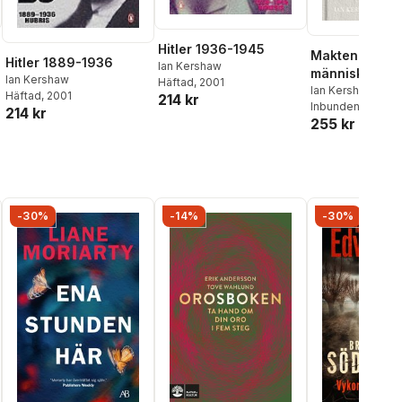
Hitler 1936-1945
Makten och
Hitler 1889-1936
Ian Kershaw
människan :
Ian Kershaw
Häftad
, 2001
individerna s
Ian Kershaw
Häftad
, 2001
214 kr
Inbunden
, 2024
al röster:
byggde och r
214 kr
255 kr
det moderna 
-30%
-14%
-30%