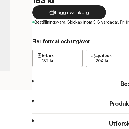
183 kr
Lägg i varukorg
Beställningsvara.
Skickas
inom 5-8 vardagar
.
Fri f
Fler format och utgåvor
E-bok
Ljudbok
132 kr
204 kr
Be
Produk
Utfors