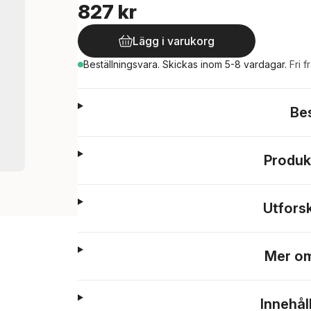
827 kr
Lägg i varukorg
Beställningsvara.
Skickas
inom 5-8 vardagar
.
Fri f
Be
Produk
Utfors
Mer om
Innehål