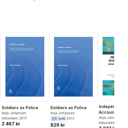
Independent P
Soldiers as Police
Soldiers as Police
Accountabilit
Anja Johansen
Anja Johansen
Anja Johansen
,
G
Inbunden
, 2017
E-bok
2017
Lennon
Inbunden
,
Hartmut
, 2026
2 467 kr
829 kr
al röster:
Christian Mouha