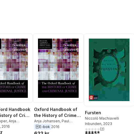
ford Handbook
Oxford Handbook of
Fursten
istory of Crime
the History of Crime
Niccolò Machiavelli
minal Justice
pper
,
Anja
and Criminal Justice
Anja Johansen
,
Paul
Inbunden
, 2023
n
, 2016
Knepper
E-bok
2016
(
2
)
5,0
utav 5 stjärnor. Totalt ant
kr
622 kr