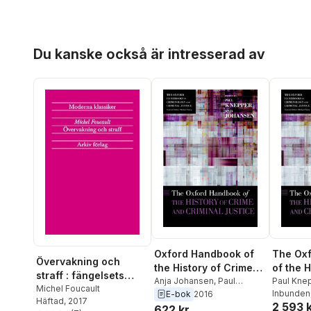
Hoppa över listan
Du kanske också är intresserad av
Oxford Handbook of
The Ox
Övervakning och
the History of Crime
of the H
straff : fängelsets
and Criminal Justice
Anja Johansen
,
Paul
and Cri
Paul Kne
födelse
Michel Foucault
Knepper
Johanse
Inbunden
E-bok
2016
Häftad
, 2017
2 593 
622 kr