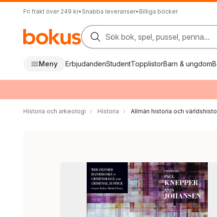
Fri frakt över 249 kr
•
Snabba leveranser
•
Billiga böcker
Sök bok, spel, pussel, penna...
Meny
Erbjudanden
Student
Topplistor
Barn & ungdom
B
Historia och arkeologi
Historia
Allmän historia och världshisto