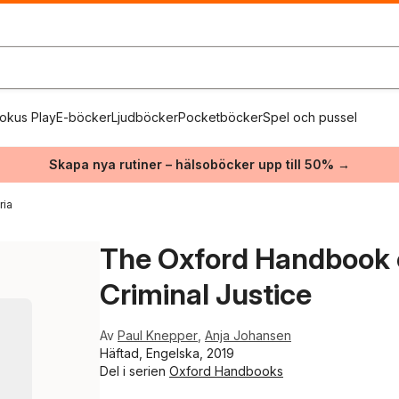
okus Play
E-böcker
Ljudböcker
Pocketböcker
Spel och pussel
Skapa nya rutiner – hälsoböcker upp till 50% →
ria
The Oxford Handbook o
Criminal Justice
Av
Paul Knepper
,
Anja Johansen
Häftad, Engelska, 2019
Del i serien
Oxford Handbooks