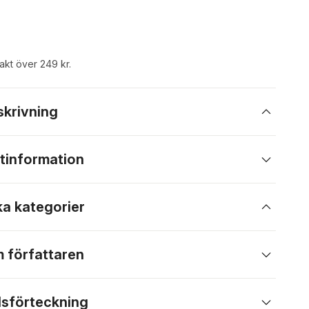
rakt över 249 kr.
skrivning
tinformation
ka kategorier
 författaren
lsförteckning