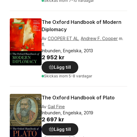
Skickas
inom 7-10 vardagar
The Oxford Handbook of Modern
Diplomacy
Av
COOPER ET AL
,
Andrew F. Cooper
m.
fl.
Inbunden, Engelska, 2013
2 952 kr
Lägg till
Skickas
inom 5-8 vardagar
The Oxford Handbook of Plato
Av
Gail Fine
Inbunden, Engelska, 2019
2 697 kr
Lägg till