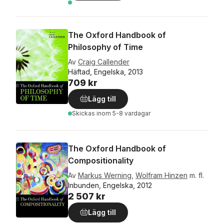
The Oxford Handbook of
Philosophy of Time
Av
Craig Callender
Häftad, Engelska, 2013
709 kr
Lägg till
Skickas
inom 5-8 vardagar
The Oxford Handbook of
Compositionality
Av
Markus Werning
,
Wolfram Hinzen
m. fl.
Inbunden, Engelska, 2012
2 507 kr
Lägg till