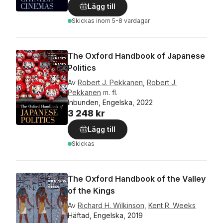
Lägg till
Skickas
inom 5-8 vardagar
The Oxford Handbook of Japanese
Politics
Av
Robert J. Pekkanen
,
Robert J.
Pekkanen
m. fl.
Inbunden, Engelska, 2022
3 248 kr
Lägg till
Skickas
The Oxford Handbook of the Valley
of the Kings
Av
Richard H. Wilkinson
,
Kent R. Weeks
Häftad, Engelska, 2019