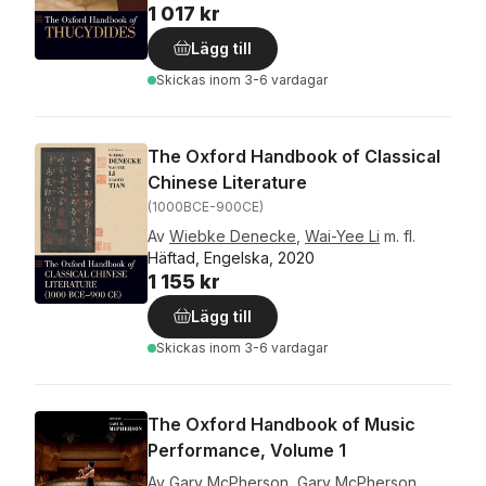
1 017 kr
Lägg till
Skickas
inom 3-6 vardagar
The Oxford Handbook of Classical
Chinese Literature
(1000BCE-900CE)
Av
Wiebke Denecke
,
Wai-Yee Li
m. fl.
Häftad, Engelska, 2020
1 155 kr
Lägg till
Skickas
inom 3-6 vardagar
The Oxford Handbook of Music
Performance, Volume 1
Av
Gary McPherson
,
Gary McPherson