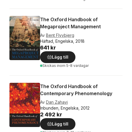
The Oxford Handbook of
Megaproject Management
Av
Bent Flyvbjerg
Häftad, Engelska, 2018
641 kr
Lägg till
Skickas
inom 5-8 vardagar
The Oxford Handbook of
Contemporary Phenomenology
Av
Dan Zahavi
Inbunden, Engelska, 2012
2 492 kr
Lägg till