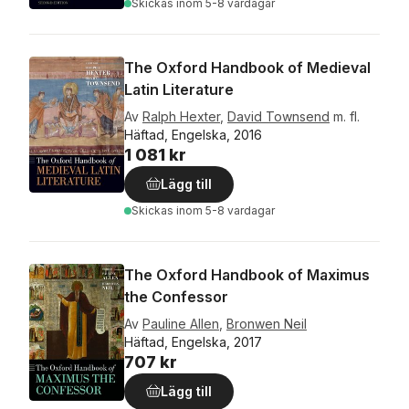
Skickas
inom 5-8 vardagar
The Oxford Handbook of Medieval
Latin Literature
Av
Ralph Hexter
,
David Townsend
m. fl.
Häftad, Engelska, 2016
1 081 kr
Lägg till
Skickas
inom 5-8 vardagar
The Oxford Handbook of Maximus
the Confessor
Av
Pauline Allen
,
Bronwen Neil
Häftad, Engelska, 2017
707 kr
Lägg till