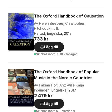
The Oxford Handbook of Causation
Av
Helen Beebee
,
Christopher
Hitchcock
m. fl.
Häftad, Engelska, 2012
733 kr
Lägg till
Skickas
inom 7-10 vardagar
The Oxford Handbook of Popular
Music in the Nordic Countries
Av
Fabian Holt
,
Antti-Ville Kärjä
Inbunden, Engelska, 2017
2 479 kr
Lägg till
Skickas
inom 5-8 vardagar