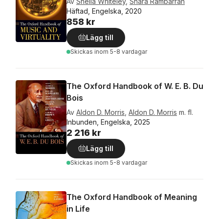
Av
Sheila Whiteley
,
Shara Rambarran
Häftad, Engelska, 2020
858 kr
Lägg till
Skickas
inom 5-8 vardagar
The Oxford Handbook of W. E. B. Du
Bois
Av
Aldon D. Morris
,
Aldon D. Morris
m. fl.
Inbunden, Engelska, 2025
2 216 kr
Lägg till
Skickas
inom 5-8 vardagar
The Oxford Handbook of Meaning
in Life