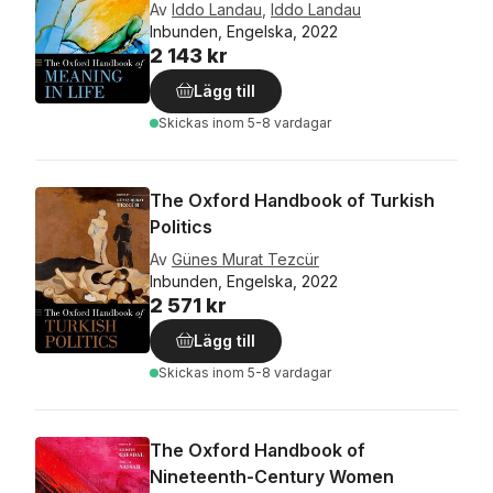
Av
Iddo Landau
,
Iddo Landau
Inbunden, Engelska, 2022
2 143 kr
Lägg till
Skickas
inom 5-8 vardagar
The Oxford Handbook of Turkish
Politics
Av
Günes Murat Tezcür
Inbunden, Engelska, 2022
2 571 kr
Lägg till
Skickas
inom 5-8 vardagar
The Oxford Handbook of
Nineteenth-Century Women