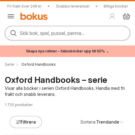
Fri frakt över 249 kr
•
Snabba leveranser
•
Billiga böcker
Sök bok, spel, pussel, penna...
Skapa nya rutiner – hälsoböcker upp till 50% →
Serie
Oxford Handbooks
Oxford Handbooks – serie
Visar alla böcker i serien Oxford Handbooks. Handla med fri
frakt och snabb leverans.
1 720
produkter
Filtrera
Sortera:
Trendande