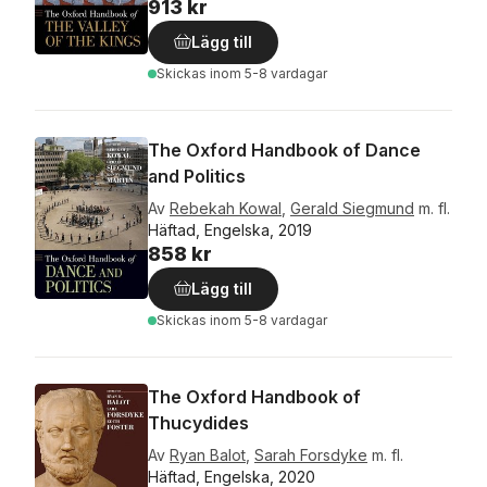
913 kr
Lägg till
Skickas
inom 5-8 vardagar
The Oxford Handbook of Dance
and Politics
Av
Rebekah Kowal
,
Gerald Siegmund
m. fl.
Häftad, Engelska, 2019
858 kr
Lägg till
Skickas
inom 5-8 vardagar
The Oxford Handbook of
Thucydides
Av
Ryan Balot
,
Sarah Forsdyke
m. fl.
Häftad, Engelska, 2020