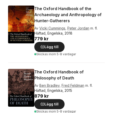
The Oxford Handbook of the
Archaeology and Anthropology of
Hunter-Gatherers
Av
Vicki Cummings
,
Peter Jordan
m. fl.
Häftad, Engelska, 2018
779 kr
Lägg till
Skickas
inom 5-8 vardagar
The Oxford Handbook of
Philosophy of Death
Av
Ben Bradley
,
Fred Feldman
m. fl.
Häftad, Engelska, 2015
879 kr
Lägg till
Skickas
inom 5-8 vardagar