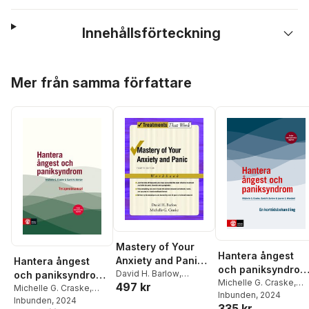
Innehållsförteckning
Hoppa över listan
Mer från samma författare
Mastery of Your
Hantera ångest
Anxiety and Panic:
Hantera ångest
och paniksyndrom 
Workbook
David H. Barlow
,
och paniksyndrom :
en
Michelle G. Craske
,
497 kr
Michelle G. Craske
terapeutmanual
Michelle G. Craske
,
David H. Barlow
Inbunden
, 2024
,
Laure
korttidsbehandlin
David H. Barlow
Inbunden
, 2024
335 kr
S. Woodard