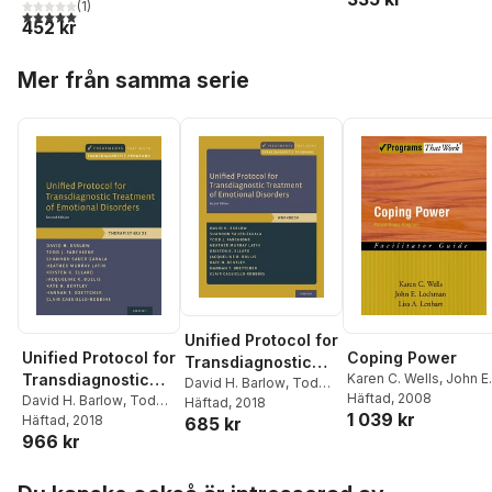
(
1
)
5,0
utav 5 stjärnor. Totalt antal röster:
452 kr
Hoppa över listan
Mer från samma serie
Unified Protocol for
Unified Protocol for
Coping Power
Transdiagnostic
Transdiagnostic
Karen C. Wells
,
John E.
Treatment of
David H. Barlow
,
Todd
Lochman
Häftad
, 2008
,
Lisa A.
Treatment of
David H. Barlow
,
Todd
J. Farchione
Häftad
, 2018
,
Shannon
Emotional
1 039 kr
Lenhart
J. Farchione
Häftad
, 2018
,
Shannon
685 kr
Emotional
Sauer-Zavala
,
Heather
Disorders
966 kr
Sauer-Zavala
,
Heather
Murray Latin
,
Kristen K.
Disorders
Murray Latin
,
Kristen K.
Ellard
,
Jacqueline R.
Hoppa över listan
Ellard
,
Jacqueline R.
Bullis
,
Kate H. Bentley
,