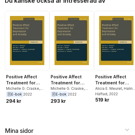
Du kanske också är intresserad av
Bullis
,
Kate H. Bentley
,
Hannah T. Boettcher
,
Hannah T. Boettcher
,
Clair Cassiello-Robbins
Clair Cassiello-Robbins
Positive Affect
Positive Affect
Positive Affect
Treatment for
Treatment for
Treatment for
Depression and
Michelle G. Craske
,
Depression and
Michelle G. Craske
,
Depression and
Alicia E. Meuret
,
Halina
Amanda Loerinc
Amanda Loerinc
Dour
Häftad
,
Amanda Loerinc
, 2022
E-bok
2022
E-bok
2022
Anxiety
Anxiety
Anxiety
519 kr
Guinyard
,
Halina Dour
,
Guinyard
,
Halina Dour
,
Guinyard
,
Michelle G.
294 kr
293 kr
Alicia E. Meuret
Alicia E. Meuret
Craske
Mina sidor