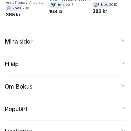
Anna Pendry
,
Alison
Husbands
Steward
,
Alison Kitson
E-bok
2010
E-bok
2015
Obligatoria y
Kitson
,
Chris Husbands
E-bok
2003
382 kr
168 kr
Bachillerato
365 kr
Mina sidor
Hjälp
Om Bokus
Populärt