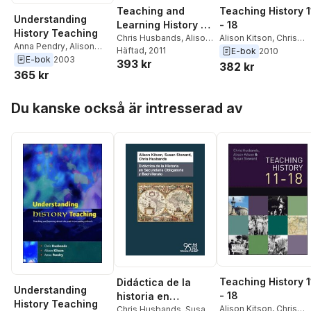
Teaching and
Teaching History 1
Understanding
Learning History 11-
- 18
History Teaching
18: Understanding
Chris Husbands
,
Alison
Alison Kitson
,
Chris
Anna Pendry
,
Alison
Kitson
Häftad
,
, 2011
Susan Steward
Husbands
E-bok
2010
the Past
Kitson
,
Chris Husbands
E-bok
2003
393 kr
382 kr
365 kr
Hoppa över listan
Du kanske också är intresserad av
Teaching History 1
Didáctica de la
Understanding
- 18
historia en
History Teaching
Alison Kitson
,
Chris
Secundaria
Chris Husbands
,
Susan