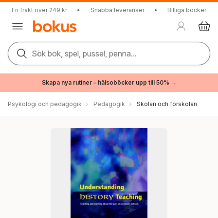
Fri frakt över 249 kr
•
Snabba leveranser
•
Billiga böcker
Sök bok, spel, pussel, penna...
Skapa nya rutiner – hälsoböcker upp till 50% →
Psykologi och pedagogik
Pedagogik
Skolan och förskolan