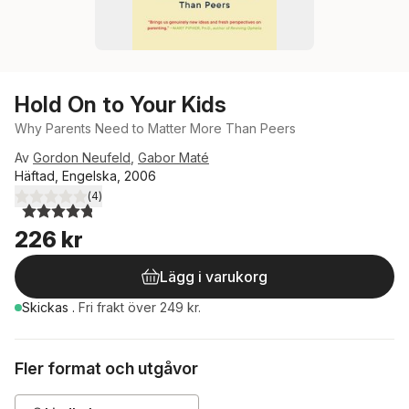
Hold On to Your Kids
Why Parents Need to Matter More Than Peers
Av
Gordon Neufeld
,
Gabor Maté
Häftad, Engelska, 2006
(
4
)
4,8
utav 5 stjärnor. Totalt antal röster:
226 kr
Lägg i varukorg
Skickas
.
Fri frakt över 249 kr.
Fler format och utgåvor