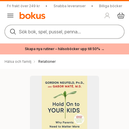
Fri frakt över 249 kr
•
Snabba leveranser
•
Billiga böcker
Sök bok, spel, pussel, penna...
Skapa nya rutiner – hälsoböcker upp till 50% →
Hälsa och familj
Relationer