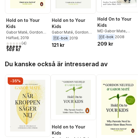
Hold On to Your
Hold on to Your
Hold on to Your
Kids
Kids
Kids
MD Gabor Mate
,
Gabor Maté
,
Gordon
Gabor Maté
,
Gordon
Gordon Neufeld
E-bok
2008
Neufeld
Häftad
, 2019
Neufeld
E-bok
2019
209 kr
(
4
)
121 kr
5,0
utav 5 stjärnor. Totalt antal röster:
149 kr
Hoppa över listan
Du kanske också är intresserad av
-35%
Hold on to Your
Kids