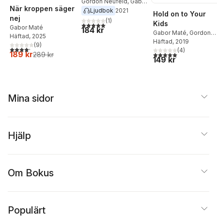
Gordon Neufeld
,
Gabor
När kroppen säger
Mate
Ljudbok
2021
Hold on to Your
nej
(
1
)
Kids
5,0
utav 5 stjärnor. Totalt antal röster:
Gabor Maté
184 kr
Gabor Maté
,
Gordon
Häftad
, 2025
Neufeld
Häftad
, 2019
(
9
)
4,2
utav 5 stjärnor. Totalt antal röster:
(
4
)
189 kr
5,0
utav 5 stjärnor. Tota
289 kr
149 kr
Mina sidor
Hjälp
Om Bokus
Populärt