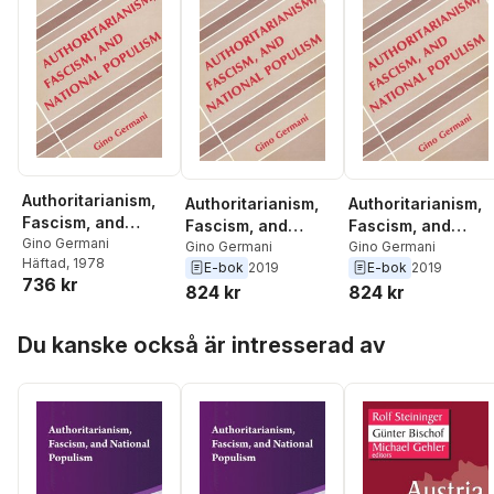
Authoritarianism,
Authoritarianism,
Authoritarianism,
Fascism, and
Fascism, and
Fascism, and
National Populism
Gino Germani
National Populism
Gino Germani
National Populism
Gino Germani
Häftad
, 1978
E-bok
2019
E-bok
2019
736 kr
824 kr
824 kr
Hoppa över listan
Du kanske också är intresserad av