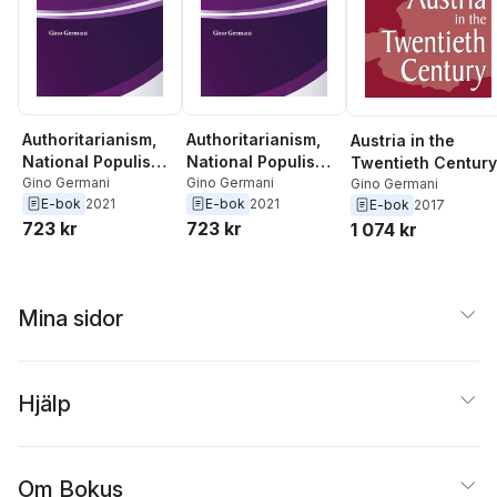
Authoritarianism,
Authoritarianism,
Austria in the
National Populism
National Populism
Twentieth Century
and Fascism
Gino Germani
and Fascism
Gino Germani
Gino Germani
E-bok
2021
E-bok
2021
E-bok
2017
723 kr
723 kr
1 074 kr
Mina sidor
Hjälp
Om Bokus